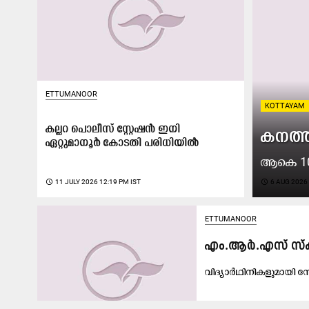
ETTUMANOOR
KOTTAYAM
കല്ലറ പൊലീസ് സ്റ്റേഷൻ ഇനി
കനത്ത
ഏറ്റുമാനൂർ കോടതി പരിധിയിൽ
ആകെ 108
access_time
11 JULY 2026 12:19 PM IST
access_time
6 AUG 2026 
ETTUMANOOR
എം.ആർ.എസ് സ്കൂള
വിദ്യാർഥിനികളുമായി നേര