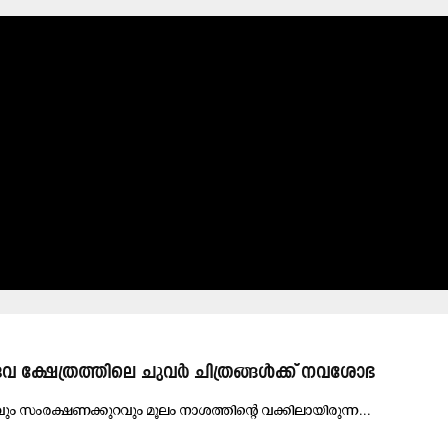
േ​വ​ ക്ഷേ​ത്ര​ത്തി​ലെ ചു​വ​ർ ചി​ത്ര​ങ്ങ​ൾ​ക്ക് ന​വ​ശോ​ഭ
്ക​വും സം​ര​ക്ഷ​ണ​ക്കു​റ​വും മൂ​ലം നാ​ശ​ത്തി​ന്റെ വ​ക്കി​ലാ​യി​രു​ന്ന...