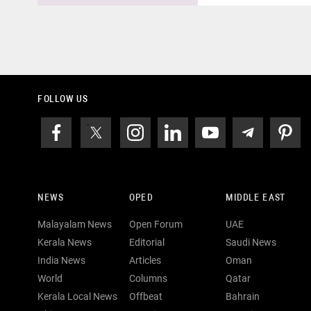
FOLLOW US
NEWS
OPED
MIDDLE EAST
Malayalam News
Open Forum
UAE
Kerala News
Editorial
Saudi News
India News
Articles
Oman
World
Columns
Qatar
Kerala Local News
Offbeat
Bahrain