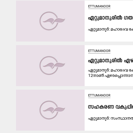
ETTUMANOOR
ഏ​റ്റു​മാ​നൂ​രി​ൽ ഗ​
ഏ​റ്റു​മാ​നൂ​ര്‍: മ​ഹാ​ദേ​വ ക്
ETTUMANOOR
ഏറ്റുമാനൂരിൽ ഏഴര
ഏറ്റുമാനൂർ: മഹാദേവ ക്
12നാണ് ഏഴരപ്പൊന്നാന
ETTUMANOOR
സഹകരണ വകുപ്പിന്റെ
ഏ​റ്റു​മാ​നൂ​ർ: സം​സ്ഥാ​ന​ത്