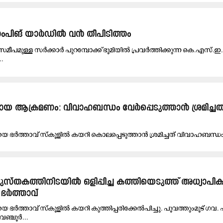
പിങ് യാർഡിൽ വൻ തീപിടിത്തം
 സമീപമുള്ള സർക്കാർ പുറമ്പോക്ക് ഭൂമിയിൽ പ്രവർത്തിക്കുന്ന കെ.എസ്.
.
ായ ആക്രമണം: വിവാഹബന്ധം വേർപ്പെടുത്താൻ ശ്രമിച്ച
യെ ഭ​ർ​ത്താ​വ് സ്‌​കൂ​ളി​ൽ ക​യ​റി കൊ​ല​പ്പെ​ടു​ത്താ​ൻ ശ്ര​മി​ച്ച​ത്​ വി​വാ​ഹ​ബ​ന്ധം
സ്തകത്തിനിടയിൽ ഒളിപ്പിച്ച കത്തിയെടുത്ത്​ അധ്യാപ
 ഭർത്താവ്
െ ഭർത്താവ് സ്‌കൂളിൽ കയറി കുത്തിപ്പരിക്കേൽപിച്ചു. പൂവത്തുംമൂട് ഗവ
ഞ്ചൂർ...