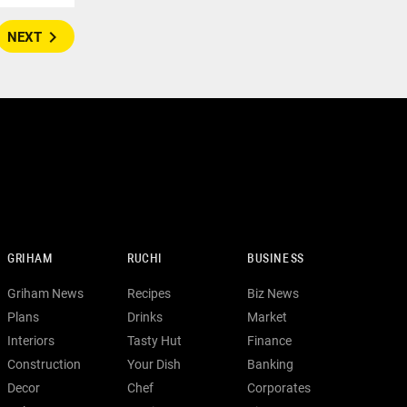
navigate_next
NEXT
GRIHAM
RUCHI
BUSINESS
Griham News
Recipes
Biz News
Plans
Drinks
Market
Interiors
Tasty Hut
Finance
Construction
Your Dish
Banking
Decor
Chef
Corporates