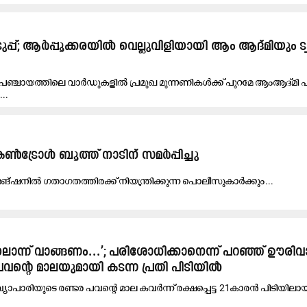
്പ്; ആർപ്പൂക്കരയിൽ വെല്ലുവിളിയായി ആം ആദ്​മിയും ട്വന്
ര പഞ്ചായത്തിലെ വാർഡുകളിൽ പ്രമുഖ മുന്നണികൾക്ക് പുറമേ ആംആദ്മി പാ
...
കൺട്രോൾ ബൂത്ത് നാടിന് സമർപ്പിച്ചു
​ങ്ഷ​നി​ൽ ഗ​താ​ഗ​ത​ത്തി​ര​ക്ക് നി​യ​ന്ത്രി​ക്കു​ന്ന പൊ​ലീ​സു​കാ​ർ​ക്കും...
ൊന്ന് വാങ്ങണം...’; പരിശോധിക്കാനെന്ന് പറഞ്ഞ് ഊരിവ
പവന്‍റെ മാലയുമായി കടന്ന പ്രതി പിടിയിൽ
 വ്യാപാരിയുടെ രണ്ടര പവന്‍റെ മാല കവർന്ന് രക്ഷപ്പെട്ട 21കാരൻ പിടിയിലാ