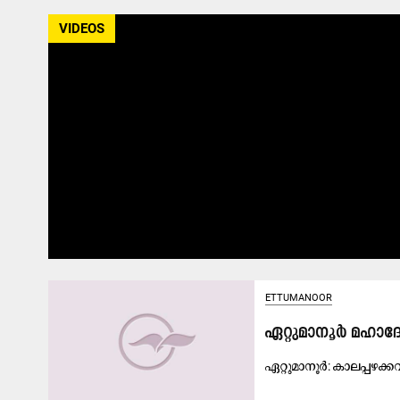
VIDEOS
ETTUMANOOR
ഏ​റ്റു​മാ​നൂ​ർ മ​ഹാ​ദ
ഏ​റ്റു​മാ​നൂ​ർ: കാ​ല​പ്പ​ഴ​ക