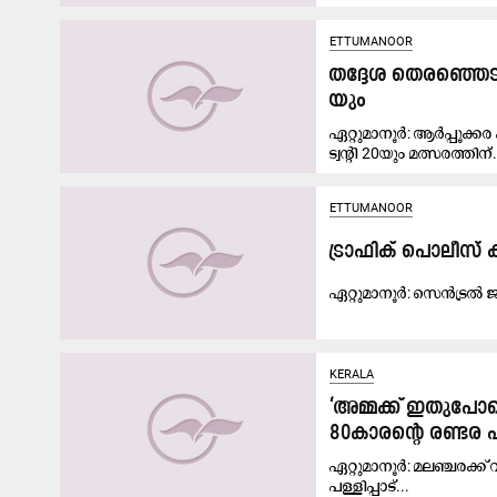
ETTUMANOOR
തദ്ദേശ തെരഞ്ഞെടുപ
യും
ഏറ്റുമാനൂർ: ആർപ്പൂക്ക
ട്വന്റി 20യും മത്സരത്തിന്.
ETTUMANOOR
ട്രാഫിക് പൊലീസ് 
ഏ​റ്റു​മാ​നൂ​ർ: സെ​ൻ​ട്ര​ൽ ജ
KERALA
‘അമ്മക്ക് ഇതുപോല
80കാരന്‍റെ രണ്ടര 
ഏറ്റുമാനൂർ: മലഞ്ചരക്ക്
പള്ളിപ്പാട്...