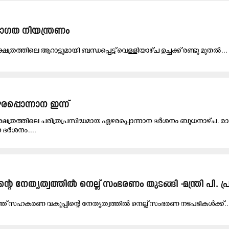
താ​ഗ​ത നി​യ​ന്ത്ര​ണം
ഷേ​ത്ര​ത്തി​ലെ ആ​റാ​ട്ടു​മാ​യി ബ​ന്ധ​പ്പെ​ട്ട് വെ​ള്ളി​യാ​ഴ്ച ഉ​ച്ച​ക്ക് ര​ണ്ടു മു​ത​ല്‍...
പ്പൊന്നാന ഇന്ന്
ഷേത്രത്തിലെ ചരിത്രപ്രസിദ്ധമായ ഏഴരപ്പൊന്നാന ദർശനം ബുധനാഴ്ച. രാത
 ദർശനം....
 നേതൃത്വത്തില്‍ നെല്ല് സംഭരണം തുടങ്ങി -മന്ത്രി പി. പ്
ത് സ​ഹ​ക​ര​ണ വ​കു​പ്പി​ന്റെ നേ​തൃ​ത്വ​ത്തി​ല്‍ നെ​ല്ല് സം​ഭ​ര​ണ ന​ട​പ​ടി​ക​ള്‍ക്ക്..