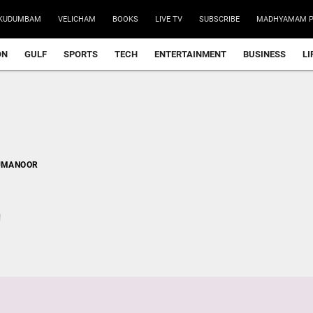
അർജുൻ ആ
KUDUMBAM
VELICHAM
BOOKS
LIVE TV
SUBSCRIBE
MADHYAMAM P
ഡ്രൈവിങ
ON
GULF
SPORTS
TECH
ENTERTAINMENT
BUSINESS
LI
‘ജെൻ സി
മന്ത്രി
‘3,000 വ
ഫ്രഷ് കട
UMANOOR