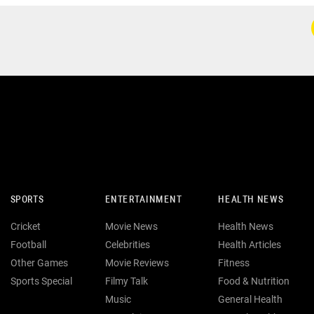
SPORTS
ENTERTAINMENT
HEALTH NEWS
Cricket
Movie News
Health News
Football
Celebrities
Health Articles
Other Games
Movie Reviews
Fitness
Sports Special
Filmy Talk
Food & Nutrition
Music
General Health