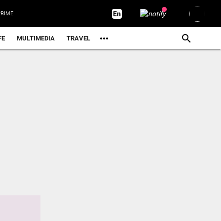
യങ്കിക്ക് മറുപടിയുമായി ചെന്നിത്തല: ‘ഇനി എന്താ വരാൻപോകുന്നതെന്ന്...
RIME
് ലൈസൻസുള്ളവർക്ക് സന്തോഷവാർത്ത! ഈ മാസം 15 മുതൽ രണ്ട് സുപ്രധാന...
FE
MULTIMEDIA
TRAVEL
 നമ്മുടെ അടുത്ത തലമുറ, അവർ കൂടുതൽ സത്യസന്ധർ, ചോദ്യങ്ങൾ...
 ലിജുവിനെതിരെ വ്യാജവാർത്ത: ഓൺലൈൻ പോർട്ടലിനെതിരെ ഡി.ജി.പിക്ക്...
ർഷമായി നിലനിൽക്കുന്ന മതത്തിന് 100 വർഷമായ, രജിസ്റ്റർ ചെയ്യാത്ത...
്ട് പൂട്ടാനുള്ള ഉത്തരവിന് ഹൈകോടതി സ്റ്റേ