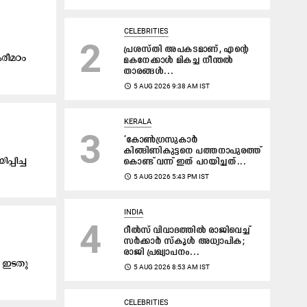
CELEBRITIES
2
പ്രശസ്തി അപകടമാണ്, എന്‍റെ
കരീമഠം
മകനേക്കാൾ മികച്ച നീന്തൽ
താരങ്ങൾ...
access_time
5 AUG 2026 9:38 AM IST
KERALA
3
‘കോൺഗ്രസുകാർ
കിങ്ങിണികുട്ടനെ പത്തനാപുരത്ത്
പിച്ച
കൊണ്ട് വന്ന് ഇത്‌ പറയിച്ചത്...
access_time
5 AUG 2026 5:43 PM IST
INDIA
4
റീൽസ് വിവാദത്തിൽ രാജിവെച്ച്
സർക്കാർ സ്കൂൾ അധ്യാപിക;
രാജി പ്രഖ്യാപനം...
ർ ഇടതു
access_time
5 AUG 2026 8:53 AM IST
CELEBRITIES