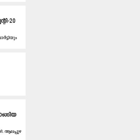
‍റി-20
ർട്ടിയും
ാങ്ങിയ
യി. ആലപ്പുഴ