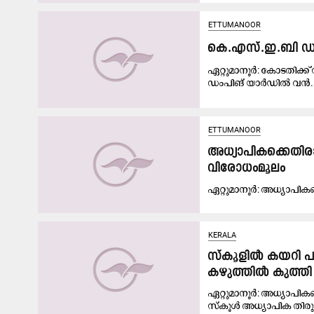
ETTUMANOOR
കെ.എസ്.ഇ.ബി ഡം
ഏറ്റുമാനൂർ: കോടതിക്ക്
ഡംപിങ് യാർഡിൽ വൻ..
ETTUMANOOR
അധ്യാപികക്കെതിര
വിരോധംമൂലം
ഏ​റ്റു​മാ​നൂ​ർ: അ​ധ്യാ​പി​ക​
KERALA
സ്‌കൂളിൽ കയറി പു
കഴുത്തിൽ കുത്തി
ഏറ്റുമാനൂർ: അധ്യാപികയ
സ്‌കൂൾ അധ്യാപിക തിരുവ