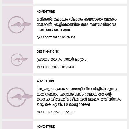
ADVENTURE
ഒരിക്കൽ പോലും വിമാനം കയറാതെ ലോകം
മുഴുവൻ ചുറ്റിക്കറങ്ങിയ ഒരു സഞ്ചാരിയുടെ
അസാധാരണ കഥ
access_time
14 SEPT 2025 6:06 PM IST
DESTINATIONS
പ്രായം വെറും നമ്പർ മാത്രം
access_time
14 SEPT 2025 9:06 AM IST
ADVENTURE
'സുഹൃത്തുക്കളേ, ഞമ്മള് വിജയിച്ചിരിക്കുന്നു..
ഇതിനപ്പുറം എന്തുവേണം'; ലോകത്തിന്റെ
നെറുകയിലേക്ക് ഓടിക്കയറി മലപ്പുറത്ത് നിന്നും
ഒരു കെ.എൽ.10 ഓട്ടോറിക്ഷ
access_time
11 JUN 2025 6:35 PM IST
ADVENTURE