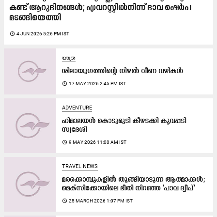
കണ്ട് ആറുദിനങ്ങൾ; എവറസ്റ്റിൽനിന്ന് ദാവ ഷെർപ
മടങ്ങിയെത്തി
access_time
4 JUN 2026 5:26 PM IST
യാത്ര
ശിലായുഗത്തിന്റെ നിഴൽ വീണ വഴികൾ
access_time
17 MAY 2026 2:45 PM IST
ADVENTURE
ഹിമാലയന്‍ കൊടുമുടി കീഴടക്കി കൂവപ്പടി
സ്വദേശി
access_time
9 MAY 2026 11:00 AM IST
TRAVEL NEWS
മരക്കൊമ്പുകളിൽ തൂങ്ങിയാടുന്ന ആത്മാക്കൾ;
മെക്സിക്കോയിലെ ഭീതി നിറഞ്ഞ 'പാവ ദ്വീപ്'
access_time
25 MARCH 2026 1:07 PM IST