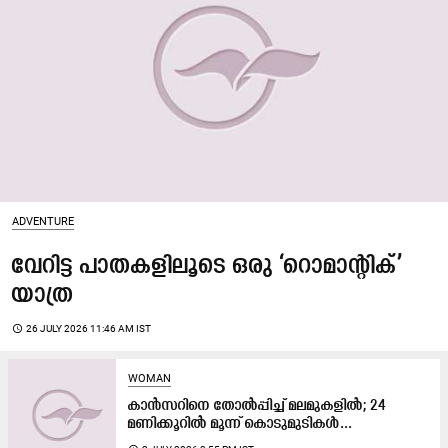
ADVENTURE
വേറിട്ട പാതകളിലൂടെ ഒരു ‘റൊമാന്‍റിക്​’
യാത്ര
access_time
26 JULY 2026 11:46 AM IST
WOMAN
കാൻസറിനെ തോൽപ്പിച്ച് മലമുകളിൽ; 24
മണിക്കൂറിൽ മൂന്ന് കൊടുമുടികൾ...