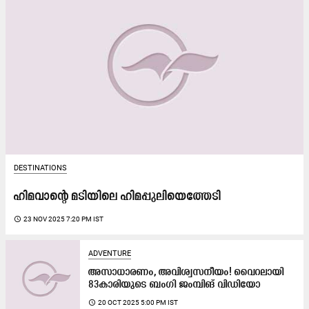
DESTINATIONS
ഹിമവാന്റെ മടിയിലെ ഹിമപ്പുലിയെത്തേടി
access_time
23 NOV 2025 7:20 PM IST
ADVENTURE
​അസാധാരണം, അവിശ്വസനീയം! വൈറലായി
83കാരിയുടെ ബംഗി ജംമ്പിങ് വിഡിയോ
access_time
20 OCT 2025 5:00 PM IST