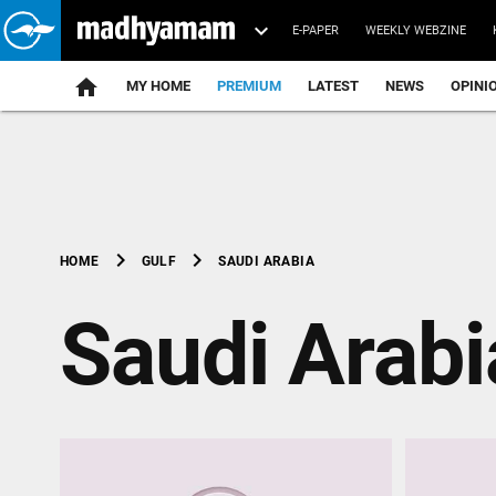
E-PAPER
WEEKLY WEBZINE
home
MY HOME
PREMIUM
LATEST
NEWS
OPINI
chevron_right
chevron_right
SAUDI ARABIA
HOME
GULF
Saudi Arabi