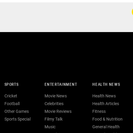
SPORTS
ENTERTAINMENT
HEALTH NEWS
Cricket
Movie News
Health News
Football
Celebrities
Health Articles
Other Games
Movie Reviews
Fitness
Sports Special
Filmy Talk
Food & Nutrition
Music
General Health