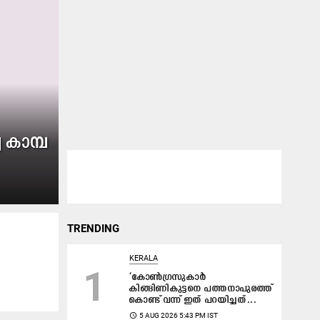
കാ​മ്പ​
TRENDING
KERALA
1
‘കോൺഗ്രസുകാർ
കിങ്ങിണികുട്ടനെ പത്തനാപുരത്ത്
കൊണ്ട് വന്ന് ഇത്‌ പറയിച്ചത്...
access_time
5 AUG 2026 5:43 PM IST