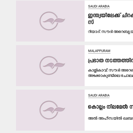
SAUDI ARABIA
ഇ​ന്ത്യ​യി​ലേ​ക്ക്​ ചി
സ്
റി​യാ​ദ്​: സൗ​ദി അ​റേ​ബ്യ​യു
MALAPPURAM
പ്രഭാത നടത്തത്തിന
കാളികാവ്: സൗദി അറേബ്
അടക്കാകുണ്ടിലെ ചോലക
SAUDI ARABIA
കൊല്ലം നിലമേൽ 
അൽ അഹ്​സയിൽ ഖബറട