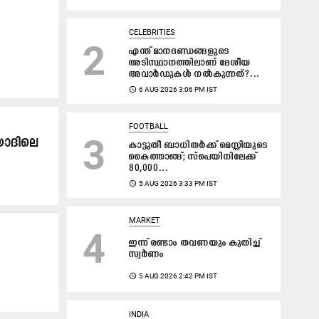
CELEBRITIES
2
എന്ത് മാനദണ്ഡങ്ങളുടെ
അടിസ്ഥാനത്തിലാണ് ദേശീയ
അവാർഡുകൾ നൽകുന്നത്?...
access_time
6 AUG 2026 3:06 PM IST
FOOTBALL
3
യാ​ദി​ലെ
കാട്ടുതീ ബാധിതർക്ക് മെസ്സിയുടെ
കൈത്താങ്ങ്; സ്പെയിനിലേക്ക്
80,000...
access_time
5 AUG 2026 3:33 PM IST
MARKET
4
ഇന്ന് രണ്ടാം തവണയും കുതിച്ച്
സ്വർണം
access_time
5 AUG 2026 2:42 PM IST
INDIA