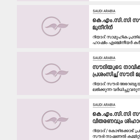
SAUDI ARABIA
കെ.എം.സി.സി സൗ
മുനീറിന്
റിയാദ്: സാമൂഹിക പ്രത
ഹാഷിം എഞ്ചിനീയർ കർമ്
SAUDI ARABIA
സൗദിയുടെ നാവിക സ
പ്രശംസിച്ച് സൗദി മ
റിയാദ്: സൗദി അറേബ്യയ
ലഭിക്കുന്ന വർധിച്ചുവരുന്
SAUDI ARABIA
കെ.എം.സി.സി സൗദ
വിതരണവും ശിഹാബ
റിയാദ് / കോഴിക്കോട
സൗദി നാഷണൽ കമ്മിറ്റി