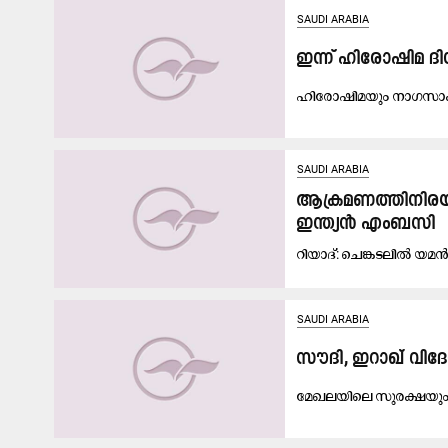
SAUDI ARABIA
ഇ​ന്ന്​ ഹി​രോ​ഷി​മ ദ
ഹി​രോ​ഷി​മ​യും നാ​ഗ​സാ​ക
SAUDI ARABIA
ആ​ക്ര​മ​ണ​ത്തി​നി​ര​യ
ഇ​ന്ത്യ​ൻ എം​ബ​സി
റി​യാ​ദ്: ചെ​ങ്ക​ട​ലി​ൽ യ​മ
SAUDI ARABIA
സൗ​ദി, ഇ​റാ​ഖ് വി​ദേ​ശ
മേ​ഖ​ല​യി​ലെ സു​ര​ക്ഷ​യു