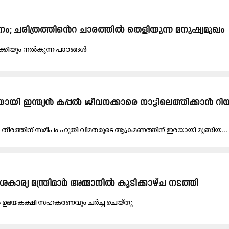
ി​നം; ച​രി​ത്ര​ത്തി​െൻറ ചാ​ര​ത്തി​ൽ തെ​ളി​യു​ന്ന മ​നു​ഷ്യ​മു​ഖം
്കി​യും ന​ൽ​കു​ന്ന പാ​ഠ​ങ്ങ​ൾ
ാ​യി ഇ​ന്ത്യ​ൻ ക​പ്പ​ൽ ജീ​വ​ന​ക്കാ​രെ നാ​ട്ടി​ലെ​ത്തി​ക്കാ​ൻ റി​
​ൻ തീ​ര​ത്തി​ന് സ​മീ​പം ഹൂ​തി വി​മ​ത​രു​ടെ ആ​ക്ര​മ​ണ​ത്തി​ന് ഇ​ര​യാ​യി മു​ങ്ങി​യ...
​കാ​ര്യ മ​ന്ത്രി​മാ​ർ അ​മ്മാ​നി​ൽ കൂ​ടി​ക്കാ​ഴ്ച ന​ട​ത്തി
ം ഉ​ഭ​യ​ക​ക്ഷി സ​ഹ​ക​ര​ണ​വും ച​ർ​ച്ച ചെ​യ്തു