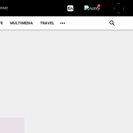
പൊലീസിന്റെ കണ്ണ് തള്ളി; ഒരു സ്കൂട്ടറിന് 96 ചലാനുകൾ, പിഴയടക്കേണ്ടത് 10...
RIME
മുഖ്യമന്ത്രിയുടെ പരാമർശം വേദനിപ്പിച്ചു, മാപ്പ് പറയണം - വിഴിഞ്ഞത്ത്...
FE
MULTIMEDIA
TRAVEL
സ്വർണ വില ഇന്നും കൂടി
മുസ്‍ലിമെന്ന് സംശയിച്ച് ബംഗാളിൽ നാടക പ്രവർത്തകന് ക്രൂരമർദനം
അഭ്യന്തരമന്ത്രിയെ​ വെല്ലുവിളിച്ച് അർജുൻ ആയങ്കി: ‘വിരട്ടരുത്.. വളർന്ന...
ഏഴുജില്ലകളിൽ കനത്ത മഴ, റെഡ് അലർട്ട്; നാലുജില്ലകളിൽ കടലാക്രമണത്തിന്...