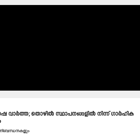
ഷ വാർത്ത; തൊഴിൽ സ്ഥാപനങ്ങളിൽ നിന്ന് ഗാർഹിക
ം
ം നിബന്ധനകളും