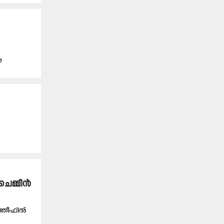
ന
ചെമ്മീൻ
ഖത്തീഫിൽ