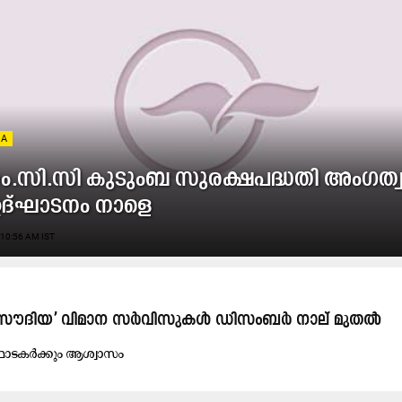
IA
.​സി.​സി കു​ടും​ബ സു​ര​ക്ഷ​പ​ദ്ധ​തി അം​ഗ​ത്വ 
​ദ്ഘാ​ട​നം നാ​ളെ
10:56 AM IST
ട് ‘സൗ​ദി​യ’ വി​മാ​ന സ​ർ​വി​സു​ക​ൾ ഡി​സം​ബ​ർ നാ​ല് മു​ത​ൽ
്ഥാ​ട​ക​ർ​ക്കും ആ​ശ്വാ​സം