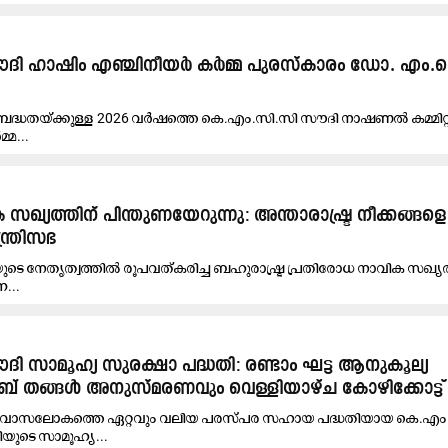
ദി ഹാഷിം എഞ്ചിനീയർ കർമ്മ പുരസ്കാരം ഡോ. എം.
ിബദ്ധതയ്ക്കുള്ള 2026 വർഷത്തെ കെ.എം.സി.സി സൗദി നാഷണൽ കമ്മിറ്
മ...
ഖ്യത്തിന് പിന്തുണയേറുന്നു: അന്താരാഷ്ട്ര നീക്കങ്ങളെ
ന്ത്രിസഭ
ുടെ നേതൃത്വത്തിൽ രൂപവത്കരിച്ച ബഹുരാഷ്ട്ര പ്രതിരോധ നാവിക സഖ്യത
ന...
ി സാമൂഹ്യ സുരക്ഷാ പദ്ധതി: രണ്ടാം ഘട്ട ആനുകൂല്യ
് തങ്ങൾ അനുസ്മരണവും വെള്ളിയാഴ്ച കോഴിക്കോട്ട്
്: പ്രവാസലോകത്തെ ഏറ്റവും വലിയ പരസ്പര സഹായ പദ്ധതിയായ കെ.എം
യുടെ സാമൂഹ്യ...