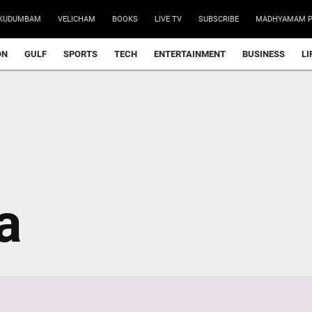
KUDUMBAM
VELICHAM
BOOKS
LIVE TV
SUBSCRIBE
MADHYAMAM P
ON
GULF
SPORTS
TECH
ENTERTAINMENT
BUSINESS
LI
a