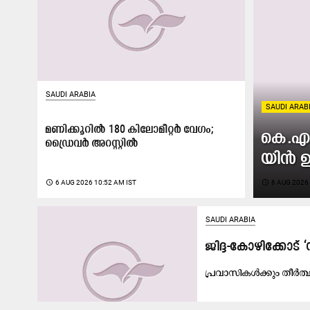
SAUDI ARABIA
SAUDI ARAB
മണിക്കൂറിൽ 180 കിലോമീറ്റർ വേഗം;
കെ.​എം
ഡ്രൈവർ അറസ്റ്റിൽ
യി​ൻ ഉ
access_time
6 AUG 2026 10:52 AM IST
access_time
6 AUG 2026 
SAUDI ARABIA
ജി​ദ്ദ-​കോ​ഴി​ക്കോ​
പ്ര​വാ​സി​ക​ൾ​ക്കും തീ​ർ​ത