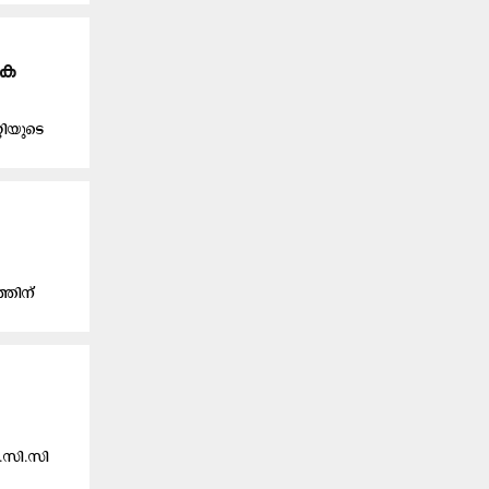
കെ
റിയുടെ
്തിന്
.സി.സി