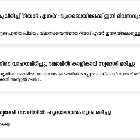
​റ​കു​വി​രി​ച്ച്​ ‘റി​യാ​ദ് എ​യ​ർ​’: മും​ബൈ​യി​ലേ​ക്ക് ഇ​നി ദി​വ​സ​വു
​ടെ പു​തി​യ പ്രീ​മി​യം വി​മാ​ന​ക്ക​മ്പ​നി​യാ​യ റി​യാ​ദ് എ​യ​ർ ഇ​ന്ത്യ​യി​ലേ​ക്കു​ള്ള
ിടെ വാഹനമിടിച്ചു; ദമ്മാമിൽ കാളികാവ് സ്വദേശി മരിച്ചു
യയിലെ ദമ്മാമിൽ വാഹന അപകടത്തിൽ മലപ്പുറം കാളികാവ് സ്വദേശി മരിച
്കൽ അബ്ദുൽ റഷീദ്...
സ്വദേശി സൗദിയിൽ ഹൃദയഘാതം മൂലം മരിച്ചു
ക്കി