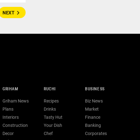
navigate_next
NEXT
GRIHAM
RUCHI
BUSINESS
Griham News
Recipes
Biz News
Plans
Drinks
Market
Interiors
Tasty Hut
Finance
Construction
Your Dish
Banking
Decor
Chef
Corporates