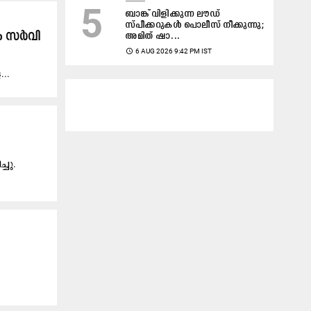
5
ബാങ്ക് വിളിക്കുന്ന ലൗഡ്‌
സ്പീക്കറുകൾ പൊലീസ് നീക്കുന്നു;
ം സ​ർ​വി​
അമിത് ഷാ...
access_time
6 AUG 2026 9:42 PM IST
...
്ചു.