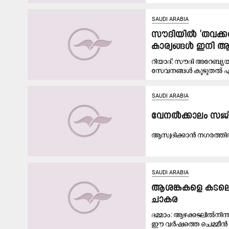
SAUDI ARABIA
സൗദിയിൽ 'തവക്ക
കാര്യങ്ങൾ ഇനി ആപ
റിയാദ്: സൗദി അറേബ്യയ
സേവനങ്ങൾ കൂടുതൽ എളു
SAUDI ARABIA
വേനൽക്കാലം സജീ
ആസ്വദിക്കാൻ നഗരത്തി
SAUDI ARABIA
ആശങ്കകളെ കടലെടു
ചാകര
ദമ്മാം: ആഴക്കടലിൽനിന്
ഈ വർഷത്തെ ചെമ്മീൻ