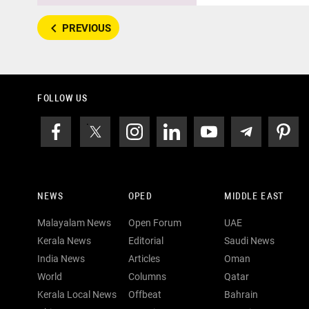
navigate_before
PREVIOUS
FOLLOW US
NEWS
OPED
MIDDLE EAST
Malayalam News
Open Forum
UAE
Kerala News
Editorial
Saudi News
India News
Articles
Oman
World
Columns
Qatar
Kerala Local News
Offbeat
Bahrain