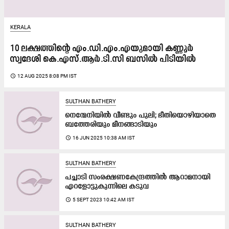
KERALA
10 ലക്ഷത്തിന്റെ എം.ഡി.എം.എയുമായി കണ്ണൂർ
സ്വദേശി കെ.എസ്.ആർ.ടി.സി ബസിൽ പിടിയിൽ
access_time
12 AUG 2025 8:08 PM IST
SULTHAN BATHERY
നെ​ന്മേ​നി​യി​ൽ വീ​ണ്ടും പു​ലി; ഭീ​തി​യൊ​ഴി​യാ​തെ
ബ​ത്തേ​രി​യും മീ​ന​ങ്ങാ​ടി​യും
access_time
16 JUN 2025 10:38 AM IST
SULTHAN BATHERY
പച്ചാടി സംരക്ഷണകേന്ദ്രത്തിൽ ആറാമനായി
എറളോട്ടുകുന്നിലെ കടുവ
access_time
5 SEPT 2023 10:42 AM IST
SULTHAN BATHERY