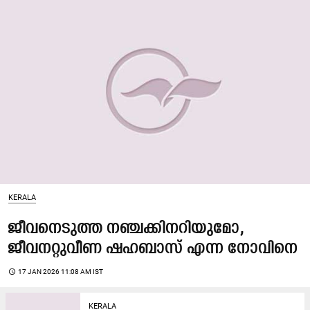
KERALA
ജീവനെടുത്ത നഞ്ചക്കിനറിയുമോ,
ജീവനറ്റുവീണ ഷഹബാസ് എന്ന നോവിനെ
access_time
17 JAN 2026 11:08 AM IST
KERALA