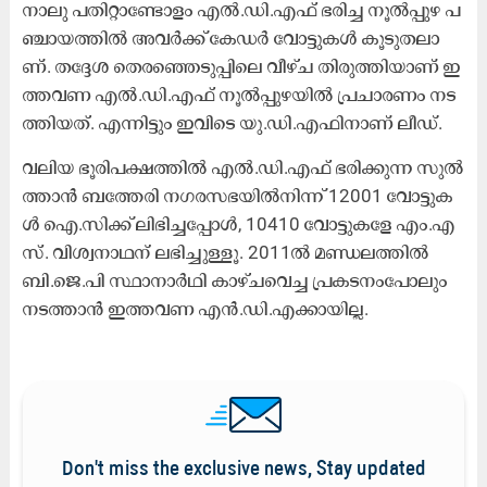
നാ​ലു പ​തി​റ്റാ​ണ്ടോ​ളം എ​ൽ.​ഡി.​എ​ഫ് ഭ​രി​ച്ച നൂ​ൽ​പ്പു​ഴ പ​
ഞ്ചാ​യ​ത്തി​ൽ അ​വ​ർ​ക്ക് കേ​ഡ​ർ വോ​ട്ടു​ക​ൾ കൂ​ടു​ത​ലാ​
ണ്. ത​ദ്ദേ​ശ തെ​ര​ഞ്ഞെ​ടു​പ്പി​ലെ വീ​ഴ്ച തി​രു​ത്തി​യാ​ണ് ഇ​
ത്ത​വ​ണ എ​ൽ.​ഡി.​എ​ഫ് നൂ​ൽ​പ്പു​ഴ​യി​ൽ പ്ര​ചാ​ര​ണം ന​ട​
ത്തി​യ​ത്. എ​ന്നി​ട്ടും ഇ​വി​ടെ യു.​ഡി.​എ​ഫി​നാ​ണ് ലീ​ഡ്.
വ​ലി​യ ഭൂ​രി​പ​ക്ഷ​ത്തി​ൽ എ​ൽ.​ഡി.​എ​ഫ് ഭ​രി​ക്കു​ന്ന സു​ൽ​
ത്താ​ൻ ബ​ത്തേ​രി ന​ഗ​ര​സ​ഭ​യി​ൽ​നി​ന്ന്​ 12001 വോ​ട്ടു​ക​
ൾ ഐ.​സി​ക്ക് ലി​ഭി​ച്ച​പ്പോ​ൾ, 10410 വോ​ട്ടു​ക​േ​ള എം.​എ​
സ്. വി​ശ്വ​നാ​ഥ​ന് ല​ഭി​ച്ചു​ള്ളൂ. 2011ൽ ​മ​ണ്ഡ​ല​ത്തി​ൽ
ബി.​ജെ.​പി സ്ഥാ​നാ​ർ​ഥി കാ​ഴ്ച​വെ​ച്ച പ്ര​ക​ട​നം​പോ​ലും
ന​ട​ത്താ​ൻ ഇ​ത്ത​വ​ണ എ​ൻ.​ഡി.​എ​ക്കാ​യി​ല്ല.
Don't miss the exclusive news, Stay updated