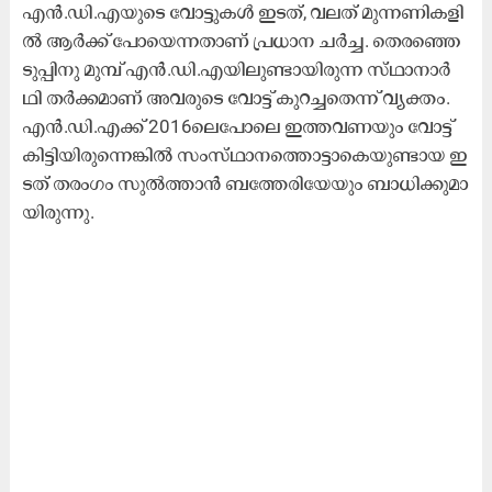
എ​ൻ.​ഡി.​എ​യു​ടെ വോ​ട്ടു​ക​ൾ ഇ​ട​ത്, വ​ല​ത് മു​ന്ന​ണി​ക​ളി​
ൽ ആ​ർ​ക്ക് പോ​യെ​ന്ന​താ​ണ് പ്ര​ധാ​ന ച​ർ​ച്ച. തെ​ര​ഞ്ഞെ​
ടു​പ്പി​നു മു​മ്പ് എ​ൻ.​ഡി.​എ​യി​ലു​ണ്ടാ​യി​രു​ന്ന സ്​​ഥാ​നാ​ർ​
ഥി ത​ർ​ക്ക​മാ​ണ് അ​വ​രു​ടെ വോ​ട്ട് കു​റ​ച്ച​തെ​ന്ന് വ്യ​ക്തം.
എ​ൻ.​ഡി.​എ​ക്ക് 2016ലെ​പോ​ലെ ഇ​ത്ത​വ​ണ​യും വോ​ട്ട്
കി​ട്ടി​യി​രു​ന്നെ​ങ്കി​ൽ സം​സ്​​ഥാ​ന​ത്തൊ​ട്ടാ​കെ​യു​ണ്ടാ​യ ഇ​
ട​ത് ത​രം​ഗം സു​ൽ​ത്താ​ൻ ബ​ത്തേ​രി​യേ​യും ബാ​ധി​ക്കു​മാ​
യി​രു​ന്നു.