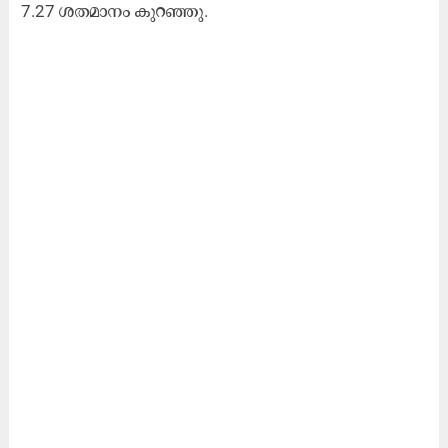
7.27 ശ​ത​മാ​നം കു​റ​ഞ്ഞു.