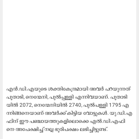
എ​ൻ.​ഡി.​എ​യു​ടെ ശ​ക്തി​കേ​ന്ദ്ര​മാ​യി അ​വ​ർ പ​റ​യു​ന്ന​ത്
പൂ​താ​ടി, നെ​ന്മേ​നി, പു​ൽ​പ്പ​ള്ളി എ​ന്നി​വ​യാ​ണ്. പൂ​താ​ടി​
യി​ൽ 2072, നെ​ന്മേ​നി​യി​ൽ 2740, പു​ൽ​പ​ള്ളി 1795 എ​
ന്നി​ങ്ങ​നെ​യാ​ണ് അ​വ​ർ​ക്ക് കി​ട്ടി​യ വോ​ട്ടു​ക​ൾ. യു.​ഡി.​എ​
ഫി​ന് ഈ ​പ​ഞ്ചാ​യ​ത്തു​ക​ളി​ലൊ​ക്കെ എ​ൽ.​ഡി.​എ​ഫി​
നെ അ​പേ​ക്ഷി​ച്ച് ന​ല്ല ഭൂ​രി​പ​ക്ഷം ല​ഭി​ച്ചി​ട്ടു​ണ്ട്.