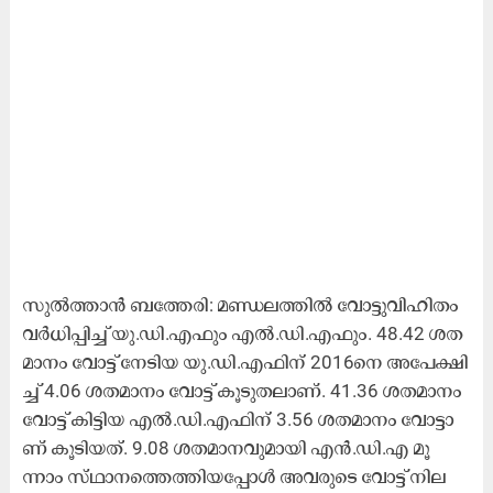
സു​ൽ​ത്താ​ൻ ബ​ത്തേ​രി: മ​ണ്ഡ​ല​ത്തി​ൽ വോ​ട്ടു​വി​ഹി​തം
വ​ർ​ധി​പ്പി​ച്ച് യു.​ഡി.​എ​ഫും എ​ൽ.​ഡി.​എ​ഫും. 48.42 ശ​ത​
മാ​നം വോ​ട്ട് നേ​ടി​യ യു.​ഡി.​എ​ഫി​ന് 2016നെ ​അ​പേ​ക്ഷി​
ച്ച് 4.06 ശ​ത​മാ​നം വോ​ട്ട് കൂ​ടു​ത​ലാ​ണ്. 41.36 ശ​ത​മാ​നം
വോ​ട്ട് കി​ട്ടി​യ എ​ൽ.​ഡി.​എ​ഫി​ന് 3.56 ശ​ത​മാ​നം വോ​ട്ടാ​
ണ് കൂ​ടി​യ​ത്. 9.08 ശ​ത​മാ​ന​വു​മാ​യി എ​ൻ.​ഡി.​എ മൂ​
ന്നാം സ്​​ഥാ​ന​ത്തെ​ത്തി​യ​പ്പോ​ൾ അ​വ​രു​ടെ വോ​ട്ട് നി​ല