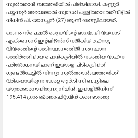
സുൽത്താൻ ബത്തേരിയിൽ പിടിയിലായി. കണ്ണൂർ
പയ്യന്നൂർ അരവഞ്ചാൽ സ്വദേശി പള്ളിത്താഴത്ത് വീട്ടിൽ
നിധിൻ പി. മോനച്ചൻ (27) ആണ് അറസ്റ്റിലായത്.
ഓണം സ്പെഷൽ ഡ്രൈവിന്റെ ഭാഗമായി വയനാട്
എക്സൈസ് ഇന്റലിജൻസ് നൽകിയ രഹസ്യ
വിവരത്തിന്റെ അടിസ്ഥാനത്തിൽ സംസ്ഥാന
അതിർത്തിയായ പൊൻകുഴിയിൽ നടത്തിയ വാഹന
പരിശോധനയിലാണ് ഇയാളെ പിടികൂടിയത്.
ഗുണ്ടൽപേട്ടിൽ നിന്നും സുൽത്താൻബത്തേരിക്ക്
വരികയായിരുന്ന കേരള ആർ.ടി.സി ബസ്സിലെ
യാത്രക്കാരനായിരുന്നു നിധിൻ. ഇയാളിൽനിന്ന്
195.414 ഗ്രാം മെത്താഫിറ്റാമിൻ കണ്ടെടുത്തു.