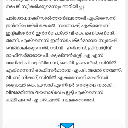
നടപടി സ്വീകരിക്കുമെന്നും അറിയിച്ചു.
പരിശോധനക്ക് സുൽത്താൻബത്തേരി എക്സൈസ്
ഇൻസ്പെക്ടർ കെ.ജെ. സന്തോഷ്, എക്സൈസ്
ഇന്റലിജൻസ് ഇൻസ്പെക്ടർ വി.കെ. മണികണ്ഠൻ,
അസി. എക്സൈസ് ഇൻസ്പെക്ടർമാരായ സുരേഷ്
വെങ്ങാലിക്കുന്നേൽ, സി.വി. ഹരിദാസ്, പ്രിവൻറ്റീവ്
ഓഫിസർമാരായ പി. കൃഷ്ണൻകുട്ടി, എ.എസ്.
അനീഷ്, പി.ആർവിനോദ്, കെ വി. പ്രകാശൻ, സിവിൽ
എക്സൈസ് ഓഫീസർമാരായ എം.ടി. അമൽ തോമസ്,
വി. ബി.നിഷാദ്, സിവിൽ എക്സൈസ് ഓഫീസർ
ഡ്രൈവർ കെ. പ്രസാദ് എന്നിവർ നേതൃത്വം നൽകി.
വിവരമറിഞ്ഞ് വയനാട് ഡെപ്യൂട്ടി എക്സൈസ്
കമ്മീഷണർ എ.ജെ.ഷാജി സ്ഥലത്തെത്തി.