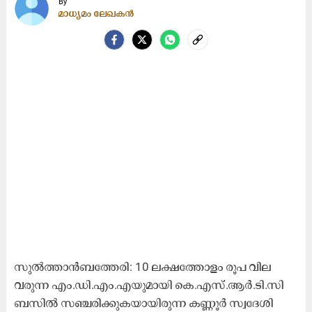
By
മാധ്യമം ലേഖകൻ
സുൽത്താൻബത്തേരി: 10 ലക്ഷത്തോളം രൂപ വില
വരുന്ന എം.ഡി.എം.എയുമായി കെ.എസ്.ആർ.ടി.സി
ബസിൽ സഞ്ചരിക്കുകയായിരുന്ന കണ്ണൂർ സ്വദേശി​