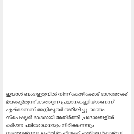
ഇയാൾ ബംഗളൂരുവിൽ നിന്ന് കോഴിക്കോട് ഭാഗത്തേക്ക്
മയക്കുമരുന്ന് കടത്തുന്ന പ്രധാനകണ്ണിയാണെന്ന്
എക്സൈസ് അധികൃതർ അറിയിച്ചു. ഓണം
സ്പെഷ്യൽ ഭാഗമായി അതിർത്തി പ്രദേശങ്ങളിൽ
കർശന പരിശോധനയും നിരീക്ഷണവും
നടത്തുമെന്നും ലഹരി മാഫിയക്ക് എതിരെ ശക്തമായ