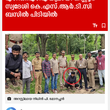
സ്വദേശി കെ.എസ്.ആർ.ടി.സി
ബസിൽ പിടിയിൽ
text_fields
bookmark_border
അറസ്റ്റിലായ നിധിൻ പി. മോനച്ചൻ
camera_alt