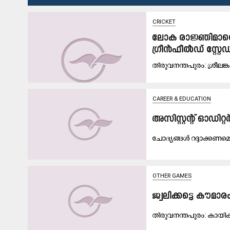
CRICKET
ലോക രാജ്ഞിമാരെത്തി
ഗ്രീൻഫീൽഡ് സ്റ്റ
തി​രു​വ​ന​ന്ത​പു​രം: ശ്രീ​ല​ങ്ക​ക
CAREER & EDUCATION
അസിസ്റ്റന്‍റ് ഓ
ചോദ്യങ്ങൾ റദ്ദാക്കണമ
OTHER GAMES
ജ്വലിക്കട്ടെ കൗമ
തി​രു​വ​ന​ന്ത​പു​രം: കാ​യി​ക