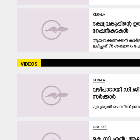
KERALA
ഭക്ഷ്യവകുപ്പിന്‍റെ 
റേഷൻകടകൾ
ആയിരക്കണക്കിന് കാർഡ
ലഭിച്ചത് 76 ശതമാനം പേർ
SPORTS
VIDEOS
സ്കൂൾ കായികമേള;
KERALA
ജ​ർ​മ​ൻ ഹാ​ങ്ങ​ർ പ​ന്ത​ല
വഴിപാടായി ഡി.ജി
സർക്കാർ
മുഖ്യമന്ത്രി പൊലീസ് ഉന
CRICKET
കെ.സി.എൽ: ആ​ല​പ്പി 