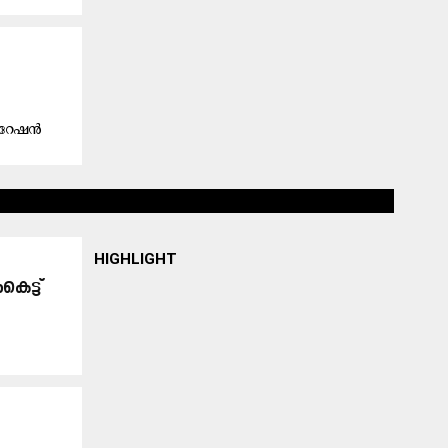
െ റേഷൻ
HIGHLIGHT
െട്ട്