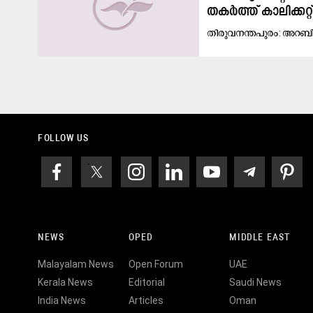
തകർത്ത് കാലിക്കറ്റ്
തി​രു​വ​ന​ന്ത​പു​രം: അ​റ​ബി​ക
FOLLOW US
NEWS
OPED
MIDDLE EAST
Malayalam News
Open Forum
UAE
Kerala News
Editorial
Saudi News
India News
Articles
Oman