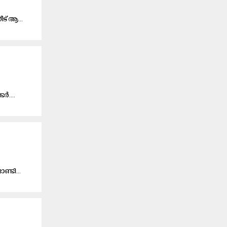
ീ​ട് ആ...
​ർ....
​ണ്ടി...