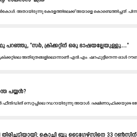
റെ ‘സക്സസ്' മന്ത്ര
​കോ​ൾ. അ​താ​യി​രു​ന്നു കേ​ര​ള​ത്തി​ലേ​ക്ക് അ​യാ​ളെ കൊ​ണ്ടെ​ത്തി​ച്ച​ത്. പി​ന്ന
 പറഞ്ഞു, "സർ, ക്രിക്കറ്റിന് ഒരു ഭാഷയല്ലേയുള്ളൂ..."
ക്രി​ക്ക​റ്റി​ലെ അ​ത്​​ഭു​ത​ങ്ങ​ളി​ലൊ​ന്നാ​ണ് എ​ൻ.​എം. ഷ​റ​ഫു​ദ്ദീ​നെ​ന്ന ഓ​ൾ റൗ​ണ്ട
്ത പയ്യൻ?
​ൻ ഫീ​ൽ​ഡി​ങ് സെ​റ്റ​പ്പി​ലെ റ​ഡ​റാ​യി​രു​ന്നു അ​യാ​ൾ. ദ​ക്ഷി​ണാ​ഫ്രി​ക്ക​യു​ടെ ജോ
 തിരിച്ചടിയായി; കൊച്ചി ബ്ലൂ ടൈഗേഴ്സിനെ 33 റൺസിന്