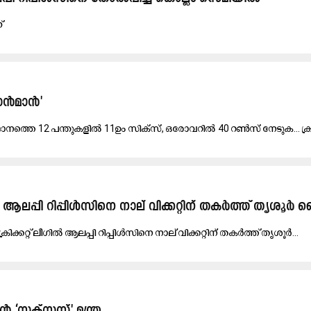
്
ാൻമാ​ൻ'
ന​ത്തെ 12 പ​ന്തു​ക​ളി​ല്‍ 11ഉം ​സി​ക്സ്, ഒ​രോ​വ​റി​ല്‍ 40 റ​ണ്‍സ് നേ​ടു​ക... ക്രി​ക്ക
ീഗ്: ആലപ്പി റിപ്പിൾസിനെ നാല് വിക്കറ്റിന് തകർത്ത് തൃശൂർ 
രി​ക്ക​റ്റ് ലീ​ഗി​ൽ ആ​ല​പ്പി റി​പ്പി​ൾ​സി​നെ നാ​ല് വി​ക്ക​റ്റി​ന് ത​ക​ർ​ത്ത് തൃ​ശൂ​ർ...