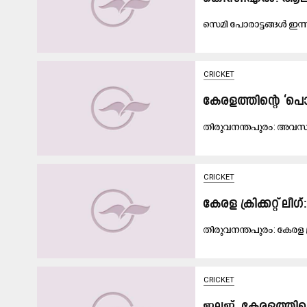
സെ​മി പോ​രാ​ട്ട​ങ്ങ​ൾ ഇ​ന്ന
CRICKET
കേരളത്തിന്‍റെ ‘പെ
തി​രു​വ​ന​ന്ത​പു​രം: അ​വ​സാ​
CRICKET
കേരള ക്രിക്കറ്റ് ല
തി​രു​വ​ന​ന്ത​പു​രം: കേ​ര​ള ക്
CRICKET