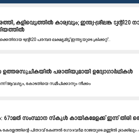
, കളിവെട്ടത്തിൽ കാര്യവട്ടം; ഇന്ത്യ-ശ്രീലങ്ക ട്വന്‍റി20 
േഡിയത്തിൽ
്കെ​തി​രാ​യ ട്വ​ന്‍റി20 പ​ര​മ്പ​ര ല​ക്ഷ്യ​മി​ട്ട് ഇ​ന്ത്യ​യു​ടെ ക്രി​ക്ക​റ്റ്...
ഡിറ്റർ ഉത്തരസൂചികയിൽ പരാതിയുമായി ഉദ്യോഗാർഥികൾ
െന്ന് ആവശ്യം, കോടതിയെ സമീപിക്കാനും നീക്കം
ാരം: 67ാമത് സംസ്ഥാന സ്കൂൾ കായികമേളക്ക് ഇന്ന് തിരി 
 കേ​ര​ള​ത്തി​ന്‍റെ പി​താ​വ് കേ​ണ​ൽ ഗോ​ദ​വ​ർ​മ രാ​ജ​യു​ടെ മ​ണ്ണി​ൽ ട്രാ​ക്കി​ലും പി​