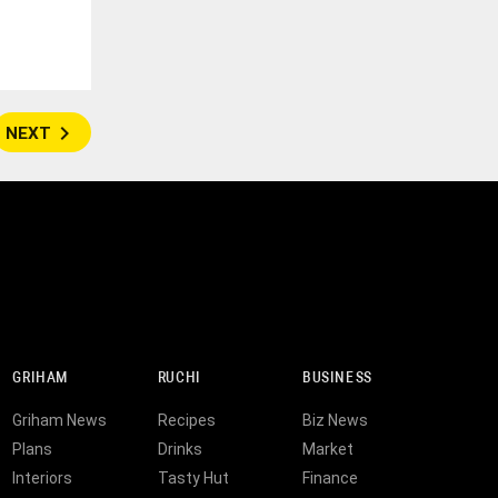
navigate_next
NEXT
GRIHAM
RUCHI
BUSINESS
Griham News
Recipes
Biz News
Plans
Drinks
Market
Interiors
Tasty Hut
Finance