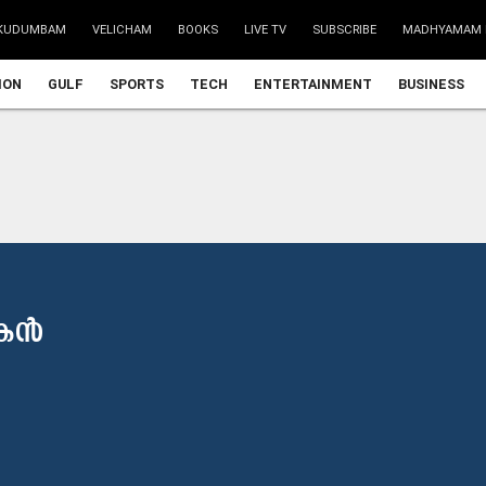
KUDUMBAM
VELICHAM
BOOKS
LIVE TV
SUBSCRIBE
MADHYAMAM 
ION
GULF
SPORTS
TECH
ENTERTAINMENT
BUSINESS
ക​ൻ