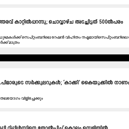
ഉത്തരവ് കാറ്റിൽപ്പറന്നു; ചൊവ്വാഴ്ച അടച്ചിട്ടത് 500ൽപരം
ുടമകൾക്ക് സെപ്റ്റംബറിലെ റേഷൻ വിഹിതം നഷ്ടമായിസെപ്റ്റംബറില
ക്ക് മാത്രം
 താൽക്കാലിക ഇൻഡോർ സ്റ്റേഡിയം ഒരുക്കും
ി​ൽ കാ​യി​ക​മ​ത്സ​രം കേരളത്തിൽ ആ​ദ്യം
.പിമാരുടെ സർക്കുലറുകൾ; ‘കാക്കി’ കൈയൂക്കിൽ നാണംക
്നതലയോഗം വിളിച്ചേക്കും
റി​പ്പി​ൾ​സി​നെ തോ​ൽ​പി​ച്ച് കൊ​ല്ലം സെ​മി​യി​ൽ