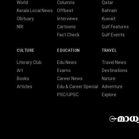
World
Columns
Qatar
Kerala Local News
Offbeat
Bahrain
Obituary
Interviews
Kuwait
NRI
Cartoons
Gulf Features
Fact Check
Gulf Events
CULTURE
EDUCATION
TRAVEL
Literary Club
Edu News
Travel News
Art
Exams
Destinations
Books
Career News
Nature
Articles
Edu & Career Special
Adventure
PSC/UPSC
Explore