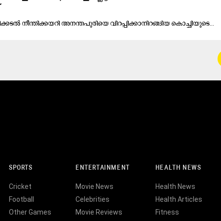
്ക​ട​ൽ നീ​ന്തി​ക്ക​യ​റി അ​ന​ന്ത​പു​രി​യെ വി​റ​പ്പി​ക്കാ​നി​റ​ങ്ങി​യ കൊ​ച്ചി​യു​ടെ...
SPORTS
ENTERTAINMENT
HEALTH NEWS
Cricket
Movie News
Health News
Football
Celebrities
Health Articles
Other Games
Movie Reviews
Fitness