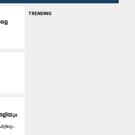
TRENDING
നാളെ
തെളിയും
റ്റി​ലും...