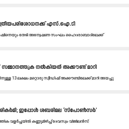
സ്ത്രീയപരിശോധനക്ക് എസ്.ഐ.ടി
ഷിനെയും തേടി അന്വേഷണ സംഘം ഹൈദരാബാദിലേക്ക്
സമ്മാനത്തുക നൽകിയത് അക്കൗണ്ട് മാറി
നുള്ള 13 ലക്ഷം മറ്റൊരു സ്വീഡിഷ് അക്കൗണ്ടിലേക്ക് മാറി അയച്ചു
് പരികർമി; ഇപ്പോൾ ശബരിമല ‘സ്പോൺസർ'
ത്തിക വളർച്ചയിൽ കണ്ണുമിഴിച്ച് ദേവസ്വം വിജിലൻസ്