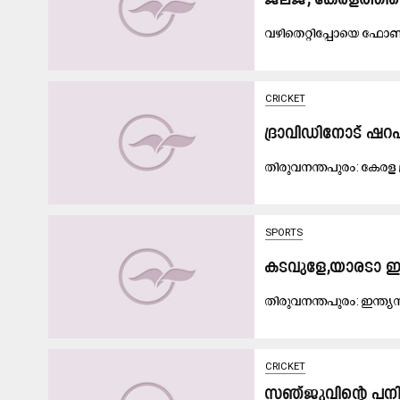
ജലജ്, കേരളത്തിന്‍
വ​ഴി​തെ​റ്റി​പ്പോ​യെ ഫോ​ൺ
CRICKET
ദ്രാവിഡിനോട് ഷറഫു
തി​രു​വ​ന​ന്ത​പു​രം: കേ​ര​ള 
SPORTS
കടവുളേ,യാരടാ ഇന
തി​രു​വ​ന​ന്ത​പു​രം: ഇ​ന്ത്യ
CRICKET
സഞ്ജുവിന്‍റെ പനി