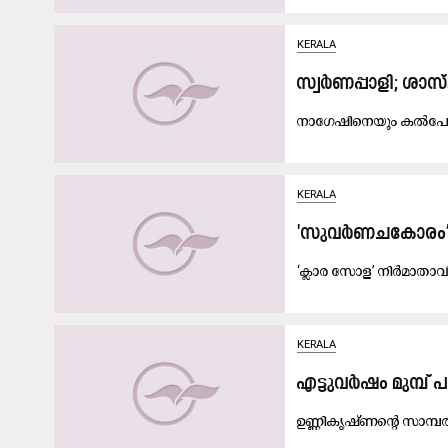
KERALA
സ്വർണപ്പാളി; ശാ
നാഗേഷിനെയും കൽപേ
KERALA
'സുവർണചകോരം’ 
‘ക്ലാര സോള’ നിർമാതാവി
KERALA
എട്ടുവർഷം മുമ്പ
ഉണ്ണികൃഷ്ണന്‍റെ സാമ്പ