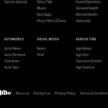
Sports Special
Filmy Talk
Food & Nutrition
Music
General Health
Nostalgia
Mental Health
Short Films & Docu
Ayurveda
AUTOMOBILE
SOCIAL MEDIA
AGRICULTURE
Auto News
News
Agri News
Auto Reviews
Viral
Agri Info
Overdrive
Success Stories
Auto tips
Agri feature
About us
Contact us
Privacy Policy
Terms & Conditio