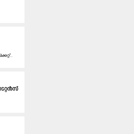
​റ്റ്...
ടൈറ്റൻസ്