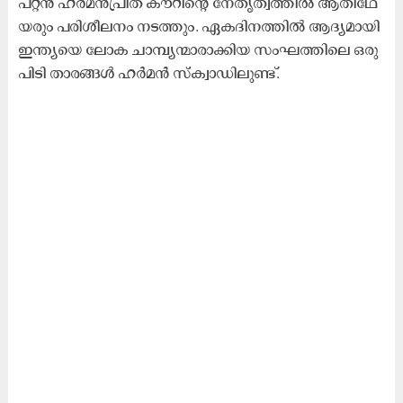
പ്റ്റ​ൻ ഹ​ർ​മ​ൻ​പ്രീ​ത് കൗ​റി​ന്‍റെ നേ​തൃ​ത്വ​ത്തി​ൽ ആ​തി​ഥേ​
യ​രും പ​രി​ശീ​ല​നം ന​ട​ത്തും. ഏ​ക​ദി​ന​ത്തി​ൽ ആ​ദ്യ​മാ​യി
ഇ​ന്ത്യ​യെ ലോ​ക ചാ​മ്പ്യ​ന്മാ​രാ​ക്കി​യ സം​ഘ​ത്തി​ലെ ഒ​രു​
പി​ടി താ​ര​ങ്ങ​ൾ ഹ​ർ​മ​ൻ സ്ക്വാ​ഡി​ലു​ണ്ട്.