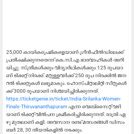
25,000 കാ​യി​ക​പ്രേ​മി​ക​ളെ​യാ​ണ് ഗ്രീ​ൻ​ഫീ​ൽ​ഡി​ലേ​ക്ക്
പ്ര​തീ​ക്ഷി​ക്കു​ന്ന​തെ​ന്ന് കെ.​സി.​എ ഭാ​ര​വാ​ഹി​ക​ൾ അ​റി​
യി​ച്ചു. സ്ത്രീ​ക​ൾ​ക്കും വി​ദ്യാ​ർ​ഥി​ക​ൾ​ക്കും 125 രൂ​പ​യാ​
ണ് ടി​ക്ക​റ്റ് നി​ര​ക്ക്. മ​റ്റു​ള്ള​വ​ർ​ക്ക് 250 രൂ​പ നി​ര​ക്കി​ൽ ജ​ന​
റ​ൽ ടി​ക്ക​റ്റു​ക​ൾ ല​ഭ്യ​മാ​കും. ഹോ​സ്പി​റ്റാ​ലി​റ്റി സീ​റ്റു​ക​ൾ​
ക്ക് 3000 രൂ​പ​യാ​ണ് നി​ശ്ച​യി​ച്ചി​രി​ക്കു​ന്ന​ത്.
https://ticketgenie.in/ticket/India-Srilanka-Women-
Finals-Thiruvananthapuram
എ​ന്ന വെ​ബ്സൈ​റ്റ് വ​ഴി​
യാ​ണ് ടി​ക്ക​റ്റ് വി​ൽ​പ​ന ക്ര​മീ​ക​രി​ച്ചി​രി​ക്കു​ന്ന​ത്. രാ​ത്രി ഏ​
ഴു മു​ത​ലാ​ണ് ക​ളി. അ​വ​സാ​ന ര​ണ്ട് മ​ത്സ​ര​ങ്ങ​ൾ ഡി​സം​
ബ​ർ 28, 30 തീ‍യ​തി​ക​ളി​ൽ ന​ട​ക്കും.