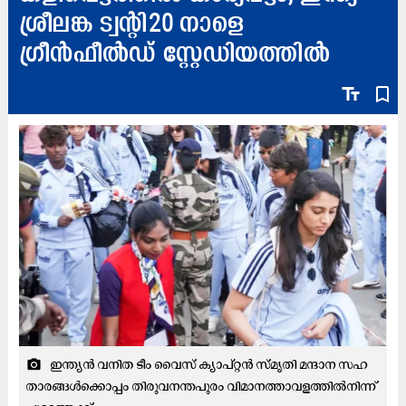
ശ്രീലങ്ക ട്വന്‍റി20 നാളെ
ഗ്രീൻഫീൽഡ് സ്റ്റേഡിയത്തിൽ
text_fields
bookmark_border
ഇ​ന്ത്യ​ൻ വ​നി​ത ടീം ​വൈ​സ് ക്യാ​പ്റ്റ​ൻ സ്മൃ​തി മ​ന്ദാ​ന സ​ഹ​
camera_alt
താ​ര​ങ്ങ​ൾ​ക്കൊ​പ്പം തി​രു​വ​ന​ന്ത​പു​രം വി​മാ​ന​ത്താവ​ള​ത്തി​ൽ​നി​ന്ന്