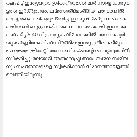
ക്ഷ്യ​മി​ട്ട് ഇ​ന്ത്യ​യു​ടെ ക്രി​ക്ക​റ്റ് രാ​ജ്ഞി​മാ​ർ നാ​ളെ കാ​ര്യ​വ​
ട്ട​ത്ത് ഇ​റ​ങ്ങും. അ​ഞ്ച് മ​ത്സ​ര​ങ്ങ​ള​ട​ങ്ങി​യ പ​ര​മ്പ​ര​യി​ൽ
ആ​ദ്യ ര​ണ്ട് ക​ളി​ക​ളും ജ​യി​ച്ച ഇ​ന്ത്യ​ൻ ടീം ​മൂ​ന്നാം അ​ങ്ക​
ത്തി​നാ​യി ബു​ധ​നാ​ഴ്ച ത​ല​സ്ഥാ​ന​ത്തെ​ത്തി. ഇ​ന്ന​ലെ
വൈ​കീ​ട്ട് 5.40 ന് ​പ്ര​ത്യേ​ക വി​മാ​ന​ത്തി​ല്‍ അ​ന​ന്ത​പു​രി​
യു​ടെ മ​ണ്ണി​ലേ​ക്ക് പ​റ​ന്നി​റ​ങ്ങി​യ ഇ​ന്ത്യ, ശ്രീ​ല​ങ്ക ടീ​മു​ക​
ളെ കേ​ര​ള ക്രി​ക്ക​റ്റ് അ​സോ​സി​യേ​ഷ​ന്‍റെ നേ​തൃ​ത്വ​ത്തി​ൽ
സ്വീ​ക​രി​ച്ചു. മ​ല​യാ​ളി അ​ന്താ​രാ​ഷ്ട്ര താ​രം സ​ജ​ന സ​ജീ​വ​
നും സ​ഹ​താ​ര​ങ്ങ​ളെ സ്വീ​ക​രി​ക്കാ​ൻ വി​മാ​ന​ത്താ​വ​ള​ത്തി​
ലെ​ത്തി​യി​രു​ന്നു.