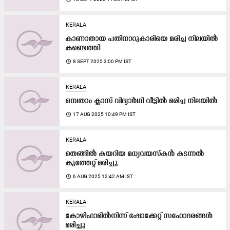
KERALA
കാണാതായ പതിനാറുകാരിയെ മരിച്ച നിലയില്‍
കണ്ടെത്തി
access_time
8 SEPT 2025 3:00 PM IST
KERALA
ഒമ്പതാം ക്ലാസ് വിദ്യാർഥി വീട്ടിൽ മരിച്ച നിലയിൽ
access_time
17 AUG 2025 10:49 PM IST
KERALA
തെങ്ങിൽ കയറിയ മധ്യവയസ്‌കൻ കടന്നൽ
കുത്തേറ്റ് മരിച്ചു
access_time
6 AUG 2025 12:42 AM IST
KERALA
കോഴിഫാമിൽനിന്ന് ഷോക്കേറ്റ് സഹോദരങ്ങൾ
മരിച്ചു