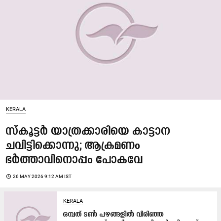
KERALA
സ്കൂട്ടർ യാത്രക്കാരിയെ കാട്ടാന
ചവിട്ടിക്കൊന്നു; ആക്രമണം
ഭർത്താവിനൊപ്പം പോകവേ
access_time
26 MAY 2026 9:12 AM IST
KERALA
ഒമ്പത് ടൺ പഴങ്ങളിൽ വിരിഞ്ഞ