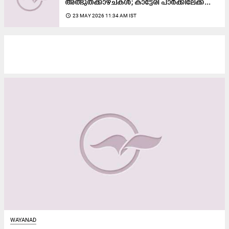
അത്ഭുതക്കാഴ്ചകൾ; കാട്ടേരി പാർക്കിലേക്ക്...
access_time
23 MAY 2026 11:34 AM IST
WAYANAD