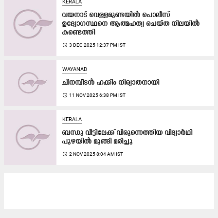
KERALA
വയനാട് വെള്ളമുണ്ടയിൽ പൊലീസ്
ഉദ്യോഗസ്ഥനെ ആത്മഹത്യ ചെയ്ത നിലയിൽ
കണ്ടെത്തി
access_time
3 DEC 2025 12:37 PM IST
WAYANAD
ചീനമ്പീടൻ ഹക്കീം നിര്യാതനായി
access_time
11 NOV 2025 6:38 PM IST
KERALA
ബന്ധു വീട്ടിലേക്ക് വിരുന്നെത്തിയ വിദ്യാർഥി
പുഴയിൽ മുങ്ങി മരിച്ചു
access_time
2 NOV 2025 8:04 AM IST