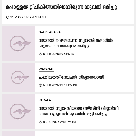
പൊള്ളലേറ്റ് ചികിത്സയിലായിരുന്ന യുവതി മരിച്ചു
access_time
21 MAY 2026 9:47 PM IST
SAUDI ARABIA
വയനാട് വെള്ളമുണ്ട സ്വദേശി ദമ്മാമിൽ
ഹൃദയാഘാതംമൂലം മരിച്ചു
access_time
6 FEB 2026 8:25 PM IST
WAYANAD
ചക്കിയത്ത് ദേവച്ചൻ നിര്യാതനായി
access_time
6 FEB 2026 12:43 PM IST
KERALA
വയനാട് സ്വദേശിയായ നഴ്സിങ് വിദ്യാർഥി
ബംഗളൂരുവില്‍ ട്രെയിന്‍ തട്ടി മരിച്ചു
access_time
8 DEC 2025 2:18 PM IST