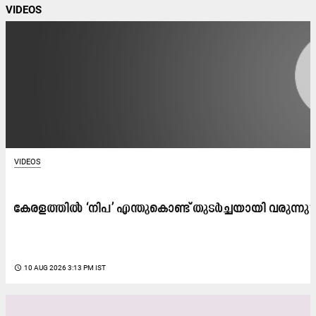
VIDEOS
VIDEOS
കേരളത്തിൽ ‘നിപ’ എന്തുകൊണ്ട് തുടർച്ചയായി വരുന്നു​? 
access_time
10 AUG 2026 3:13 PM IST