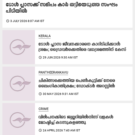
ടോൾ പ്ലാസക്ക് സമീപം കാർ തട്ടിയെടുത്ത സംഘം
പിടിയിൽ
access_time
3 JULY 2026 8:07 AM IST
KERALA
ടോൾ പ്ലാസ ജീവനക്കാരനെ കാറിടിപ്പിക്കാൻ
ശ്രമം; ഡ്രൈവർക്കെതിരെ വധശ്രമത്തിന് കേസ്
access_time
29 JUN 2026 9:30 AM IST
PANTHEERANKAVU
ചികിത്സക്കെത്തിയ പെൺകുട്ടിക്ക് നേരെ
ലൈംഗികാതിക്രമം; ഡോക്ടർ അറസ്റ്റിൽ
access_time
30 MAY 2026 9:31 AM IST
CRIME
വിൽപനക്കിടെ ജ്വല്ലറിയിൽനിന്ന് വളകൾ
മോഷ്ടിച്ച് കടന്നുകളഞ്ഞു
access_time
24 APRIL 2026 7:40 AM IST