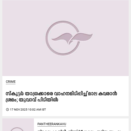
CRIME
സ്കൂട്ടർ യാത്രക്കാരെ വാഹനമിടിപ്പിച്ച് മാല കവരാൻ
ശ്രമം; യുവാവ് പിടിയിൽ
access_time
17 NOV 2025 10:02 AM IST
PANTHEERANKAVU