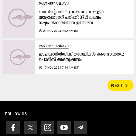
PANTHEERANKAVU
ബസിന്റെ ടയർ ഇറക്കവേ സ്കൂട്ടർ
യാത്രക്കാരന് പരിക്ക്; 37.5 ലക്ഷം
നഷ്ടപരിഹാരത്തിന് ഉത്തരവ്
access_time
21 NOV 2024 9:02 AM IST
PANTHEERANKAVU
ചാലിയാറിൽനിന്ന് അസ്ഥികൾ കണ്ടെടുത്തു;
പൊലീസ് അന്വേഷണം
access_time
17 NOV 2024 7:44 AM IST
navigate_next
NEXT
FOLLOW US