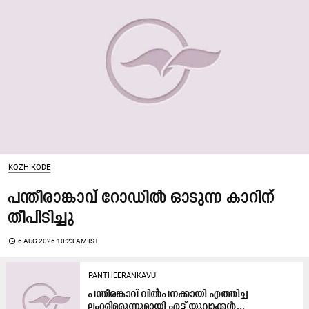
KOZHIKODE
പന്തീരാങ്കാവ് റോഡിൽ ഓടുന്ന കാറിന്
തീപിടിച്ചു
access_time
6 AUG 2026 10:23 AM IST
PANTHEERANKAVU
പന്തീരങ്കാവ് വിൽപനക്കായി എത്തിച്ച
ലഹരിമരുന്നുമായി എട്ട് യുവാക്കള്‍...