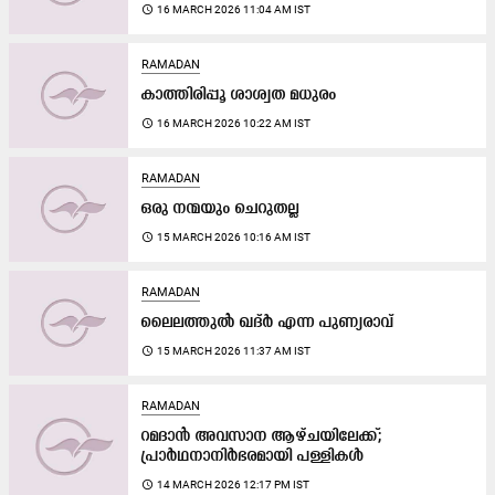
access_time
16 MARCH 2026 11:04 AM IST
RAMADAN
കാ​ത്തി​രി​പ്പൂ ശാ​ശ്വ​ത മ​ധു​രം
access_time
16 MARCH 2026 10:22 AM IST
RAMADAN
ഒരു നന്മയും ചെറുതല്ല
access_time
15 MARCH 2026 10:16 AM IST
RAMADAN
ലൈലത്തുല്‍ ഖദ്ർ എന്ന പുണ്യരാവ്
access_time
15 MARCH 2026 11:37 AM IST
RAMADAN
റമദാൻ അവസാന ആഴ്ചയിലേക്ക്;
പ്രാർഥനാനിർഭരമായി പള്ളികൾ
access_time
14 MARCH 2026 12:17 PM IST