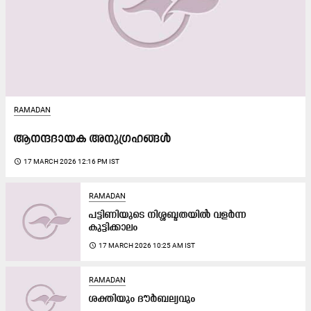
RAMADAN
ആനന്ദദായക അനുഗ്രഹങ്ങൾ
access_time
17 MARCH 2026 12:16 PM IST
RAMADAN
പട്ടിണിയുടെ നിശ്ശബ്ദതയിൽ വളർന്ന
കുട്ടിക്കാലം
access_time
17 MARCH 2026 10:25 AM IST
RAMADAN
ശക്തിയും ദൗർബല്യവും