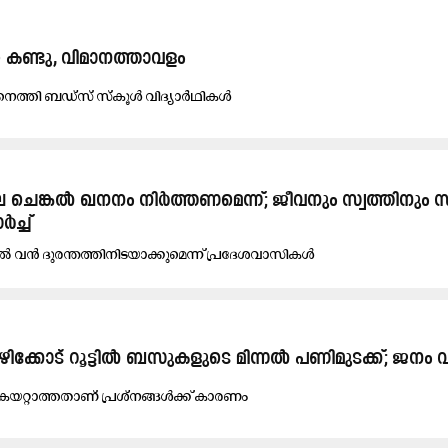
​ണ്ടു, വി​മാ​ന​ത്താ​വ​ളം
നെ​ത്തി ബ​ഡ്സ് സ്കൂ​ൾ വി​ദ്യാ​ർ​ഥി​ക​ൾ
ലെ ചെ​ങ്ക​ൽ ഖ​ന​നം നി​ർ​ത്ത​ണമെന്ന്; ജീ​വ​നും സ്വ​ത്തി​നും സ
ർ​ച്ച്
കി​ൽ വൻ ദു​ര​ന്ത​ത്തി​നിടയാക്കുമെ​ന്ന് പ്ര​ദേ​ശ​വാ​സി​ക​ൾ
ഴിക്കോട് റൂട്ടിൽ ബസുകളുടെ മിന്നൽ പണിമുടക്ക്; ജനം
​യ​റ്റാ​ത്ത​താ​ണ് പ്ര​ശ്ന​ങ്ങ​ൾ​ക്ക് കാ​ര​ണം