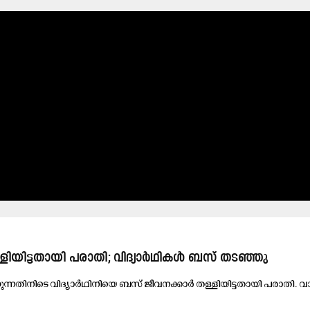
്ളിയിട്ടതായി പരാതി; വിദ്യാർഥികൾ ബസ് തടഞ്ഞു
ന്ന​തി​നി​ടെ വി​ദ്യാ​ർ​ഥി​നി​യെ ബ​സ് ജീ​വ​ന​ക്കാ​ർ ത​ള്ളി​യി​ട്ട​താ​യി പ​രാ​തി. വാ​ഴ