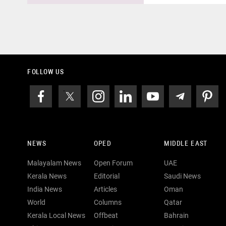
FOLLOW US
NEWS
OPED
MIDDLE EAST
Malayalam News
Open Forum
UAE
Kerala News
Editorial
Saudi News
India News
Articles
Oman
World
Columns
Qatar
Kerala Local News
Offbeat
Bahrain