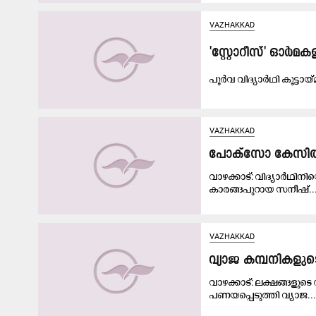
VAZHAKKAD
'സ്റ്റോറീസ്' ഓർ
പൂർവ വിദ്യാർഥി കൂട്ടാ
VAZHAKKAD
പോക്സോ കേസിൽ യ
വാഴക്കാട്: വിദ്യാർഥിനി
കാരങ്ങപുറായ സനീഷ്..
VAZHAKKAD
വ്യാജ കമ്പനികളുട
വാഴക്കാട്: ലക്ഷങ്ങളുടെ
പണയപ്പെടുത്തി വ്യാജ...