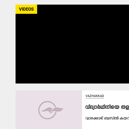
VIDEOS
VAZHAKKAD
വിദ്യാർഥിനിയെ തള
വാ​ഴ​ക്കാ​ട്: ബ​സി​ൽ ക​യ​റു​