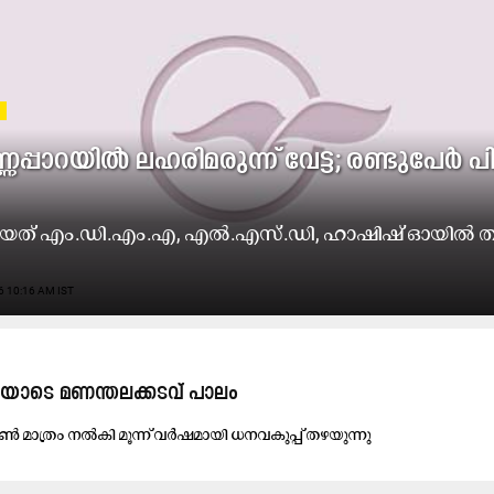
ണ​പ്പാ​റ​യി​ൽ ല​ഹ​രി​മ​രു​ന്ന് വേ​ട്ട; ര​ണ്ടു​പേ​ർ പി​
ടി​യ​ത് എം.​ഡി.​എം.​എ, എ​ൽ.​എ​സ്.​ഡി, ഹാ​ഷി​ഷ് ഓ​യി​ൽ തു​
6 10:16 AM IST
​യോ​ടെ മ​ണ​ന്ത​ല​ക്ക​ട​വ് പാ​ലം
മാ​ത്രം ന​ൽ​കി മൂ​ന്ന് വ​ർ​ഷ​മാ​യി ധ​ന​വ​കു​പ്പ് ത​ഴ​യു​ന്നു