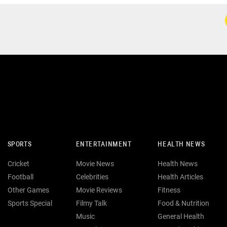
SPORTS
ENTERTAINMENT
HEALTH NEWS
Cricket
Movie News
Health News
Football
Celebrities
Health Articles
Other Games
Movie Reviews
Fitness
Sports Special
Filmy Talk
Food & Nutrition
Music
General Health