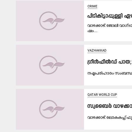
CRIME
പിടികിട്ടാപ്പുള്ള
വാ​ഴ​ക്കാ​ട്: ജോ​ലി വാ​ഗ്ദ
ഷം...
VAZHAKKAD
ഗ്രീ​ന്‍ഫീ​ല്‍ഡ് പാ​ത;
ന​ഷ്ട​പ​രി​ഹാ​രം സം​ബ​ന്ധ
QATAR WORLD CUP
സുബൈർ വാഴക്കാട് 
വാ​ഴ​ക്കാ​ട്: ലോ​ക​ക​പ്പ് ഫു