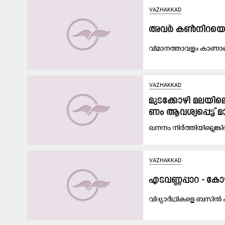
VAZHAKKAD
അ​വ​ർ ക​ൺ​നി​റ​യെ ക
വി​മാ​ന​ത്താ​വ​ളം കാ​ണാ​
VAZHAKKAD
മു​ട​ക്കോ​ഴി മ​ല​യി​
ണം ആ​വ​ശ്യ​പ്പെ​ട്ട് മാ​
ഖ​ന​നം നി​ർ​ത്തി​യി​ല്ലെ​ങ്
VAZHAKKAD
എടവണ്ണപ്പാറ - കോ
വി​ദ്യാ​ർ​ഥി​ക​ളെ ബ​സി​ൽ ക