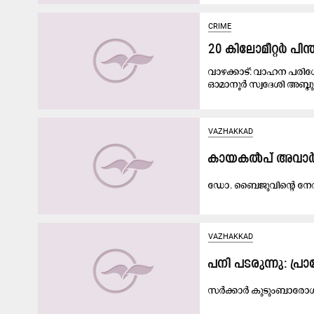
CRIME
20 കിലോമീറ്റർ പിന്
വാഴക്കാട്: വാഹന പരിശേ
ഓമാനൂർ സ്വദേശി അബ്ദു
VAZHAKKAD
കാ​യ​ക​ൽ​പ് അ​വാ​ർ​ഡ
ഡോ. ​ബൈ​ജു​വി​ന്‍റെ നേ​തൃ​
VAZHAKKAD
പനി പടരുന്നു: പ്
സ​ർ​ക്കാ​ർ കു​ടും​ബാ​രോ​ഗ