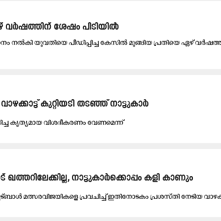
ി ഏഴ് വർഷത്തിന് ശേഷം പിടിയിൽ
ാ​നം ന​ൽ​കി യു​വ​തി​യെ പീ​ഡി​പ്പിച്ച കേ​സി​ൽ മു​ങ്ങി​യ പ്ര​തി​യെ ഏ​ഴ് വ​ർ​ഷ​ത്ത
 വാ​ഴ​ക്കാട്ട് കുറ്റിയടി തടഞ്ഞ് നാ​ട്ടു​കാ​ര്‍
ി​ച്ച കൃ​ത്യ​മാ​യ വി​ശ​ദീ​ക​ര​ണം വേണമെന്ന്
ഖത്തറിലേക്കില്ല, നാട്ടുകാർക്കൊപ്പം കളി കാണും
​ട്ബാ​ൾ മ​ത്സ​ര​വി​ജ​യി​ക​ളെ പ്ര​വ​ചി​ച്ച് ഇ​തി​നോ​ട​കം പ്ര​ശ​സ്തി നേ​ടി​യ വാ​ഴ​ക്ക