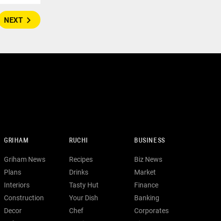
navigate_next
NEXT
GRIHAM
RUCHI
BUSINESS
Griham News
Recipes
Biz News
Plans
Drinks
Market
Interiors
Tasty Hut
Finance
Construction
Your Dish
Banking
Decor
Chef
Corporates