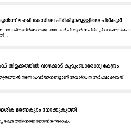
തുടർന്ന് ലഹരി കേസിലെ പിടികിട്ടാപ്പുള്ളിയെ പിടികൂടി
ാധനക്കിടെ നിർത്താതെപോയ കാർ പിന്തുടർന്ന് പിടികൂടി വാഴക്കാട് പൊല
ൽ...
് തി​ള​ക്ക​ത്തി​ൽ വാ​ഴ​ക്കാ​ട് കു​ടും​ബാ​രോ​ഗ്യ കേ​ന്ദ്രം
ത്വ​ത്തി​ൽ ന​ട​ന്ന പ്ര​വ​ർ​ത്ത​ന​ങ്ങ​ളാ​ണ്​ അ​വാ​ർ​ഡി​ന്​ അ​ർ​ഹ​മാ​ക്കി​യ​ത്
രാദേശിക ഭരണകൂടം നോക്കുകുത്തി
്യ കേ​ന്ദ്ര​ത്തി​നെ​തി​രെ​യാ​ണ് ജ​ന​രോ​ഷം