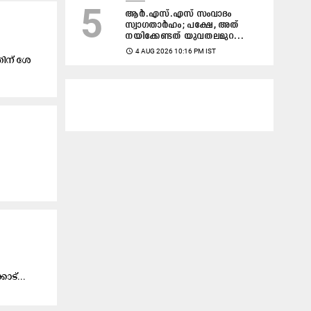
5
ആർ.എസ്.എസ് സംവാദം
സ്വാഗതാർഹം; പക്ഷേ, അത്
നയിക്കേണ്ടത് യുവതലമുറ...
access_time
4 AUG 2026 10:16 PM IST
ി​ന് ശേ​
ാ​ട്...