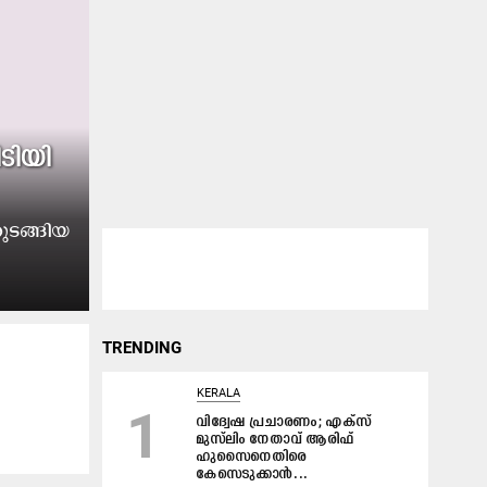
ടി​യി​
ട​ങ്ങി​യ​
TRENDING
KERALA
1
വിദ്വേഷ പ്രചാരണം; എക്സ്
മുസ്‌ലിം നേതാവ് ആരിഫ്
ഹുസൈനെതിരെ
കേസെടുക്കാൻ...