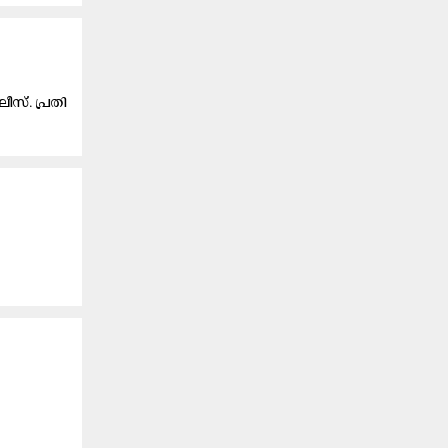
ീസ്. പ്രതി