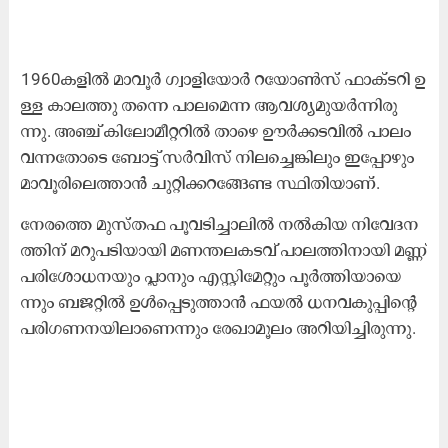
1960ക​ളി​ൽ മാ​വൂ​ർ ഗ്വാ​ളി​യോ​ർ റ​യോ​ൺ​സ് ഫാ​ക്ട​റി ഉ​
ള്ള കാ​ല​ത്തു ത​ന്നെ പാ​ല​മെ​ന്ന ആ​വ​ശ്യ​മു​യ​ർ​ന്നി​രു​
ന്നു. അ​ഞ്ച് കി​ലോ​മീ​റ്റ​റി​ൽ താ​ഴെ ഊ​ർ​ക്ക​ട​വി​ൽ പാ​ലം
വ​ന്ന​തോ​ടെ ബോ​ട്ട് സ​ർ​വി​സ് നി​ല​ച്ചെ​ങ്കി​ലും ഇ​പ്പോ​ഴും
മാ​വൂ​രി​ലെ​ത്താ​ൻ ചു​റ്റി​ക്ക​റ​ങ്ങേ​ണ്ട സ്ഥി​തി​യാ​ണ്.
നേ​ര​ത്തെ മു​സ്ത​ഫ പൂ​വ​ടി​ച്ചാ​ലി​ൽ ന​ൽ​കി​യ നി​വേ​ദ​ന​
ത്തി​ന് മ​റു​പ​ടി​യാ​യി മ​ണ​ന്ത​ല​ക​ട​വ് പാ​ല​ത്തി​നാ​യി മ​ണ്ണ്
പ​രി​ശോ​ധ​ന​യും പ്ലാ​നും എ​സ്റ്റി​മേ​റ്റും പൂ​ർ​ത്തി​യാ​യെ​
ന്നും ബ​ജ​റ്റി​ൽ ഉ​ൾ​പ്പെ​ടു​ത്താ​ൻ ഫ​യ​ൽ ധ​ന​വ​കു​പ്പി​ന്റെ
പ​രി​ഗ​ണ​ന​യി​ലാ​ണെ​ന്നും രേ​ഖാ​മൂ​ലം അ​റി​യി​ച്ചി​രു​ന്നു.