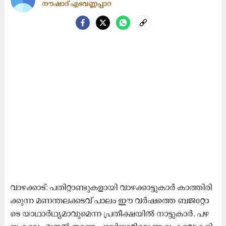
നൗഷാദ്​ എടവണ്ണപ്പാറ
വാ​ഴ​ക്കാ​ട്: പ​തി​റ്റാ​ണ്ടു​ക​ളാ​യി വാ​ഴ​ക്കാ​ട്ടു​കാ​ർ കാ​ത്തി​രി​
ക്കു​ന്ന മ​ണ​ന്ത​ല​ക്ക​ട​വ് പാ​ലം ഈ ​വ​ർ​ഷ​ത്തെ ബ​ജ​റ്റോ​
ടെ യാ​ഥാ​ർ​ഥ്യ​മാ​വു​മെ​ന്ന പ്ര​തീ​ക്ഷ​യി​ൽ നാ​ട്ടു​കാ​ർ. പ​ഴ​