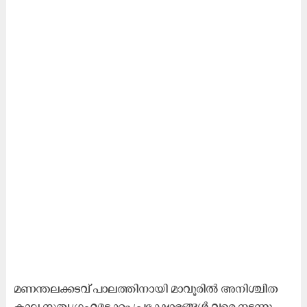
മ​ണ​ന്ത​ല​ക്ക​ട​വ് പാ​ല​ത്തി​നാ​യി മാ​വൂ​രി​ൽ അ​നി​ശ്ചി​ത​
കാ​ല സ​ത്യ​ഗ്ര​ഹ​മ​ട​ക്കം പ്ര​ക്ഷോ​ഭ​ങ്ങ​ൾ വ​രെ ന​ട​ന്നു.