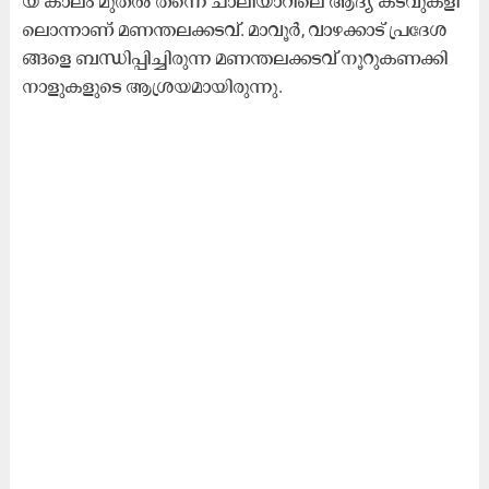
യ കാ​ലം മു​ത​ൽ ത​ന്നെ ചാ​ലി​യാ​റി​ലെ ആ​ദ്യ ക​ട​വു​ക​ളി​
ലൊ​ന്നാ​ണ് മ​ണ​ന്ത​ല​ക്ക​ട​വ്. മാ​വൂ​ർ, വാ​ഴ​ക്കാ​ട് പ്ര​ദേ​ശ​
ങ്ങ​ളെ ബ​ന്ധി​പ്പി​ച്ചി​രു​ന്ന മ​ണ​ന്ത​ല​ക്ക​ട​വ് നൂ​റു​ക​ണ​ക്കി​
നാ​ളു​ക​ളു​ടെ ആ​ശ്ര​യ​മാ​യി​രു​ന്നു.