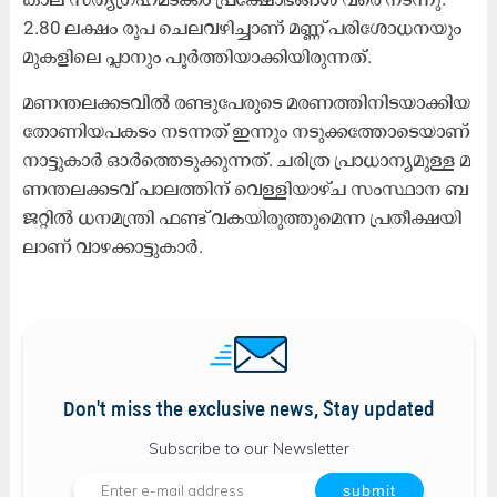
2.80 ല​ക്ഷം രൂ​പ ചെ​ല​വ​ഴി​ച്ചാ​ണ് മ​ണ്ണ് പ​രി​ശോ​ധ​ന​യും
മു​ക​ളി​ലെ പ്ലാ​നും പൂ​ർ​ത്തി​യാ​ക്കി​യി​രു​ന്ന​ത്.
മ​ണ​ന്ത​ല​ക്ക​ട​വി​ൽ ര​ണ്ടു​പേ​രു​ടെ മ​ര​ണ​ത്തി​നി​ട​യാ​ക്കി​യ
തോ​ണി​യ​പ​ക​ടം ന​ട​ന്ന​ത് ഇ​ന്നും ന​ടു​ക്ക​ത്തോ​ടെ​യാ​ണ്
നാ​ട്ടു​കാ​ർ ഓ​ർ​ത്തെ​ടു​ക്കു​ന്ന​ത്. ച​രി​ത്ര പ്രാ​ധാ​ന്യ​മു​ള്ള മ​
ണ​ന്ത​ല​ക്ക​ട​വ് പാ​ല​ത്തി​ന് വെ​ള്ളി​യാ​ഴ്ച സം​സ്ഥാ​ന ബ​
ജ​റ്റി​ൽ ധ​ന​മ​ന്ത്രി ഫ​ണ്ട് വ​ക​യി​രു​ത്തു​മെ​ന്ന പ്ര​തീ​ക്ഷ​യി​
ലാ​ണ് വാ​ഴ​ക്കാ​ട്ടു​കാ​ർ.
Don't miss the exclusive news, Stay updated
Subscribe to our Newsletter