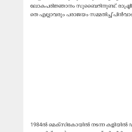
ലോ​ക​പ​രി​ജ്ഞാ​നം സു​ബൈ​റി​നു​ണ്ട്. രാ​ഷ്ട്രീ​
തെ എ​ല്ലാ​വ​രും പ​രാ​ജ​യം സ​മ്മ​തി​ച്ച് പി​ൻ​വാ​
1984ൽ ​മെ​ക്സി​കോ​യി​ൽ ന​ട​ന്ന ക​ളി​യി​ൽ 