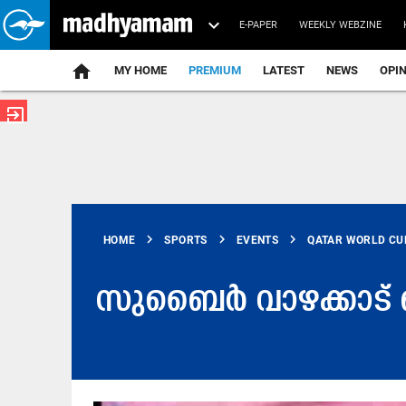
E-PAPER
WEEKLY WEBZINE
home
MY HOME
PREMIUM
LATEST
NEWS
OPI
exit_to_app
chevron_right
chevron_right
chevron_right
HOME
SPORTS
EVENTS
QATAR WORLD CU
സുബൈർ വാഴക്കാട് ഖത