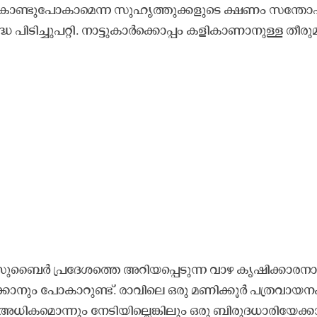
ക് കൊ​ണ്ടു​പോ​കാ​മെ​ന്ന സു​ഹൃ​ത്തു​ക്ക​ളു​ടെ ക്ഷ​ണം സ​ന്തോ​
ദ്ധ പി​ടി​ച്ചു​പ​റ്റി. നാ​ട്ടു​കാ​ർ​ക്കൊ​പ്പം ക​ളി​കാ​ണാ​നു​ള്ള തീ​രു​
 സു​ബൈ​ർ പ്ര​ദേ​ശ​ത്തെ അ​റി​യ​പ്പെ​ടു​ന്ന വാ​ഴ കൃ​ഷി​ക്കാ​ര​നാ
കാ​നും പോ​കാ​റു​ണ്ട്. രാ​വി​ലെ ഒ​രു മ​ണി​ക്കൂ​ർ പ​ത്ര​വാ​യ​ന​ക
​ധി​ക​മൊ​ന്നും നേ​ടി​യി​ല്ലെ​ങ്കി​ലും ഒ​രു ബി​രു​ദ​ധാ​രി​യേ​ക്