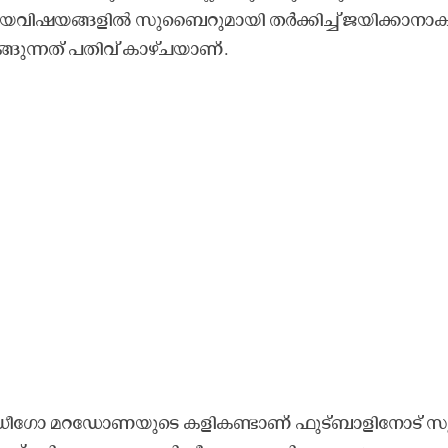
യ​വി​ഷ​യ​ങ്ങ​ളി​ൽ സു​ബൈ​റു​മാ​യി ത​ർ​ക്കി​ച്ച് ജ​യി​ക്കാ​നാ​ക
ങ്ങു​ന്ന​ത് പ​തി​വ് കാ​ഴ്ച​യാ​ണ്.
ഡീ​ഗോ മ​റ​ഡോ​ണ​യു​ടെ ക​ളി​ക​ണ്ടാ​ണ് ഫു​ട്ബാ​ളി​നോ​ട് സു