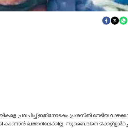
യി​ക​ളെ പ്ര​വ​ചി​ച്ച് ഇ​തി​നോ​ട​കം പ്ര​ശ​സ്തി നേ​ടി​യ വാ​ഴ​ക്കാ​
​ണാ​ൻ ഖ​ത്ത​റി​ലേ​ക്കി​ല്ല. സു​ബൈ​റി​നെ ടി​ക്ക​റ്റ് ഉ​ൾ​പ്പ