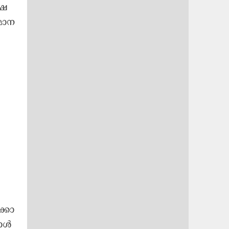
ഷ​
മാ​ന​
​
്കാ​
കാ​ൾ