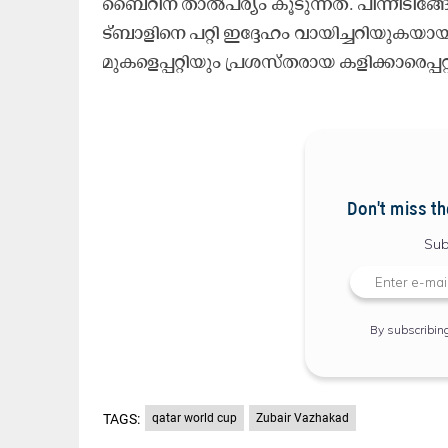
ബൈ​റി​ന് താ​ൽ​പ​ര്യം കൂ​ടു​ന്ന​ത്. പി​ന്നീ​ടി​ങ്ങോ
ട്ബാ​ളി​നെ പ​റ്റി ഇ​ദ്ദേ​ഹം വാ​യി​ച്ച​റി​യു​ക​യാ​യി
മു​ക​ളെ​പ്പ​റ്റി​യും പ്ര​ശ​സ്ത​രാ​യ ക​ളി​ക്കാ​രെ​പ്പ​
Don't miss th
Sub
By subscribin
TAGS:
qatar world cup
Zubair Vazhakad