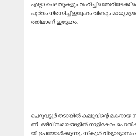
എ​ല്ലാ ചെ​ല​വു​ക​ളും വ​ഹി​ച്ച് ഖ​ത്ത​റി​ലേ​ക്
പൂ​ർ​വം നി​ര​സി​ച്ച് ഇ​ദ്ദേ​ഹം വീ​ണ്ടും മാ​ധ്യ​മ​ശ്ര​
ത്തി​ലാ​ണ് ഇ​ദ്ദേ​ഹം.
ചെ​റു​വ​ട്ടൂ​ർ ത​ടാ​യി​ൽ ക​മ്മു​വി​ന്റെ മ​ക​നാ​യ
ണ്. ഒ​ഴി​വ് സ​മ​യ​ങ്ങ​ളി​ൽ നാ​ളി​കേ​രം പൊ​തി​ക്
യി ഉ​പ​യോ​ഗി​ക്കു​ന്നു. സ്കൂ​ൾ വി​ദ്യാ​ഭ്യാ​സം അ