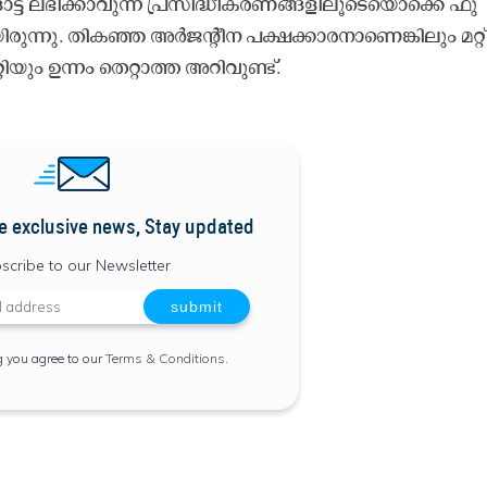
​ട്ട് ല​ഭി​ക്കാ​വു​ന്ന പ്ര​സി​ദ്ധീ​ക​ര​ണ​ങ്ങ​ളി​ലൂ​ടെ​യൊ​ക്കെ ഫു​
​രു​ന്നു. തി​ക​ഞ്ഞ അ​ർ​ജ​ന്റീ​ന പ​ക്ഷ​ക്കാ​ര​നാ​ണെ​ങ്കി​ലും മ​റ്റ് 
റ്റി​യും ഉ​ന്നം തെ​റ്റാ​ത്ത അ​റി​വു​ണ്ട്.
e exclusive news, Stay updated
scribe to our Newsletter
g you agree to our
Terms & Conditions
.