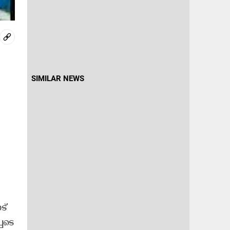
SIMILAR NEWS
ട്
െ​ടെ