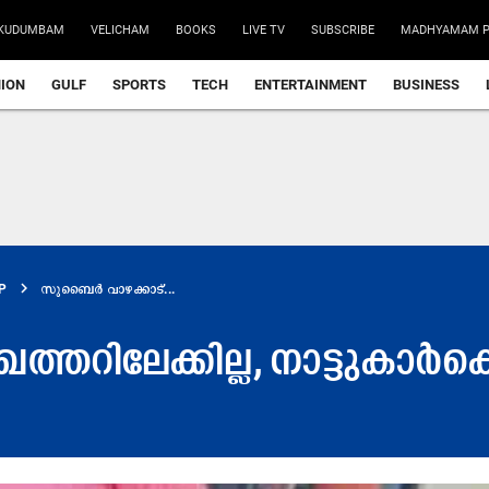
KUDUMBAM
VELICHAM
BOOKS
LIVE TV
SUBSCRIBE
MADHYAMAM P
NION
GULF
SPORTS
TECH
ENTERTAINMENT
BUSINESS
chevron_right
P
സുബൈർ വാഴക്കാട്...
്തറിലേക്കില്ല, നാട്ടുകാർക