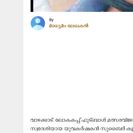
By
മാധ്യമം ലേഖകൻ
വാ​ഴ​ക്കാ​ട്: ലോ​ക​ക​പ്പ് ഫു​ട്ബാ​ൾ മ​ത്സ​ര​വി​ജ​
സ്വ​ദേ​ശി​യാ​യ യു​വ​ക​ർ​ഷ​ക​ൻ സു​ബൈ​ർ ക​ളി കാ