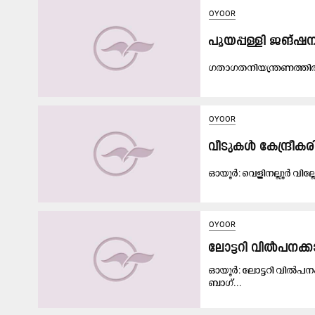
OYOOR
പൂയപ്പള്ളി ജങ്ഷന
ഗ​താ​ഗ​ത​നി​യ​ന്ത്ര​ണ​ത്ത
OYOOR
വീടുകൾ കേന്ദ്രീ
ഓ​യൂ​ർ: വെ​ളി​ന​ല്ലൂ​ർ വി​ല്ലേ​
OYOOR
ലോട്ടറി വിൽപനക്
ഓ​യൂ​ർ: ലോ​ട്ട​റി വി​ൽ​പ
ബാ​ഗ്...