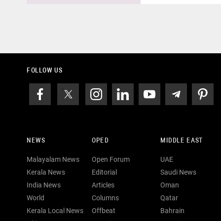
FOLLOW US
NEWS
OPED
MIDDLE EAST
Malayalam News
Open Forum
UAE
Kerala News
Editorial
Saudi News
India News
Articles
Oman
World
Columns
Qatar
Kerala Local News
Offbeat
Bahrain