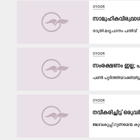
OYOOR
സാമൂഹികവിരുദ്ധശല്
രാ​ത്രി​ മ​ദ്യ​പാ​നം പ​തി​വ്​
OYOOR
സംരക്ഷണം ഇല്ല; പ
പ​ണി പൂ​ർ​ത്തി​യാ​ക്കി​യി​ട്
OYOOR
നവീകരിച്ചിട്ട് ഒര
ജ​ല​വ​കു​പ്പ് ഗു​ണ​മേ​ന്മ 