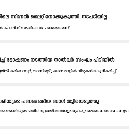
ിലെ സിഗ്നൽ ലൈറ്റ് നോക്കുകുത്തി; നടപടിയില്ല
ി​ൽ പൊ​ലീ​സ് സം​വി​ധാ​നം പ​രാ​ജ​യ​മെ​ന്ന്​
കരിച്ച് മോഷണം ന​ട​ത്തി​യ നാൽവർ സംഘം പിടിയിൽ
ജി​ൽ ക​രി​ങ്ങ​ന്നൂ​ർ, താ​ന്നി​മൂ​ട് പ്ര​ദേ​ശ​ങ്ങ​ളി​ൽ വീ​ടു​ക​ൾ കേ​ന്ദ്രീ​ക​രി​ച്ച്...
കാരിയുടെ പണമടങ്ങിയ ബാഗ് തട്ടിയെടുത്തു
​ന​ക്കാ​ക്കാ​രി​യു​ടെ പ​തി​നെ​ണ്ണാ​യി​ര​ത്തോ​ളം രൂ​പ​യും മൊ​ബൈ​ൽ ഫോ​ണും അ