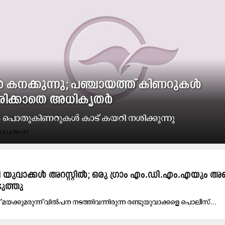
കനക്കുന്നു; പഞ്ചായത്ത് കിണറുകൾ
രിക്കാതെ അധികൃതർ
 പൊതുകിണറുകൾ കാട് കയറി നശിക്കുന്നു
12:14 PM IST
യുവാക്കൾ അറസ്റ്റിൽ; ഒ​രു ഗ്രാം ​എം.​ഡി.​എം.​എ​യും അ​ഞ്ച
ടു​ത്തു
 മ​യ​ക്കു​മ​രു​ന്ന് വി​ൽ​പ​ന ന​ട​ത്തി​വ​ന്നി​രു​ന്ന ര​ണ്ടു​യു​വാ​ക്ക​ളെ പൊ​ലീ​സ്​...