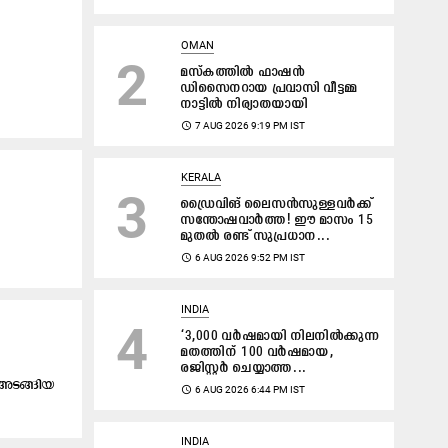
OMAN
2
മസ്കത്തിൽ ഫാഷൻ
ഡിസൈനറായ പ്രവാസി വീട്ടമ്മ
നാട്ടിൽ നിര്യാതയായി
access_time
7 AUG 2026 9:19 PM IST
KERALA
3
ഡ്രൈവിങ് ലൈസൻസുള്ളവർക്ക്
സന്തോഷവാർത്ത! ഈ മാസം 15
മുതൽ രണ്ട് സുപ്രധാന...
access_time
6 AUG 2026 9:52 PM IST
INDIA
4
‘3,000 വർഷമായി നിലനിൽക്കുന്ന
മതത്തിന് 100 വർഷമായ,
രജിസ്റ്റർ ചെയ്യാത്ത...
​ട​ങ്ങി​യ
access_time
6 AUG 2026 6:44 PM IST
INDIA