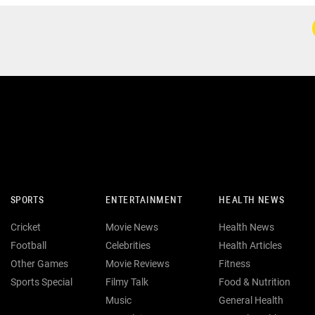
SPORTS
ENTERTAINMENT
HEALTH NEWS
Cricket
Movie News
Health News
Football
Celebrities
Health Articles
Other Games
Movie Reviews
Fitness
Sports Special
Filmy Talk
Food & Nutrition
Music
General Health