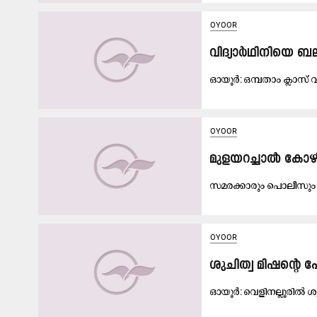
OYOOR
വിദ്യാർഥിനിയെ 
ഓ​യൂ​ർ: ഒ​മ്പ​താം ക്ലാ​സ്
OYOOR
മുളയറച്ചാൽ കോഴിമാല
സ​മ​ര​ക്കാ​രും പൊ​ലീ​സും ത
OYOOR
ശുചിത്വ മിഷന്‍റെ
ഓ​യൂ​ർ: വെ​ളി​ന​ല്ലൂ​രി​ൽ ശു