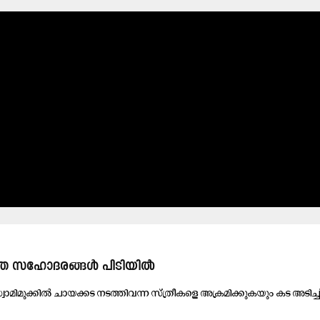
ത്ത സഹോദരങ്ങൾ പിടിയിൽ
ാ​മി​മു​ക്കി​ൽ ചാ​യ​ക്ക​ട ന​ട​ത്തി​വ​ന്ന സ്ത്രീ​ക​ളെ അ​ക്ര​മി​ക്കു​ക​യും ക​ട അ​ടി​ച്ച്