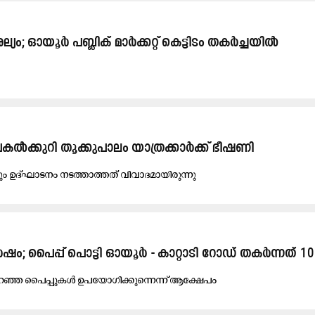
യം; ഓയൂർ പബ്ലിക് മാർക്കറ്റ് കെട്ടിടം തകർച്ചയിൽ
കൽക്കുറി തൂക്കുപാലം യാത്രക്കാർക്ക് ഭീഷണി
ടും ഉ​ദ്ഘാ​ട​നം ന​ട​ത്താ​ത്ത​ത് വി​വാ​ദ​മാ​യി​രു​ന്നു
ുവർഷം; പൈപ്പ് പൊട്ടി ഓയൂർ - കാറ്റാടി റോഡ് തകർന്നത്
കു​റ​ഞ്ഞ പൈ​പ്പു​ക​ൾ ഉ​പ​യോ​ഗി​ക്കു​ന്നെ​ന്ന് ആ​ക്ഷേ​പം