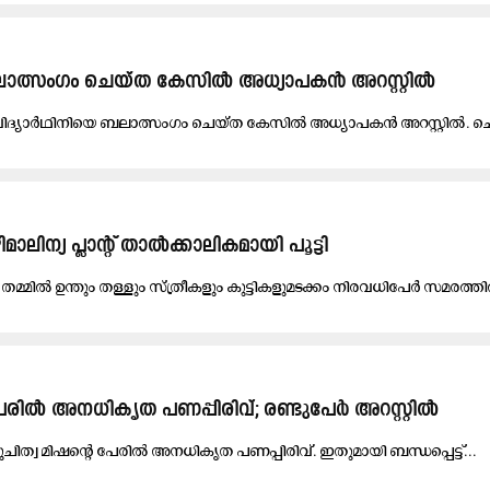
ബലാത്സംഗം ചെയ്ത കേസിൽ അധ്യാപകൻ അറസ്റ്റിൽ
 വി​ദ്യാ​ർ​ഥി​നി​യെ ബ​ലാ​ത്സം​ഗം ചെ​യ്ത കേ​സി​ൽ അ​ധ്യാ​പ​ക​ൻ അ​റ​സ്റ്റി​ൽ. ചെ
ിന്യ പ്ലാന്‍റ് താൽക്കാലികമായി പൂട്ടി
മ്മിൽ ഉ​ന്തും ത​ള്ളും സ്ത്രീക​ളും കു​ട്ടി​ക​ളുമ​ട​ക്കം നി​ര​വ​ധിപേ​ർ സ​മ​ര​ത്തി
 പേരിൽ അനധികൃത പണപ്പിരിവ്; രണ്ടുപേർ അറസ്റ്റിൽ
​ചി​ത്വ മി​ഷ​ന്‍റെ പേ​രി​ൽ അ​ന​ധി​കൃ​ത പ​ണ​പ്പി​രി​വ്. ഇ​തു​മാ​യി ബ​ന്ധ​പ്പെ​ട്ട്...