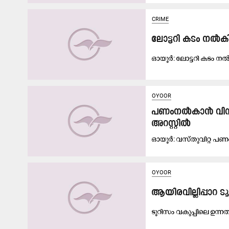
CRIME
ലോട്ടറി കടം നൽകി
ഓ​യൂ​ർ: ലോ​ട്ട​റി ക​ടം ന​ൽ
OYOOR
പണംനൽകാൻ വിസമ്മത
അറസ്റ്റിൽ
ഓ​യൂ​ർ: വ​സ്തു​വി​റ്റ പ​ണം ന
OYOOR
ആയിരവില്ലിപ്പാറ ടൂ
ടൂ​റി​സം വ​കു​പ്പി​ലെ ഉ​ന്ന​