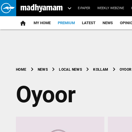
E-PAPER
WEEKLY WEBZINE
home
MY HOME
PREMIUM
LATEST
NEWS
OPINI
chevron_right
chevron_right
chevron_right
chevron_right
OYOOR
HOME
NEWS
LOCAL NEWS
KOLLAM
Oyoor