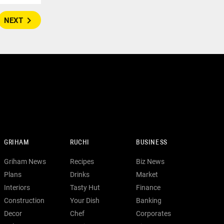
navigate_next
NEXT
GRIHAM
RUCHI
BUSINESS
Griham News
Recipes
Biz News
Plans
Drinks
Market
Interiors
Tasty Hut
Finance
Construction
Your Dish
Banking
Decor
Chef
Corporates