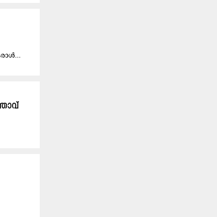
​രാ​ൾ...
്താവ്