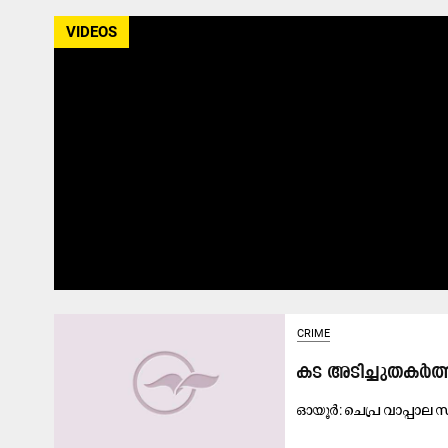
VIDEOS
CRIME
കട അടിച്ചുതകർ
ഓ​യൂ​ർ: ചെ​പ്ര വാ​പ്പാ​ല സ്വ