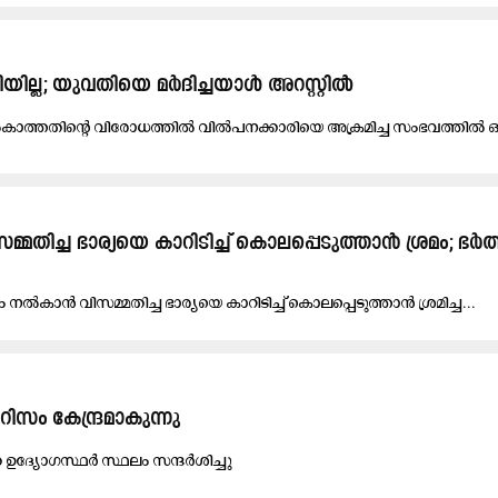
യില്ല; യുവതിയെ മർദിച്ചയാൾ അറസ്റ്റിൽ
​കാ​ത്ത​തി​ന്റെ വി​രോ​ധ​ത്തി​ൽ വി​ൽ​പ​ന​ക്കാ​രി​യെ അ​ക്ര​മി​ച്ച സം​ഭ​വ​ത്തി​ൽ ഒ
ിച്ച ഭാര്യയെ കാറിടിച്ച് കൊലപ്പെടുത്താൻ ശ്രമം; ഭർത
​ൽ​കാ​ൻ വി​സ​മ്മ​തി​ച്ച ഭാ​ര്യ​യെ കാ​റി​ടി​ച്ച് കൊ​ല​പ്പെ​ടു​ത്താ​ൻ ശ്ര​മി​ച്ച...
റിസം കേന്ദ്രമാകുന്നു
ത ഉ​ദ്യോ​ഗ​സ്ഥ​ർ സ്ഥ​ലം സ​ന്ദ​ർ​ശി​ച്ചു