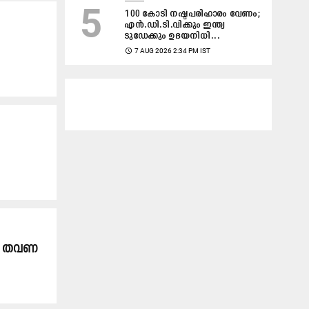
5
100 കോടി നഷ്ടപരിഹാരം വേണം;
എൻ.ഡി.ടി.വിക്കും ഇന്ത്യ
ടുഡേക്കും ഉദയനിധി...
access_time
7 AUG 2026 2:34 PM IST
 10 തവണ