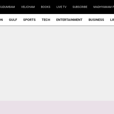
ലോകകപ്പ
KUDUMBAM
VELICHAM
BOOKS
LIVE TV
SUBSCRIBE
MADHYAMAM P
പിടിതരാത
ON
GULF
SPORTS
TECH
ENTERTAINMENT
BUSINESS
LI
ലോക അത്‌ല
യു.പി.ഐ
റോഡ് ഉണ
‘ഇന്ത്യയ