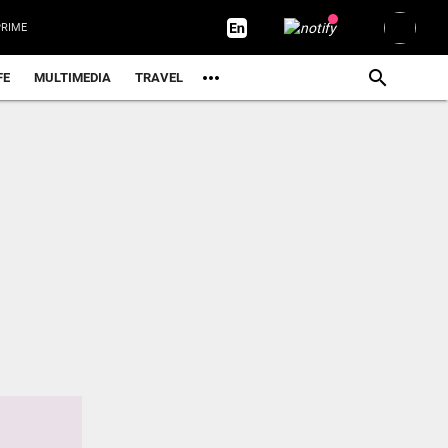
ിനിടെ മെസ്സിയെ ചാവേറാക്രമണത്തിൽ വധിക്കാൻ പദ്ധതിയിട്ടു? പൊലീസ്...
RIME
െ സ്വർണം; വിലയിൽ ഇന്നും കുതിപ്പ്; മാസത്തെ ഏറ്റവും ഉയർന്ന...
FE
MULTIMEDIA
TRAVEL
റ്റിക്‌സ് ചാമ്പ്യൻഷിപ്പ് 400 മീറ്ററിൽ മുഹമ്മദ് അഷ്ഫാഖിന്...
 ഇടപാടുകൾ സൗജന്യമായി തുടരും; ഉപഭോക്താക്കളിൽനിന്ന് ചാർജ്...
ക്കാൻ പെഡസ്റ്റൽ ഫാനുകൾ! ലഖ്‌നോ-കാൺപൂർ എക്സ്പ്രസ് വേ വിവാദത്തിൽ...
ുടെ ആഭ്യന്തര കാര്യം...’; യു.എസ് കോൺഗ്രസ് അംഗത്തിന്...