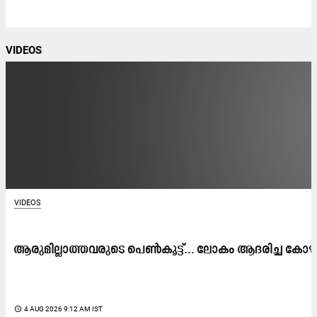
VIDEOS
VIDEOS
ആരുമില്ലാത്തവരുടെ പെൺകൂട്ട്... ലോകം ആദരിച്ച കോഴിക
access_time
4 AUG 2026 9:12 AM IST