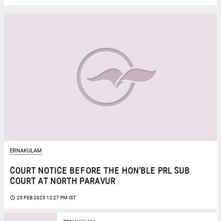
ERNAKULAM
COURT NOTICE BEFORE THE HON'BLE PRL SUB
COURT AT NORTH PARAVUR
access_time
25 FEB 2023 12:27 PM IST