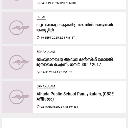
access_time
24 SEPT 2025 12:37 PM IST
CRIME
യുവാക്കളെ ആക്രമിച്ച കേസിൽ രണ്ടുപേർ
അറസ്റ്റിൽ
access_time
16 SEPT 2025 2:58 PM IST
ERNAKULAM
ബഹുമാനപ്പെട്ട ആലുവ മുൻസിഫ് കോടതി
മുമ്പാകെ ഒ.എസ്. നമ്പർ 305 / 2017
access_time
6 AUG 2024 4:23 PM IST
ERNAKULAM
Alhuda Public School Panayikulam, (CBSE
Affliated)
access_time
22 MARCH 2023 4:45 PM IST