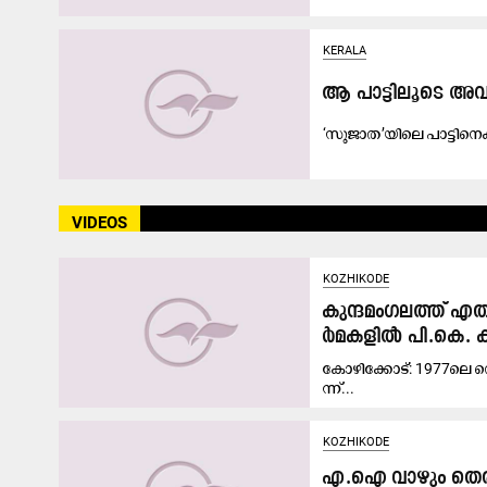
KERALA
ആ പാട്ടിലൂടെ അവ
‘സു​ജാ​ത’​യി​ലെ പാ​ട്ടി​നെ
KERALA
VIDEOS
പ​ശ്ചി​മേ​ഷ്യ​ൻ യു​ദ്ധ
KOZHIKODE
നി​ർ​മാ​ണ മേ​ഖ​ല പ്ര​തി​സ
കു​ന്ദ​മം​ഗ​ല​ത്ത് എ​ത
ർ​മ​ക​ളി​ൽ പി.​കെ. 
കോ​ഴി​ക്കോ​ട്: 1977ലെ ​തെ
ന്ന്...
KOZHIKODE
എ.ഐ വാഴും തെരഞ്ഞ