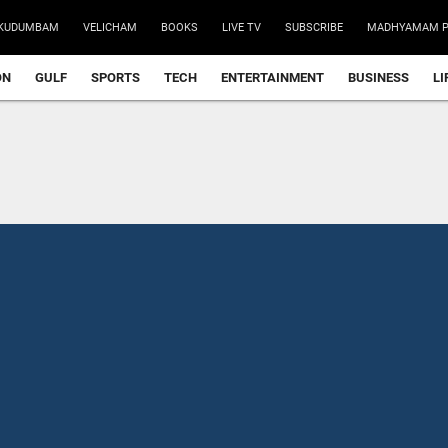
KUDUMBAM
VELICHAM
BOOKS
LIVE TV
SUBSCRIBE
MADHYAMAM P
ON
GULF
SPORTS
TECH
ENTERTAINMENT
BUSINESS
LI