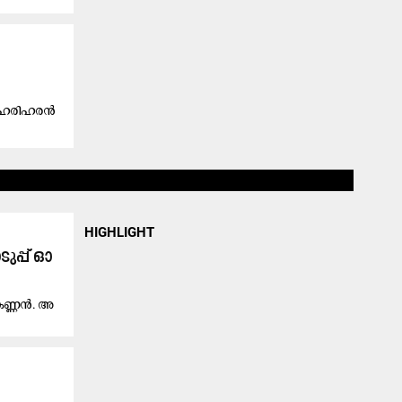
 ഹ​രി​ഹ​ര​ൻ
HIGHLIGHT
ു​പ്പ് ഓ​
ക​ണ്ണ​ൻ. അ​