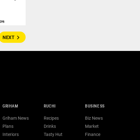
ൂടെ
navigate_next
NEXT
GRIHAM
RUCHI
BUSINESS
Griham News
Recipes
Biz News
Plans
Drinks
Market
Interiors
Tasty Hut
Finance