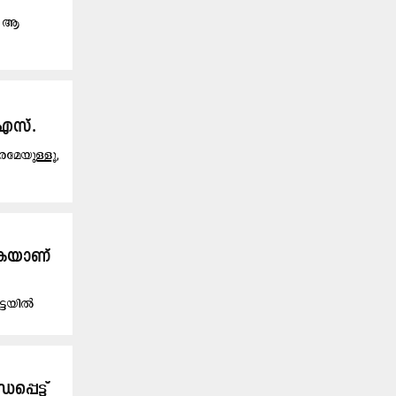
്. ആ
 എസ്.
രമേയുള്ളൂ,
കുകയാണ്
ട്ടയിൽ
്പെട്ട്