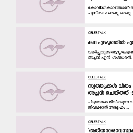
കോവിഡ് കാലത്താണ് അഖി
പുസ്തകം മെല്ലെ മെല്ലെ..
CELEBTALK
കഥ എഴുത്തിൽ എഡിറ്
വളർച്ചയുടെ ആദ്യഘട്ടങ്
അച്ഛൻ എൻ. ശശിധരൻ..
CELEBTALK
സ്വത്തുക്കൾ വീതം
അച്ഛൻ ചെയ്തത് -മ
ചിട്ടയോടെ ജീവിക്കുന്ന 
ജീവിക്കാൻ അദ്ദേഹം...
CELEBTALK
‘അടിയന്തരാവസ്ഥക്