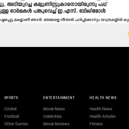
ു. അടിയുറച്ച കമ്യൂണിസ്റ്റുകാരനായിരുന്നു പപ്പ’
്ചുള്ള ഓർമകൾ പങ്കുവെച്ച് ഇ.എസ്. ബിജി​മോൾ
നഷ്ടപ്പെട്ട മകളാണ് ഞാൻ. ഞങ്ങളെ നീന്തൽ പഠിപ്പിക്കാനും യാത്രകളിൽ ക
.
SPORTS
ENTERTAINMENT
HEALTH NEWS
Cricket
Movie News
Health News
Football
Celebrities
Health Articles
Other Games
Movie Reviews
Fitness