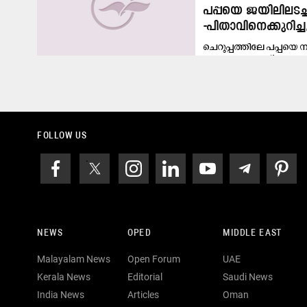
പപ്പയെ ജയിലിലടച്ച
-പിതാവിനെക്കുറിച
ചെറുപ്പത്തിലേ പപ്പയെ 
കൂട്ടാനും പപ്പക്ക് വലിയ..
FOLLOW US
NEWS
OPED
MIDDLE EAST
Malayalam News
Open Forum
UAE
Kerala News
Editorial
Saudi News
India News
Articles
Oman