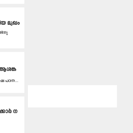
ിയ മുഖം
തിനു
 ആശങ്ക
ാ​ഷ പ​ഠ​ന...
ക്കാ​ർ ന​