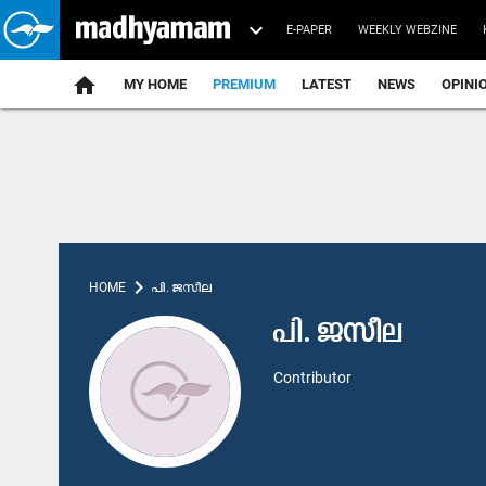
E-PAPER
WEEKLY WEBZINE
home
MY HOME
PREMIUM
LATEST
NEWS
OPINI
chevron_right
HOME
പി. ജസീല
പി. ജസീല
Contributor