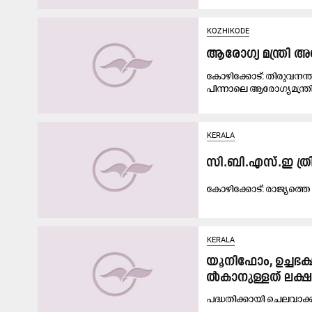
KOZHIKODE
ആരോഗ്യ മന്ത്രി 
കോഴിക്കോട്: തിരുവനന്
പിന്നാലെ ആരോഗ്യമന്ത്രി
KERALA
സി.ബി.എസ്.ഇ ത്ര
കോ​ഴി​ക്കോ​ട്: രാ​ജ്യ​ത്തെ
KERALA
യൂ​നി​ഫോം, ഉ​ച്ച​ഭ​ക
ൽ​കാ​നു​ള്ള​ത് ല​ക്ഷ​
പ​ദ്ധ​തി​ക്കാ​യി ചെ​ല​വാ​ക്