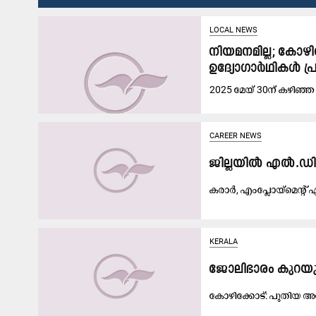
LOCAL NEWS
നിയമനമില്ല; കോഴി
ഉദ്യോഗാർഥികൾ പ
2025 മേയ് 30ന് കഴിഞ്ഞ
CAREER NEWS
ജില്ലയിൽ എൽ.ഡി.
കരാർ, എംപ്ലോയ്മെന്റ് എ
KERALA
ജോലിഭാരം കുറയുമ
കോ​ഴി​​ക്കോ​ട്: പു​തി​യ അ​ധ്