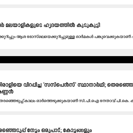
ർ മലയാളികളുടെ ഹൃദയത്തിൽ കൂടുകൂട്ടി
ക്കുറി​ച്ചും ആ​ശ ഭോ​സ്‍ലെ​യെക്കുറി​ച്ചു​മു​ള്ള ഓ​ർ​മ​ക​ൾ പ​ങ്കു​വെ​ക്കു​ക​യാ​ണ്
ം: ടൈ​ൽ​സ്, സാ​നി​റ്റ​റി ഉ​ത്പ​ന്ന​ങ്ങ​ളു​ടെ വി​ല കു​തി​ക്കു​ന്നു
​ന്ധി​യി​ൽ
ി​രാ​ളി​യെ വി​റ​പ്പി​ച്ച 'സ​സ്​​പെ​ൻ​സ്​' സ്ഥാ​നാ​ർ​ഥി; തെ​ര​ഞ്ഞെ​ട
ക​ണ്ണ​ൻ
​ര​ഞ്ഞെ​ടു​പ്പ് കാ​ലം ഓ​ർ​ത്തെ​ടു​ക്കു​ക​യാ​ണ് സി.​പി.​ഐ നേ​താ​വ് പി.​കെ. 
െടുപ്പ് നേട്ടം ഒരുപാട്; കോട്ടങ്ങളും