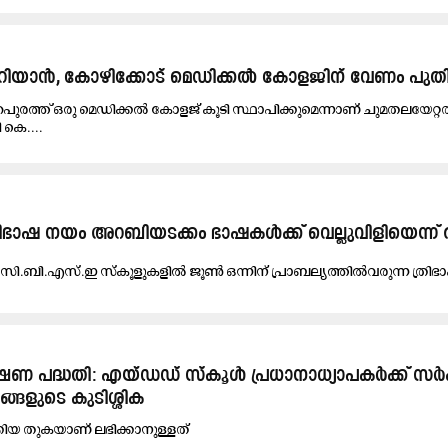
അറിയാൻ, കോഴിക്കോട് മെഡിക്കൽ കോളജിന് വേണം പുത
തപുരത്ത് ഒരു മെഡിക്കൽ കോളജ് കൂടി സ്ഥാപിക്കുമെന്നാണ് ചുമതലയേറ്റ
 കെ....
ിഭാഷ നയം അറബിയടക്കം ഭാഷകൾക്ക് വെല്ലുവിളി​യെന്ന്
 സി.​ബി.​എ​സ്.​ഇ സ്കൂ​ളു​ക​ളി​ൽ ജൂ​ൺ ഒ​ന്നി​ന് പ്രാ​ബ​ല്യ​ത്തി​ൽ​വ​രു​ന്ന ത്രി​ഭ
്ഷ​ണ പ​ദ്ധ​തി: എ​യ്ഡ​ഡ് സ്കൂ​ൾ പ്ര​ധാ​നാ​ധ്യാ​പ​ക​ർ​ക്ക് സ​ർ​
ങ്ങ​ളു​ടെ കു​ടി​ശ്ശി​ക
കി​യ തു​ക​യാ​ണ് ല​ഭി​ക്കാ​നു​ള്ള​ത്