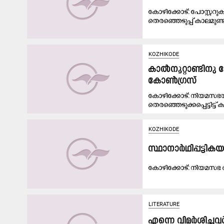
കോഴിക്കോട്: പോസ്റ്ററു
തെരഞ്ഞെടുപ്പ് കാലമുണ്ടാ
KOZHIKODE
കാൽനൂറ്റാണ്ടിനു 
കോൺഗ്രസ്
കോഴിക്കോട്: നിയമസഭയി
തെരഞ്ഞെടുക്കപ്പെട്ടിട്ട് ക
KOZHIKODE
സ്ഥാ​നാ​ർ​ഥി​പ്പ​ട്ടി​ക
കോ​ഴി​ക്കോ​ട്: നി​യ​മ​സ​ഭ തെ
LITERATURE
എന്നെ വിമർശിച്ച