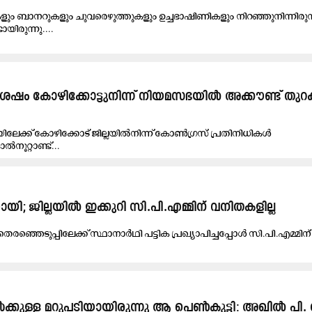
കളും ബാനറുകളും ചുവരെഴുത്തുകളും ഉച്ചഭാഷിണികളും നിറഞ്ഞുനിന്നിരുന
യിരുന്നു....
ശേഷം കോഴിക്കോട്ടുനിന്ന് നിയമസഭയിൽ അക്കൗണ്ട് തുറ
ലേക്ക് കോഴിക്കോട് ജില്ലയിൽനിന്ന് കോൺഗ്രസ് പ്രതിനിധികൾ
ാൽനൂറ്റാണ്ട്...
​യാ​യി; ജി​ല്ല​യി​ൽ ഇ​ക്കു​റി സി.​പി.​എ​മ്മി​ന് വ​നി​ത​ക​ളി​ല്ല
​ര​ഞ്ഞെ​ടു​പ്പി​ലേ​ക്ക് സ്ഥാ​നാ​ർ​ഥി പ​ട്ടി​ക പ്ര​ഖ്യാ​പി​ച്ച​പ്പോ​ൾ സി.​പി.​എ​മ്മി​ന്
വർക്കുള്ള മറുപടിയായിരുന്നു ആ പെൺകുട്ടി: അഖിൽ പ