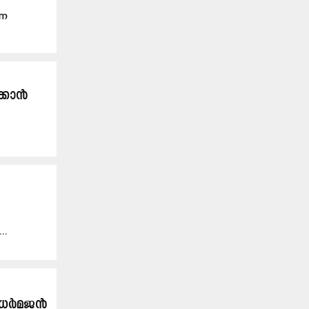
്ന
ക്കാൻ
...
ി. ധർമജൻ