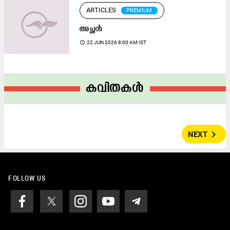
ARTICLES
PREMIUM
അച്ഛൻ
access_time
22 JUN 2026 8:00 AM IST
കവിതകൾ
navigate_next
NEXT
FOLLOW US