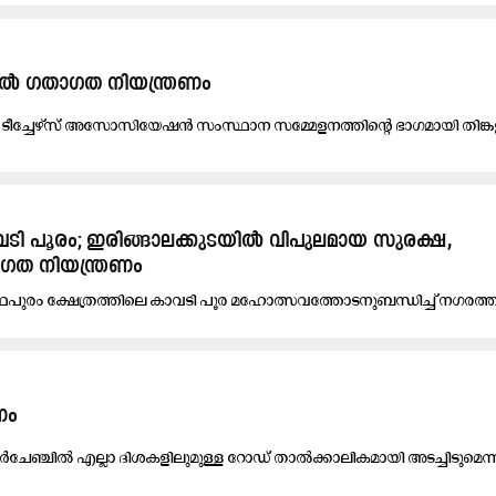
തി​ൽ ഗതാഗത നി​യ​ന്ത്ര​ണം
ീ​ച്ചേ​ഴ്‌​സ് അ​സോ​സി​യേ​ഷ​ൻ സം​സ്ഥാ​ന സ​മ്മേ​ള​ന​ത്തി​ന്റെ ഭാ​ഗ​മാ​യി തി​ങ്ക​
വടി പൂരം; ഇരിങ്ങാലക്കുടയിൽ വിപുലമായ സുരക്ഷ,
ഗത നിയന്ത്രണം
നാ​ഥ​പു​രം ക്ഷേ​ത്ര​ത്തി​ലെ കാ​വ​ടി പൂ​ര മ​ഹോ​ത്സ​വ​ത്തോ​ട​നു​ബ​ന്ധി​ച്ച് ന​ഗ​ര​ത്
​ണം
​ഞ്ചി​ൽ എ​ല്ലാ ദി​ശ​ക​ളി​ലു​മു​ള്ള റോ​ഡ് താ​ൽ​ക്കാ​ലി​ക​മാ​യി അ​ട​ച്ചി​ടു​മെ​ന്ന