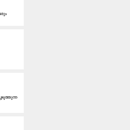
ടരും
ു​ത്തു​ന്ന​