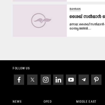
BAHRAIN
ശൈ​ഖ് സ​ൽ​മാ​ൻ ഹൈ
മ​നാ​മ: ശൈ​ഖ് സ​ൽ​മാ​ൻ 
രാ​ന്ത്യ​ത്തി​ൽ...
FOLLOW US
NEWS
OPED
MIDDLE EAST