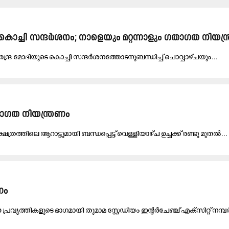
െ കൊ​ച്ചി സ​ന്ദ​ര്‍ശ​നം; നാ​ളെ​യും മ​റ്റ​ന്നാ​ളും ഗ​താ​ഗ​ത നി​യ​ന
രേ​ന്ദ്ര മോ​ദി​യു​ടെ കൊ​ച്ചി സ​ന്ദ​ര്‍ശ​ന​ത്തോ​ട​നു​ബ​ന്ധി​ച്ച് ചൊ​വ്വാ​ഴ്​​ച​യും...
താ​ഗ​ത നി​യ​ന്ത്ര​ണം
ഷേ​ത്ര​ത്തി​ലെ ആ​റാ​ട്ടു​മാ​യി ബ​ന്ധ​പ്പെ​ട്ട് വെ​ള്ളി​യാ​ഴ്ച ഉ​ച്ച​ക്ക് ര​ണ്ടു മു​ത​ല്‍...
​ണം
വൃ​ത്തി​ക​ളു​ടെ ഭാ​ഗ​മാ​യി തു​മാ​മ സ്റ്റേ​ഡി​യം ഇ​ന്റ​ർ​ചേ​ഞ്ച് എ​ക്സി​റ്റ് ന​മ്