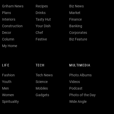
Griham News
Recipes
Biz News
Plans
Drinks
Market
Interiors
Tasty Hut
Finance
Construction
Your Dish
Banking
Decor
Chef
Corporates
Column
Festive
Biz Feature
My Home
LIFE
TECH
MULTIMEDIA
Fashion
Tech News
Photo Albums
Youth
Science
Videos
Men
Mobiles
Podcast
Women
Gadgets
Photo of the Day
Spirituality
Wide Angle