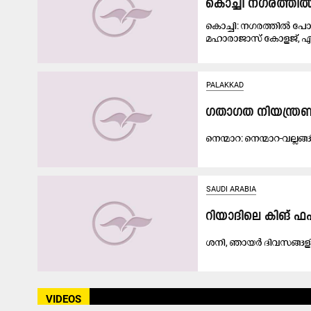
കൊച്ചി നഗരത്തിൽ
കൊച്ചി: നഗരത്തിൽ പ
മഹാരാജാസ് കോളജ്, 
PALAKKAD
ഗ​താ​ഗ​ത നി​യ​ന്ത്ര
നെ​ന്മാ​റ: നെ​ന്മാ​റ-​വ​ല്ല​ങ
SAUDI ARABIA
റി​യാ​ദി​ലെ കി​ങ്​ 
ശ​നി, ഞാ​യ​ർ ദി​വ​സ​ങ്ങ​ളി​
VIDEOS