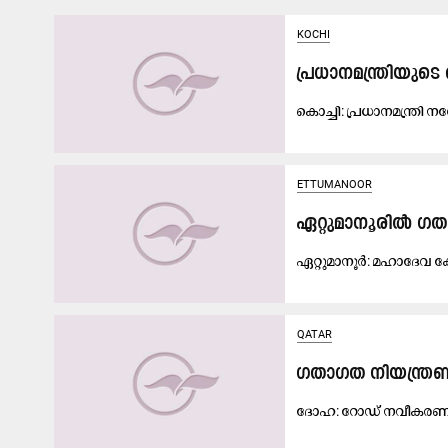
KOCHI
പ്ര​ധാ​ന​മ​ന്ത്രി​യു​ട
കൊ​ച്ചി: പ്ര​ധാ​ന​മ​ന്ത്രി ന​
ETTUMANOOR
ഏ​റ്റു​മാ​നൂ​രി​ൽ ഗ​
ഏ​റ്റു​മാ​നൂ​ര്‍: മ​ഹാ​ദേ​വ ക്
QATAR
ഗ​താ​ഗ​ത നി​യ​ന്ത്ര
ദോ​ഹ: റോ​ഡ് ന​വീ​ക​ര​ണ പ്ര​