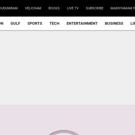
KUDUMBAM
VELICHAM
BOOKS
LIVE TV
SUBSCRIBE
MADHYAMAM P
ON
GULF
SPORTS
TECH
ENTERTAINMENT
BUSINESS
LI