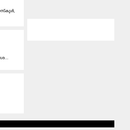
ൈസ്കൂൾ,
സ​ര...