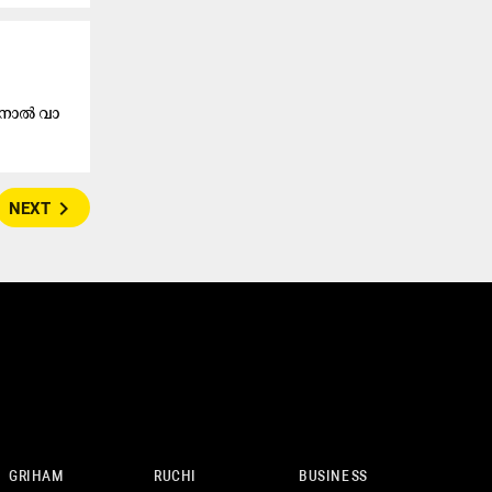
​നാ​ൽ വാ​
navigate_next
NEXT
GRIHAM
RUCHI
BUSINESS