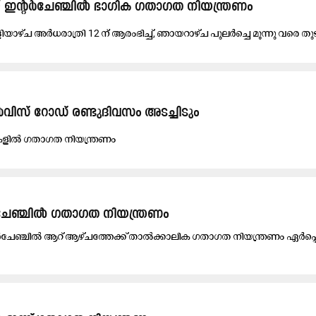
് ഇന്റർചേഞ്ചിൽ ഭാഗിക ഗതാഗത നിയന്ത്രണം
ിയാഴ്ച അർധരാത്രി 12 ന് ആരംഭിച്ച്, ഞായറാഴ്ച പുലർച്ചെ മൂന്നു വരെ തു
് റോഡ് രണ്ടുദിവസം അടച്ചിടും
തികളിൽ ഗതാഗത നിയന്ത്രണം
േ​ഞ്ചി​ൽ ഗ​താ​ഗ​ത നി​യ​ന്ത്ര​ണം
​ഞ്ചി​ൽ ആ​റ് ആ​ഴ്ച​ത്തേ​ക്ക് താ​ൽ​ക്കാ​ലി​ക ഗ​താ​ഗ​ത നി​യ​ന്ത്ര​ണം ഏ​ർ​പ്പെ​ട