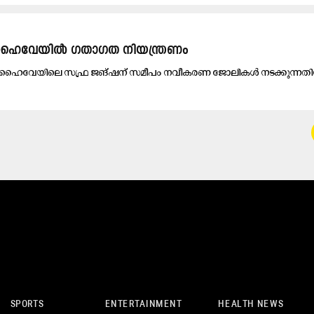
​വേ​യി​ൽ ഗ​താ​ഗ​ത നി​യ​ന്ത്ര​ണം
ഹൈ​വേ​യി​ലെ സ​ഫ്ര ജ​ങ്ഷ​ന് സ​മീ​പം ന​വീ​ക​ര​ണ ജോ​ലി​ക​ൾ ന​ട​ക്കു​ന്ന​തി
SPORTS
ENTERTAINMENT
HEALTH NEWS