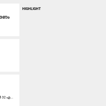
HIGHLIGHT
്ത്ര​ണം
പ​ർ 32 എ...