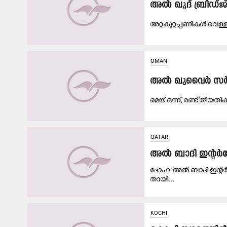
അൽ ഖൂദ് ബ്രിഡ്ജ
അറ്റകുറ്റപ്പണികൾ വെള്ള
OMAN
അൽ ഖുവൈർ സർവിസ
മെയ് ഒന്ന്, രണ്ട് തീയ
QATAR
അ​ൽ ബാ​ദി ഇ​ന്റ​ർ​ച
ദോ​ഹ: അ​ൽ ബാ​ദി ഇ​ന്റ​ർ​ചേ
താ​യി...
KOCHI