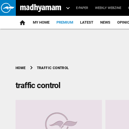
E-PAPER
WEEKLY WEBZINE
home
MY HOME
PREMIUM
LATEST
NEWS
OPINI
chevron_right
TRAFFIC CONTROL
HOME
traffic control