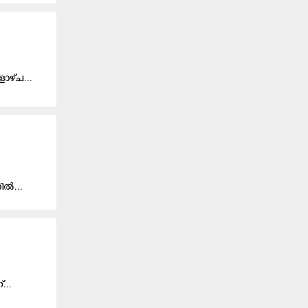
ളാ​ഴ്ച...
തി​ൽ...
്...