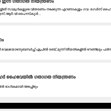
 ഇന്ന് ഗതാഗത നിയന്ത്രണം
ോളിങ് സാമഗ്രികളുടെ വിതരണം നടക്കുന്ന എറണാകുളം ഗവ. ഗേൾസ് ഹ
എസ്.ആർ.വി ഹൈസ്കൂൾ...
​ണം
്ങി വേ​ല​യോ​ട​നു​ബ​ന്ധി​ച്ച് ഏ​പ്രി​ല്‍ ര​ണ്ട്, മൂ​ന്ന് തീ​യ​തി​ക​ളി​ല്‍ ടൗ​ണി​ലും പ​രി​
ഫ​ഹ​ദ് ഹൈ​വേ​യി​ൽ ഗ​താ​ഗ​ത നി​യ​ന്ത്ര​ണം
ൽ ഭാ​ഗി​ക​മാ​യി അ​ട​ച്ചി​ടും