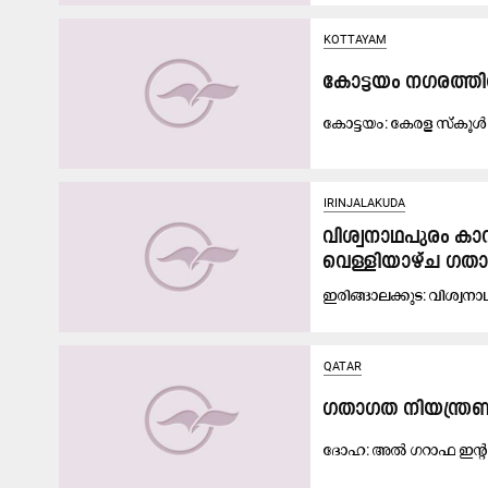
KOTTAYAM
കോ​ട്ട​യം ന​ഗ​ര​ത്
കോ​ട്ട​യം: കേ​ര​ള സ്കൂ​ൾ ട
IRINJALAKUDA
വിശ്വനാഥപുരം കാ
വെള്ളിയാഴ്ച ഗതാ
ഇ​രി​ങ്ങാ​ല​ക്കു​ട: വി​ശ്വ​
QATAR
ഗ​താ​ഗ​ത നി​യ​ന്ത്ര
ദോ​ഹ: അ​ൽ ഗ​റാ​ഫ ഇ​ന്റ​ർ​ചേ