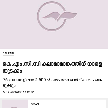
BAHRAIN
കെ.എം.സി.സി കലാമാമാങ്കത്തിന് നാളെ
തുടക്കം
76 ഇ​ന​ങ്ങ​ളി​ലാ​യി 500ൽ ​പ​രം മ​ത്സ​രാ​ർ​ഥി​ക​ൾ പ​ങ്കെ​
ടു​ക്കും
access_time
19 NOV 2025 1:55 PM IST
OMAN