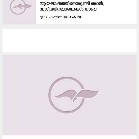
ആഘോഷത്തിനൊരുങ്ങി ഒമാൻ;
ദേശീയദിനചടങ്ങുകൾ നാളെ
access_time
19 NOV 2025 10:54 AM IST