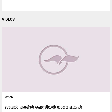
VIDEOS
OMAN
ജബൽ അഖ്ദർ ഫെസ്റ്റിവൽ നാളെ മുതൽ