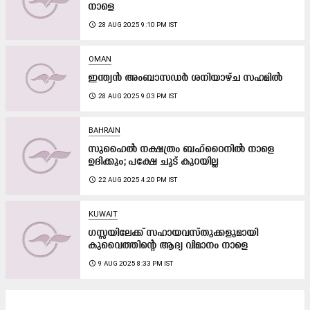
നാളെ
access_time
28 AUG 2025 9:10 PM IST
OMAN
ഇന്ത്യന്‍ അംബാസഡര്‍ ശനിയാഴ്ച സഹമില്‍
access_time
28 AUG 2025 9:03 PM IST
BAHRAIN
സുഹൈൽ നക്ഷത്രം ബഹ്റൈനിൽ നാളെ
ഉദിക്കും; പക്ഷേ ചൂട് കുറയില്ല
access_time
22 AUG 2025 4:20 PM IST
KUWAIT
ഗസ്സയിലേക്ക് സഹായവസ്തുക്കളുമായി
കുവൈത്തിന്റെ ആദ്യ വിമാനം നാളെ
access_time
9 AUG 2025 8:33 PM IST