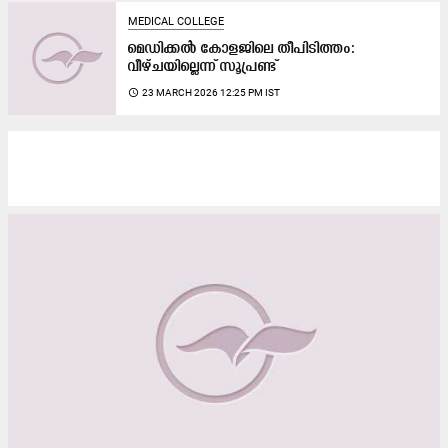
MEDICAL COLLEGE
മെഡിക്കൽ കോളജിലെ തീപിടിത്തം:
വീഴ്ചയില്ലെന്ന് സൂപ്രണ്ട്
access_time
23 MARCH 2026 12:25 PM IST