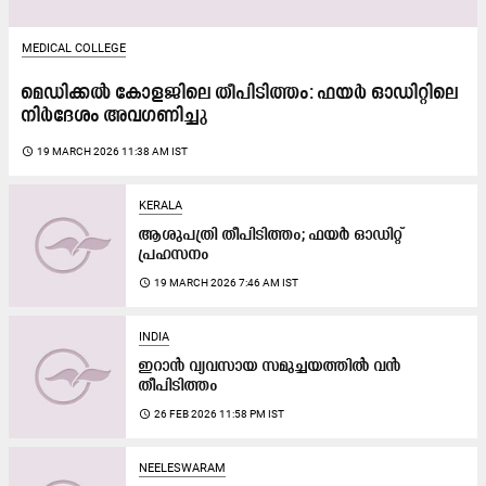
MEDICAL COLLEGE
മെഡിക്കൽ കോളജിലെ തീപിടിത്തം: ഫയര്‍ ഓഡിറ്റിലെ
നിർദേശം അവഗണിച്ചു
access_time
19 MARCH 2026 11:38 AM IST
KERALA
ആശുപത്രി തീപിടിത്തം; ഫയർ ഓഡിറ്റ്
പ്രഹസനം
access_time
19 MARCH 2026 7:46 AM IST
INDIA
ഇറാൻ വ്യവസായ സമുച്ചയത്തിൽ വൻ
തീപിടിത്തം
access_time
26 FEB 2026 11:58 PM IST
NEELESWARAM