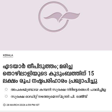
KERALA
എടയാർ തീപിടുത്തം; മരിച്ച
തൊഴിലാളിയുടെ കുടുംബത്തിന് 15
ലക്ഷം രൂപ നഷ്ടപരിഹാരം പ്രഖ്യാപിച്ചു
അപകടമുണ്ടായ കമ്പനി സുരക്ഷ നിർദ്ദേശങ്ങൾ പാലിച്ചില്ല
സുരക്ഷ ഓഡിറ്റ് നടത്തുമെന്ന് മന്ത്രി പി. രാജീവ്
access_time
28 MARCH 2026 4:59 PM IST