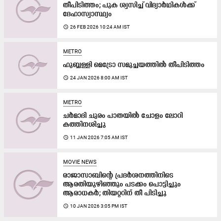
തീപിടിത്തം; പുക ശ്വസിച്ച് വിദ്യാർഥികൾക്ക്
ദേഹാസ്വാസ്ഥ്യം
access_time
26 FEB 2026 10:24 AM IST
METRO
ഹുബ്ബള്ളി മെട്രോ സമുച്ചയത്തിൽ തീപിടിത്തം
access_time
24 JAN 2026 8:00 AM IST
METRO
ചർമാദി ചുരം പാതയിൽ ചോളം ലോറി
കത്തിനശിച്ചു
access_time
11 JAN 2026 7:05 AM IST
MOVIE NEWS
രാജാസാബിന്‍റെ പ്രദർശനത്തിനിടെ
ആരതിയുഴിഞ്ഞും പടക്കം പൊട്ടിച്ചും
ആരാധകർ; തിയറ്ററിന് തീ പിടിച്ചു
access_time
10 JAN 2026 3:05 PM IST