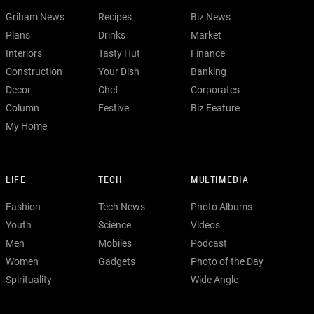
Griham News
Recipes
Biz News
Plans
Drinks
Market
Interiors
Tasty Hut
Finance
Construction
Your Dish
Banking
Decor
Chef
Corporates
Column
Festive
Biz Feature
My Home
LIFE
TECH
MULTIMEDIA
Fashion
Tech News
Photo Albums
Youth
Science
Videos
Men
Mobiles
Podcast
Women
Gadgets
Photo of the Day
Spirituality
Wide Angle