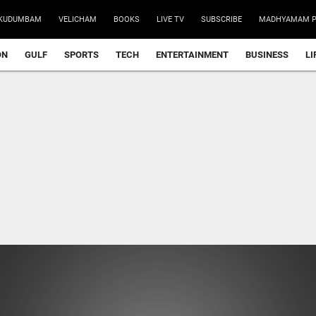
KUDUMBAM
VELICHAM
BOOKS
LIVE TV
SUBSCRIBE
MADHYAMAM P
ON
GULF
SPORTS
TECH
ENTERTAINMENT
BUSINESS
LI