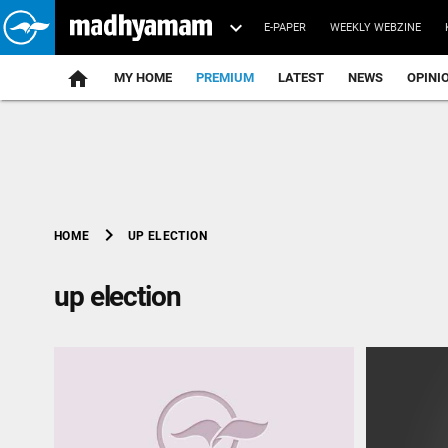
E-PAPER
WEEKLY WEBZINE
home
MY HOME
PREMIUM
LATEST
NEWS
OPINI
chevron_right
UP ELECTION
HOME
up election