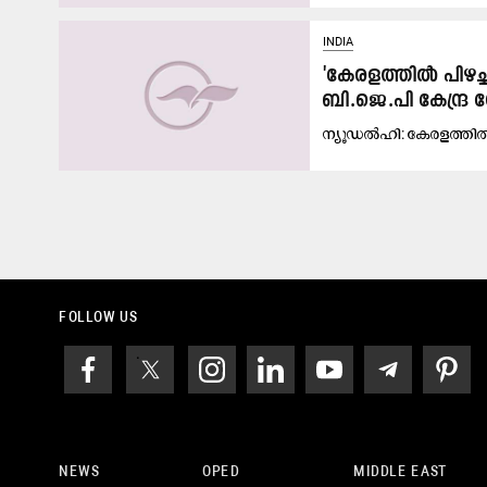
INDIA
'കേരളത്തിൽ പിഴച്ച
ബി.ജെ.പി കേന്ദ്ര
ന്യൂ​ഡ​ൽ​ഹി: കേ​ര​ള​ത്തി​ൽ ക
FOLLOW US
NEWS
OPED
MIDDLE EAST