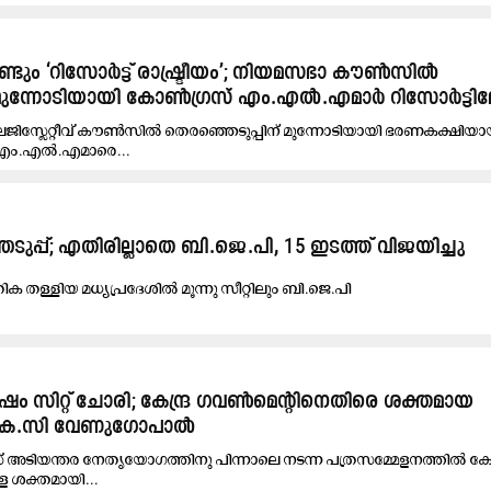
ും ‘റിസോർട്ട് രാഷ്ട്രീയം’; നിയമസഭാ കൗൺസിൽ
 മുന്നോടിയായി കോൺഗ്രസ് എം.എൽ.എമാർ റിസോർട്ടിലേ
ിസ്ലേറ്റീവ് കൗൺസിൽ തെരഞ്ഞെടുപ്പിന് മുന്നോടിയായി ഭരണകക്ഷിയ
 എം.എൽ.എമാരെ...
ുപ്പ്; എതിരില്ലാതെ ബി.ജെ.പി, 15 ഇടത്ത് വിജയിച്ചു
രിക തള്ളിയ മധ്യപ്രദേശിൽ മൂന്നു സീറ്റിലും ബി.ജെ.പി
േഷം സിറ്റ് ചോരി; കേന്ദ്ര ഗവൺമെന്‍റിനെതിരെ ശക്തമായ
 കെ.സി വേണുഗോപാൽ
അടിയന്തര നേതൃയോഗത്തിനു പിന്നാലെ നടന്ന പത്രസമ്മേളനത്തിൽ കേന്
െ ശക്തമായി...