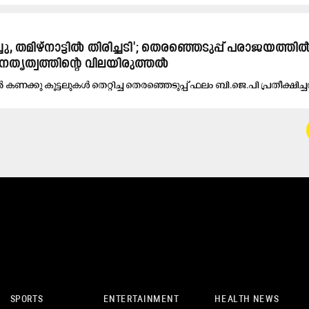
ു, തമിഴ്നാട്ടിൽ തിരിച്ചടി'; തെരഞ്ഞെടുപ്പ് പരാജയത്തി
 നേതൃത്വത്തിന്റെ വിലയിരുത്തൽ
​ണ​ക്കു കൂ​ട്ട​ലു​ക​ൾ തെ​റ്റി​ച്ച തെ​ര​ഞ്ഞെ​ടു​പ്പ് ഫ​ലം ബി.​ജെ.​പി പ്ര​തീ​ക്ഷി​ച്ച​
SPORTS
ENTERTAINMENT
HEALTH NEWS