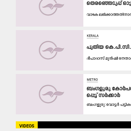
തെരഞ്ഞെടുപ്പ് ഓട
വാടക ലഭിക്കാത്തതിന
KERALA
പുതിയ കെ.പി.സി.സ
ദീ​പാ​ദാ​സ്​ മു​ൻ​ഷി നേ​താ
METRO
ബം​ഗ​ളൂ​രു കോ​ർ​പ​റ
പ്പെട്ട് സർക്കാർ
ബം​ഗ​ളൂ​രു: വോ​ട്ട​ർ പ​ട്ടി
VIDEOS