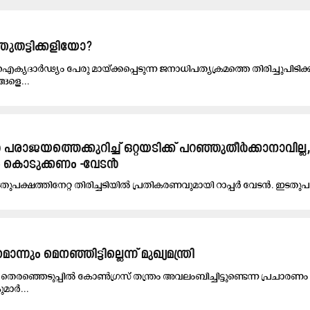
തട്ടിക്കളിയോ?
ദാർഢ്യം പേരു മായ്ക്കപ്പെടുന്ന ജനാധിപത്യക്രമത്തെ തിരിച്ചുപിടിക്
ങളെ...
പരാജയത്തെക്കുറിച്ച് ഒറ്റയടിക്ക് പറഞ്ഞുതീർക്കാനാവില്
ം കൊടുക്കണം -വേടൻ
ുപക്ഷത്തിനേറ്റ തിരിച്ചടിയിൽ പ്രതികരണവുമായി റാപ്പർ വേടൻ. ഇടതുപക
നും മെനഞ്ഞിട്ടില്ലെന്ന് മുഖ്യമന്ത്രി
െരഞ്ഞെടുപ്പിൽ കോൺഗ്രസ് തന്ത്രം അവലംബിച്ചിട്ടുണ്ടെന്ന പ്രചാര
ുമാർ...