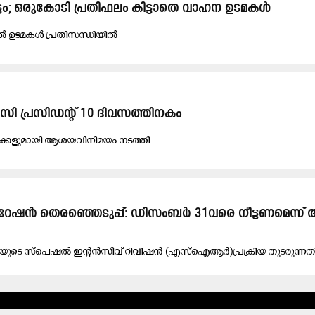
്ടം; ഒരുകോടി പ്രതിഫലം കിട്ടാതെ വാഹന ഉടമകൾ
ാൽ ഉടമകൾ പ്രതിസന്ധിയിൽ
ി പ്രസിഡന്‍റ്​ 10 ദിവസത്തിനകം
​ക്ക​ളു​മാ​യി ആ​ശ​യ​വി​നി​മ​യം ന​ട​ത്തി
േ​ഷ​ൻ തെ​ര​ഞ്ഞെ​ടു​പ്പ്: ഡി​സം​ബ​ർ 31വ​രെ നീ​ട്ട​ണമെന്ന്
​ക​യു​ടെ സ്‌​പെ​ഷ​ൽ ഇ​ന്റ​ൻ​സീ​വ് റി​വി​ഷ​ൻ (എ​സ്‌​ഐ​ആ​ർ)​പ്ര​ക്രി​യ തു​ട​രു​ന്ന​