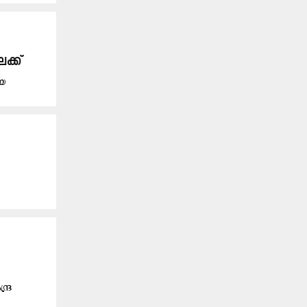
ക്ക്
ായ
ദ്ര