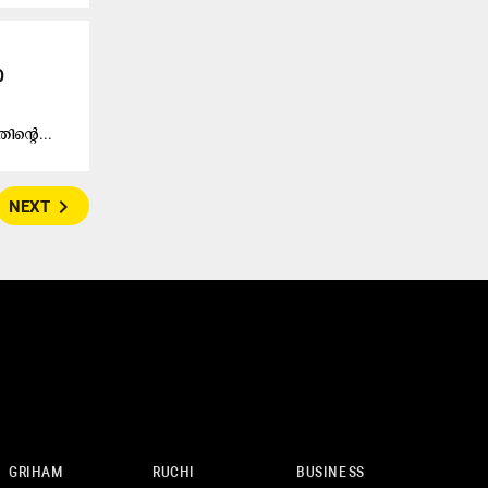
ൽ
തി​ന്റെ...
navigate_next
NEXT
GRIHAM
RUCHI
BUSINESS