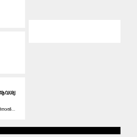
 ആവശ്യ​
തി​നാ​ൽ...