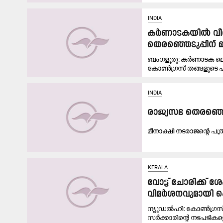
INDIA
കർണാടകയിൽ വീണ്ട
തെരഞ്ഞെടുപ്പിന്
ബംഗളൂരു: കർണാടക ലെജ
കോൺഗ്രസ് തങ്ങളുടെ
INDIA
രാജ്യസഭ തെരഞ്ഞെട
മീനാക്ഷി നടരാജന്റെ പത്
KERALA
വോട്ട് ചോരിക്ക് ശ
വിമർശനവുമായി
ന്യൂഡൽഹി: കോൺഗ്രസ് 
സർക്കാരിന്‍റെ നടപടികള