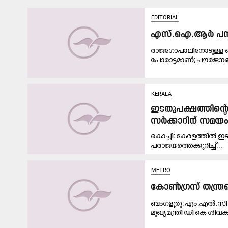
EDITORIAL
എസ്.ഐ.ആർ പന്തു
രാജഗോപാലിനോടുള്ള ഐക്യ
പോരാട്ടമാണ്; പൗരജനങ്
KERALA
ഇടതുപക്ഷത്തിന്റെ 
സർക്കാറിന് സമയ
കൊച്ചി: കേരളത്തിൽ ഇടത
പരാജയത്തെക്കുറിച്ച്...
METRO
കോൺഗ്രസ് തന്ത്രമൊന്
ബംഗളൂരു: എം.എൽ.സി ത
മുഖ്യമന്ത്രി ഡി കെ ശിവക