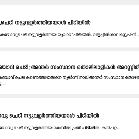
ചെടി നട്ടുവളർത്തിയയാൾ പിടിയിൽ
ക​ഞ്ചാ​വു​ചെ​ടി ന​ട്ടു​വ​ള​ർ​ത്തി​യ യു​വാ​വ് പി​ടി​യി​ൽ. വി​ള​പ്പി​ൽ​ശാ​ല സ്റ്റേ​ഷ​ൻ..
്ചാവ് ചെടി; അന്തർ സംസ്ഥാന തൊഴിലാളികൾ അറസ്റ്റി
ഞ്ചാവ് ചെടി കണ്ടെത്തിയതിനെ തുടർന്ന് നാല്​ അന്തർ സംസ്ഥാന തൊഴ
....
ാവു ചെടി ന​ട്ടു​വ​ള​ർ​ത്തി​യയാൾ പിടിയിൽ
 ക​ഞ്ചാ​വു ചെ​ടി ന​ട്ടു​വ​ള​ർ​ത്തി​യ കേ​സി​ൽ പ്ര​തി പി​ടി​യി​ൽ. ക​ൽ​പ​റ്റ...