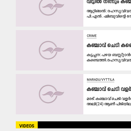
വീട്ടിൽ നിന്നും ക
ആറ്റിങ്ങൽ: രഹസ്യവിവ
പി.എൽ. ഷിബുവിന്റെ നേ
CRIME
കഞ്ചാവ് ചെടി കണ്
കട്ടപ്പന: പഴയ ബസ്സ്റ്
കണ്ടെത്തി.രഹസ്യവിവരത
MARADU/VYTTILA
കഞ്ചാവ് ചെടി വളർ
മരട്: കഞ്ചാവ് ചെടി 
അലി(24) ആണ് പിടിയിലാ
VIDEOS