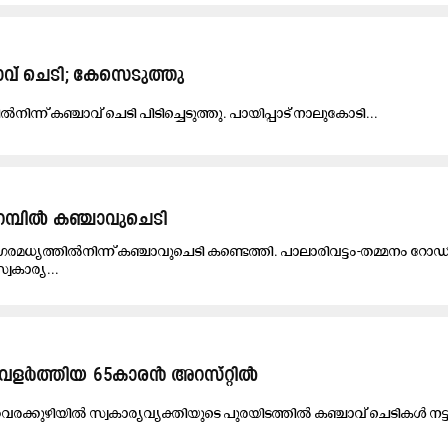
ഞ്ചാവ് ചെടി; കേസെടുത്തു
്പി​ല്‍നി​ന്ന്​ ക​ഞ്ചാ​വ് ചെ​ടി പി​ടി​ച്ചെ​ടു​ത്തു. പാ​യി​പ്പാ​ട് നാ​ലു​കോ​ടി...
റമ്പിൽ കഞ്ചാവുചെടി
ധ്യത്തില്‍നിന്ന് കഞ്ചാവുചെടി കണ്ടെത്തി. പാലാരിവട്ടം-തമ്മനം റോഡി
വകാര്യ...
 വളർത്തിയ 65കാരൻ അറസ്​റ്റില്‍
​വ​ര​ക്കു​ഴി​യി​ല്‍ സ്വ​കാ​ര്യ​വ്യ​ക്തി​യു​ടെ പു​ര​യി​ട​ത്തി​ൽ ക​ഞ്ചാ​വ് ചെ​ടി​ക​ൾ ന​ട്ട്