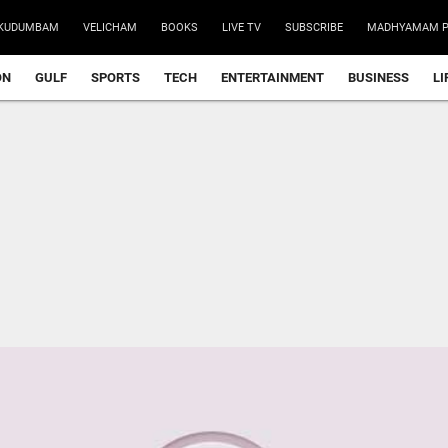
KUDUMBAM
VELICHAM
BOOKS
LIVE TV
SUBSCRIBE
MADHYAMAM P
ON
GULF
SPORTS
TECH
ENTERTAINMENT
BUSINESS
LI