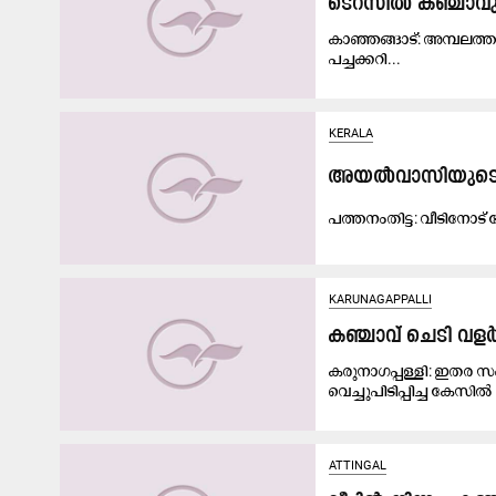
ടെറസിൽ കഞ്ചാവു
കാഞ്ഞങ്ങാട്: അമ്പലത്ത
പച്ചക്കറി...
KERALA
അ​യ​ൽ​വാ​സി​യു​ടെ പ
പ​ത്ത​നം​തി​ട്ട: വീ​ടി​നോ​ട
KARUNAGAPPALLI
കഞ്ചാവ് ചെടി വ
കരുനാഗപ്പള്ളി: ഇതര സ
വെച്ചുപിടിപ്പിച്ച കേസി
ATTINGAL