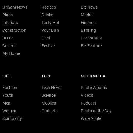
Griham News
Recipes
Biz News
Plans
Drinks
Market
Interiors
Tasty Hut
Finance
Construction
Your Dish
Banking
Decor
Chef
Corporates
Column
Festive
Biz Feature
My Home
LIFE
TECH
MULTIMEDIA
Fashion
Tech News
Photo Albums
Youth
Science
Videos
Men
Mobiles
Podcast
Women
Gadgets
Photo of the Day
Spirituality
Wide Angle