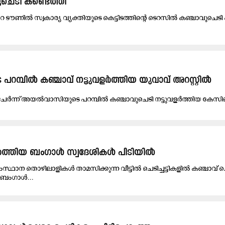
ചെടി കണ്ടെത്തി
റ ടൗണിൽ സ്വകാര്യ വ്യക്തിയുടെ കെട്ടിടത്തിന്റെ ടെറസിൽ കഞ്ചാവുചെടി 
​റ​മ്പി​ൽ ക​ഞ്ചാ​വ് ന​ട്ടു​വ​ള​ർ​ത്തി​യ യുവാവ് അറസ്റ്റിൽ
് ചേ​ർ​ന്ന് അ​യ​ൽ​വാ​സി​യു​ടെ പ​റ​മ്പി​ൽ ക​ഞ്ചാ​വു​ചെ​ടി ന​ട്ടു​വ​ള​ർ​ത്തി​യ കേ​സി​
ളർത്തിയ ബംഗാൾ സ്വദേശികൾ പിടിയിൽ
ംസ്ഥാന തൊഴിലാളികൾ താമസിക്കുന്ന വീട്ടിൽ ചെടിച്ചട്ടികളിൽ കഞ്ചാവ്
ൽ ബംഗാൾ...