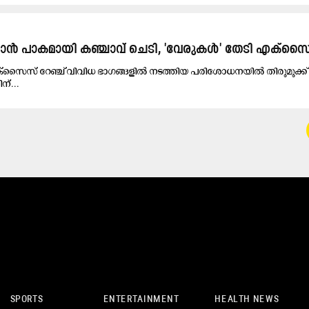
കാൻ പാകമായി കഞ്ചാവ് ചെടി, 'വേരുകൾ' തേടി എക്സ
്‌സൈസ് റേഞ്ച് വിവിധ ഭാഗങ്ങളിൽ നടത്തിയ പരിശോധനയിൽ തിരുമുക്ക്
ന്...
SPORTS
ENTERTAINMENT
HEALTH NEWS