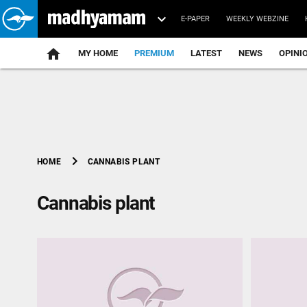
E-PAPER
WEEKLY WEBZINE
home
MY HOME
PREMIUM
LATEST
NEWS
OPINI
chevron_right
CANNABIS PLANT
HOME
Cannabis plant