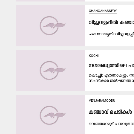
CHANGANASSERY
വീട്ടുവളപ്പില്‍ ക
ച​ങ്ങ​നാ​ശ്ശേ​രി: വീ​ട്ടു​വ​ള​പ
KOCHI
നഗരമധ്യത്തിലെ പ
കൊച്ചി: എറണാകുളം നഗരമ
സംസ്‌കാര ജങ്ഷനില്‍ സ്
VENJARAMOODU
കഞ്ചാവ് ചെടികള്‍
വെ​ഞ്ഞാ​റ​മൂ​ട്: പ​ന​വൂ​ര്‍ ത