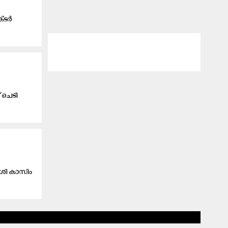
ക്ടർ
് ചെടി
േശി കാസിം