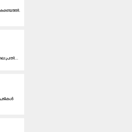
കണ്ടെത്തി.
ലെ പ്ര​തി...
 ചെടികൾ