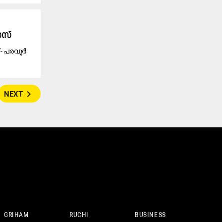
ൈസ്
 - പരവൂർ
navigate_next
NEXT
GRIHAM
RUCHI
BUSINESS