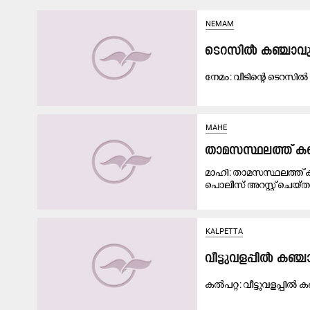
NEMAM
ടെറസിൽ കഞ്ചാവു
നേ​മം: വീ​ടി​ന്‍റെ ടെ​റ​സി​ൽ 
MAHE
താമസസ്ഥലത്ത് കഞ
മാഹി: താമസസ്ഥലത്ത് ക
പൊലീസ് അറസ്റ്റ് ചെയ്തു
KALPETTA
വീട്ടുവളപ്പിൽ കഞ്ച
ക​ൽ​പ​റ്റ: വീ​ട്ടു​വ​ള​പ്പി​ൽ