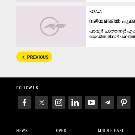
KERALA
വഴിയരികിൽ പൂക്
പരവൂർ: ചാത്തന്നൂർ എക
റോഡിൽ മീനാട്‌ പാലത്തി
navigate_before
PREVIOUS
FOLLOW US
NEWS
OPED
MIDDLE EAST