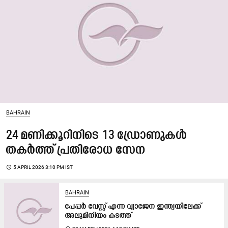
BAHRAIN
24 മണിക്കൂറിനിടെ 13 ഡ്രോണുകൾ
തകർത്ത് പ്രതിരോധ സേന
access_time
5 APRIL 2026 3:10 PM IST
BAHRAIN
പേപ്പർ വേസ്റ്റ് എന്ന വ്യാജേന ഇന്ത്യയിലേക്ക്
അലുമിനിയം കടത്ത്