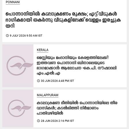
PONNANI
പൊന്നാനിയിൽ കടലാക്രമണം രൂക്ഷം; എ​ട്ട് വീ​ടു​ക​ൾ
ഭാ​ഗി​ക​മാ​യി ത​ക​ർ​ന്നു വീ​ടു​ക​ളി​ലേ​ക്ക് വെള്ളം ഇ​ര​ച്ചു​ക​
യ​റി
access_time
9 JULY 2026 9:50 AM IST
KERALA
മെസ്സിയും മംദാനിയും കേരളത്തിലേക്ക്!
ഇത്തവണ പൊന്നാനി ബിനാലെയുടെ
ഭാഗമാക്കാൻ ആലോചന -കെ.പി. നൗഷാദലി
എം.എൽ.എ
access_time
30 JUN 2026 4:48 PM IST
MALAPPURAM
കടലാക്രമണ ഭീതിയിൽ പൊന്നാനിയിലെ തീര
വാസികൾ; കടൽഭിത്തി നിർമാണം
പാതിവഴിയിൽ
access_time
28 JUN 2026 2:16 PM IST