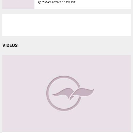
access_time
7 MAY 2026 2:05 PM IST
VIDEOS