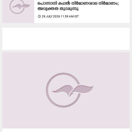
പൊന്നാനി കപ്പൽ നിർമാണശാല നിർമാണം;
അവ്യക്തത തുടരുന്നു
access_time
29 JULY 2026 11:59 AM IST