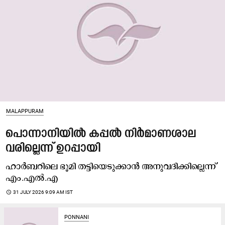
MALAPPURAM
പൊന്നാനിയിൽ കപ്പൽ നിർമാണശാല
വരില്ലെന്ന് ഉറപ്പായി
ഹാർബറിലെ ഭൂമി തട്ടിയെടുക്കാൻ അനുവദിക്കില്ലെന്ന്
എം.എൽ.എ
access_time
31 JULY 2026 9:09 AM IST
PONNANI