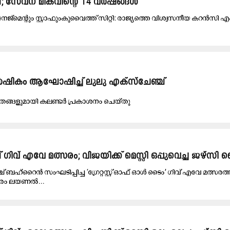
; സേ​വ​ന മി​ക​വി​ന്റെ 14 വ​ർ​ഷ​ങ്ങ​ൾ
മെ​ന്റും സ്റ്റാ​ഫുംകു​വൈ​ത്ത് സി​റ്റി: രാ​ജ്യ​ത്തെ വി​ശ്വ​സ​നീ​യ ക​റ​ൻ​സി 
​ഷി​കം ആ​ഘോ​ഷി​ച്ച് ലു​ലു എ​ക്‌​സ്‌​ചേ​ഞ്ച്
ി​ത്ര​ങ്ങ​ളു​മാ​യി ക​ല​ണ്ട​ർ പ്ര​കാ​ശ​നം ചെ​യ്തു
ഗിവ് എവേ മത്സരം; വിജയിക്ക് മെസ്സി ഒപ്പുവെച്ച ജഴ്സി
് ബഹ്റൈൻ സംഘടിപ്പിച്ച ‘ഗ്രേറ്റസ്റ്റ് ഓഫ് ഓൾ ടൈം’ ഗിവ് എവേ മത്സരത
ാരം ലയണൽ...