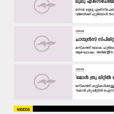
ലുലു എക്സ്ചേഞ്ച് 
മനാമ: ലുലു എക്സ്ചേഞ്ച
വിജയിക്ക് ഫുട്ബാൾ ത
OMAN
ചാമ്പ്യൻസ് സ്പി
മസ്കത്ത്: ലോക ഫുട്ബാ
ആഘോഷം. അർജന്റീന ഫ
OMAN
‘ഒമാൻ ത്രൂ ലിറ്റ
മസ്കത്ത്: കുട്ടികൾക്കു
‘ഒമാൻ ത്രൂ ലിറ്റിൽ ഐസ്’
VIDEOS