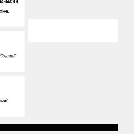
 കൈമാറി
്തിലെ
്ചേഞ്ച്
ഞ്ച്.