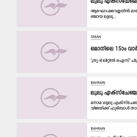
ലു​ലു എ​ക്സ്ചേ​ഞ്ച്
ആ​ഘോ​ഷ​വേ​ള​യി​ൽ മാ​നേ​ജ്
ഞ്ചാ​യ ലു​ലു...
OMAN
ഒ​മാ​നി​ലെ 15ാം വാ​ർ
‘ത്രൂ ​ദി ലി​റ്റി​ൽ ഐ​സ്’ ച
BAHRAIN
ലുലു എക്സ്ചേഞ്ച് 
മനാമ: ലുലു എക്സ്ചേഞ്ച
വിജയിക്ക് ഫുട്ബാൾ ത
BAHRAIN