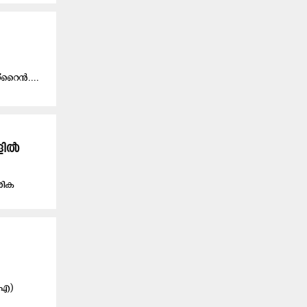
്‌​റൈ​ൻ....
ാളിൽ
ശിക
.എ)