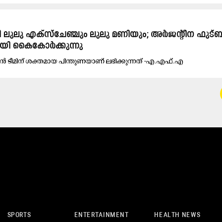
യി ലു​ലു എ​ക്സ്ചേ​ഞ്ചും ലു​ലു മ​ണി​യും; അ​ർ​ജ​ന്റീ​ന ഫു​ട
യി കൈ​കോ​ർ​ക്കു​ന്നു
യ​ൻ ടീ​മി​ന് ശ​ക്ത​മാ​യ പി​ന്തു​ണ​യാ​ണ് ല​ഭി​ക്കു​ന്ന​ത് -എ.​എ​ഫ്‌.​എ
SPORTS
ENTERTAINMENT
HEALTH NEWS