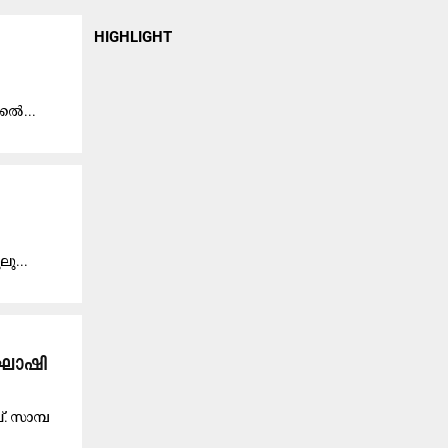
HIGHLIGHT
്ക​ൽ...
​ലു...
​ഘോ​ഷി​
. സാ​മ്പ​