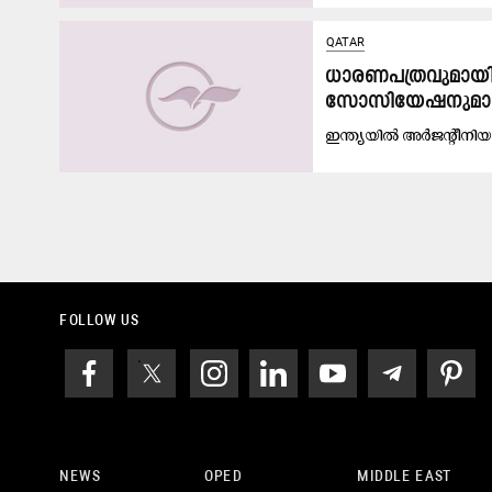
QATAR
ധാ​ര​ണ​പ​ത്ര​വു​മാ​
സോ​സി​യേ​ഷ​നു​മാ​
ഇ​ന്ത്യ​യി​ൽ അ​ർ​ജ​ന്റീ​നി​
FOLLOW US
NEWS
OPED
MIDDLE EAST