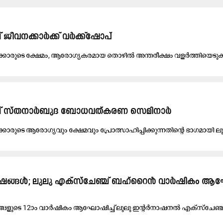
ജീ​വ​ന​ക്കാ​ർ​ക്ക് വ​ർ​ക്ക്ഷോ​പ്
​ക്കാ​രു​ടെ ക്ഷേ​മം, ആ​രോ​ഗ്യ​ക​ര​മാ​യ തൊ​ഴി​ൽ അ​ന്ത​രീ​ക്ഷം വ​ള​ർ​ത്തി​യെ​ടു​ക
ച് സ്ത​നാ​ർ​ബു​ദ ബോ​ധ​വ​ത്ക​ര​ണ സെ​മി​നാ​ർ
ക്കാ​രു​ടെ ആ​രോ​ഗ്യ​വും ക്ഷേ​മ​വും പ്രോ​ത്സാ​ഹി​പ്പി​ക്കു​ന്ന​തി​ന്റെ ഭാ​ഗ​മാ​യി ലു
2 വ​ർ​ഷ​ങ്ങ​ൾ; ലു​ലു എ​ക്സ്ചേ​ഞ്ച് ബ​ഹ്‌​റൈ​ൻ വാ​ർ​ഷി​കം ആ
്ങ​ളു​ടെ 12ാം വാ​ർ​ഷി​കം ആ​ഘോ​ഷി​ച്ച് ലു​ലു ഇ​ന്റ​ർ​നാ​ഷ​ന​ൽ എ​ക്സ്ചേ​ഞ്ച്