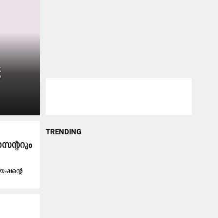
;
TRENDING
സെന്ററും
േഷന്റെ