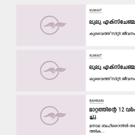
KUWAIT
ലു​ലു എ​ക്സ്ചേ​ഞ്ച് 
കു​വൈ​ത്ത് സി​റ്റി: ജീ​വ​ന
KUWAIT
ലു​ലു എ​ക്സ്ചേ​ഞ്
കു​വൈ​ത്ത് സി​റ്റി: ജീ​വ​ന​
BAHRAIN
മാ​റ്റ​ത്തി​ന്‍റെ 1
ച്ചു
മ​നാ​മ: ബ​ഹ്‌​റൈ​നി​ൽ ത​ങ
ത്തി​ക...