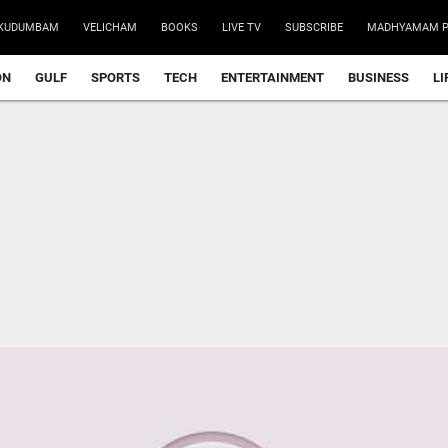
KUDUMBAM
VELICHAM
BOOKS
LIVE TV
SUBSCRIBE
MADHYAMAM P
ON
GULF
SPORTS
TECH
ENTERTAINMENT
BUSINESS
LI