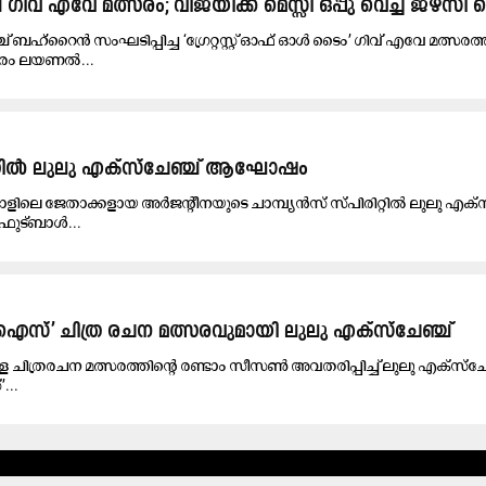
ഗിവ് എവേ മത്സരം; വിജയിക്ക് മെസ്സി ഒപ്പു വെച്ച ജഴ്സി
് ബഹ്റൈൻ സംഘടിപ്പിച്ച ‘ഗ്രേറ്റസ്റ്റ് ഓഫ് ഓൾ ടൈം’ ഗിവ് എവേ മത്സരത
ാരം ലയണൽ...
രിറ്റിൽ ലുലു എക്സ്ചേഞ്ച് ആഘോഷം
ളിലെ ജേതാക്കളായ അർജന്റീനയുടെ ചാമ്പ്യൻസ് സ്പിരിറ്റിൽ ലുലു എക്സ
ുട്ബാൾ...
ിൽ ഐസ്’ ചിത്ര രചന മത്സരവുമായി ലുലു എക്സ്ചേഞ്ച്
ള്ള ചിത്രരചന മത്സരത്തിന്റെ രണ്ടാം സീസൺ അവതരിപ്പിച്ച് ലുലു എക്സ്ചേ
...