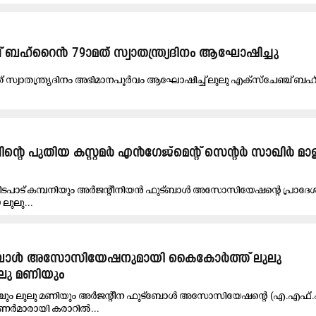
്ച് ബ​ഹ്‌​റൈ​ൻ 79ാമ​ത് സ്വാ​ത​ന്ത്ര്യ​ദി​നം ആ​ഘോ​ഷി​ച്ചു
ത് സ്വാ​ത​ന്ത്ര്യ​ദി​നം അ​ഭി​മാ​ന​പൂ​ർ​വം ആ​ഘോ​ഷി​ച്ച് ലു​ലു എ​ക്‌​സ്‌​ചേ​ഞ്ച് ബ​ഹ
ിന്റെ പുതിയ കസ്റ്റമർ എൻഗേജ്‌മെന്റ് സെന്‍റർ സാഖിർ മ
മിടപാട് കമ്പനിയും അർജന്റീനിയൻ ഫുട്‌ബാൾ അസോസിയേഷന്റെ പ്രാദേ
ലുലു...
്ബോൾ അസോസിയേഷനുമായി കൈകോർത്ത് ലുലു
ുലു മണിയും
േഞ്ചും ലുലു മണിയും അർജന്റീന ഫുട്ബോൾ അസോസിയേഷന്റെ (എ.എഫ്‌
ണർമാരായി കരാറിൽ...