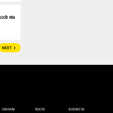
്ബാ​ൾ അ​
navigate_next
NEXT
GRIHAM
RUCHI
BUSINESS