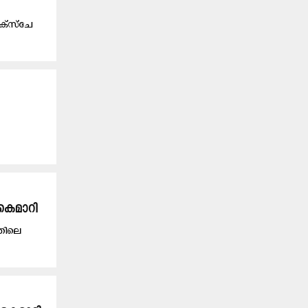
എ​ക്സ്ചേ​
 കൈമാറി
്തിലെ