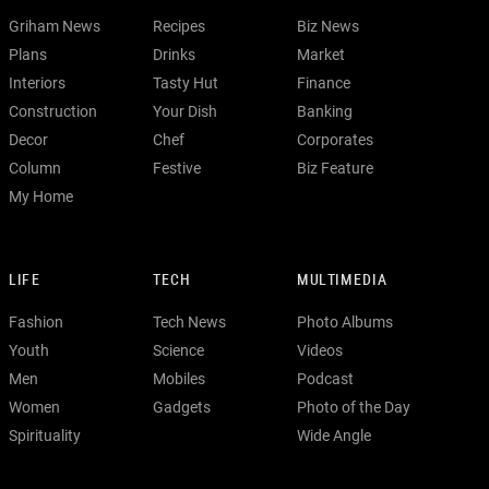
Griham News
Recipes
Biz News
Plans
Drinks
Market
Interiors
Tasty Hut
Finance
Construction
Your Dish
Banking
Decor
Chef
Corporates
Column
Festive
Biz Feature
My Home
LIFE
TECH
MULTIMEDIA
Fashion
Tech News
Photo Albums
Youth
Science
Videos
Men
Mobiles
Podcast
Women
Gadgets
Photo of the Day
Spirituality
Wide Angle