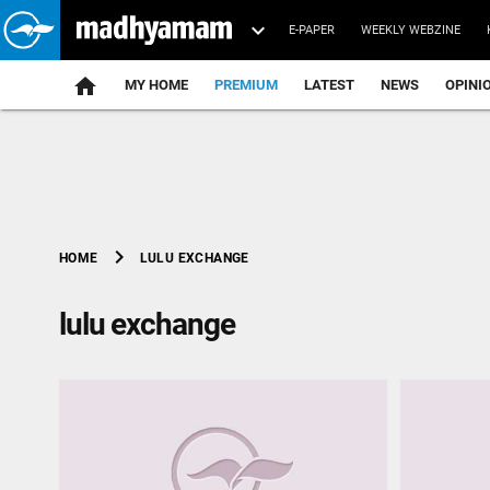
E-PAPER
WEEKLY WEBZINE
home
MY HOME
PREMIUM
LATEST
NEWS
OPINI
chevron_right
LULU EXCHANGE
HOME
lulu exchange