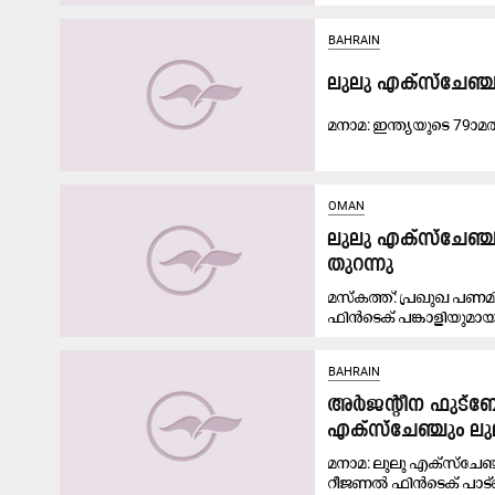
BAHRAIN
ലു​ലു എ​ക്‌​സ്‌​ചേ​ഞ
മ​നാ​മ: ഇ​ന്ത്യ​യു​ടെ 79ാമ​
OMAN
ലുലു എക്‌സ്‌ചേഞ്ച
തുറന്നു
മസ്കത്ത്: പ്രഖുഖ പണ
ഫിൻടെക് പങ്കാളിയുമായ 
BAHRAIN
അർജന്റീന ഫുട
എക്സ്ചേഞ്ചും ല
മനാമ: ലുലു എക്‌സ്‌ച
റീജണൽ ഫിൻടെക് പാട്