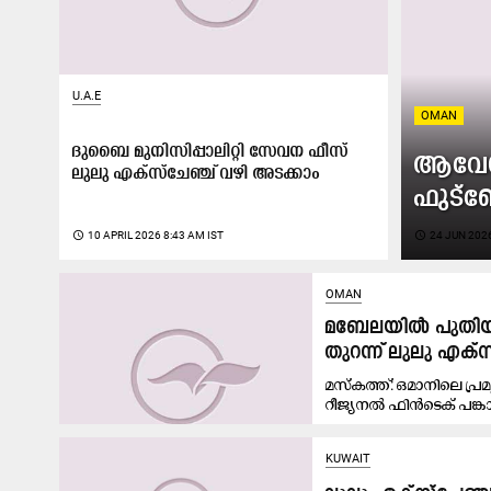
U.A.E
OMAN
ദുബൈ മുനിസിപ്പാലിറ്റി സേവന ഫീസ്​
ആവേശം
ലുലു എക്സ്​ചേഞ്ച്​ വഴി അടക്കാം
ഫുട്‌ബ
access_time
10 APRIL 2026 8:43 AM IST
access_time
24 JUN 2026
OMAN
മബേലയിൽ പുതിയ കസ
തുറന്ന് ലുലു എക്‌സ
മസ്കത്ത്: ഒമാനിലെ 
റീജ്യനൽ ഫിൻടെക് പങ്കാ
KUWAIT