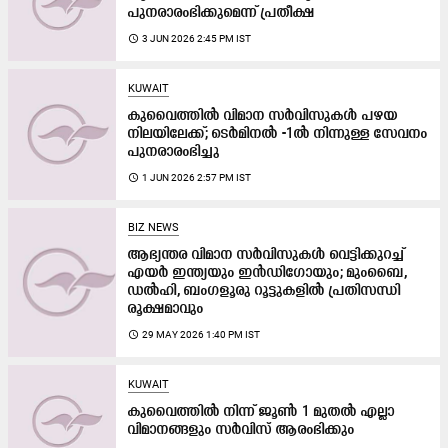
പുനരാരംഭിക്കുമെന്ന് പ്രതീക്ഷ
access_time
3 JUN 2026 2:45 PM IST
KUWAIT
കുവൈത്തിൽ വിമാന സർവിസുകൾ പഴയ
നിലയിലേക്ക്; ടെർമിനൽ -1ൽ നിന്നുള്ള സേവനം
പുനരാരംഭിച്ചു
access_time
1 JUN 2026 2:57 PM IST
BIZ NEWS
ആഭ്യന്തര വിമാന സർവിസുകൾ വെട്ടിക്കുറച്ച്
എയർ ഇന്ത്യയും ഇൻഡിഗോയും; മുംബൈ,
ഡൽഹി, ബംഗളൂരു റൂട്ടുകളിൽ പ്രതിസന്ധി
രൂക്ഷമാവും
access_time
29 MAY 2026 1:40 PM IST
KUWAIT
കുവൈത്തിൽ നിന്ന് ജൂൺ 1 മുതൽ എല്ലാ
വിമാനങ്ങളും സർവിസ് ആരംഭിക്കും