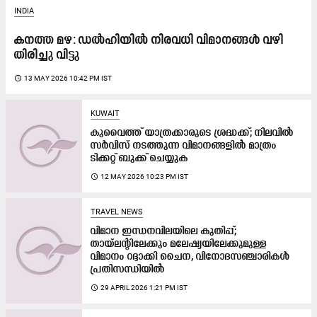
INDIA
കനത്ത മഴ: ഡൽഹിയിൽ നിരവധി വിമാനങ്ങൾ വഴി
തിരിച്ചു വിട്ടു
access_time
13 MAY 2026 10:42 PM IST
KUWAIT
കുവൈത്ത് യാത്രക്കാരുടെ ശ്രദ്ധക്ക്; നിലവിൽ
സർവിസ് നടത്തുന്ന വിമാനങ്ങളിൽ മാത്രം
ടിക്കറ്റ് ബുക്ക് ചെയ്യുക
access_time
12 MAY 2026 10:23 PM IST
TRAVEL NEWS
വിമാന ഇന്ധനവിലയിലെ കുതിപ്പ്;
തായ്‍ലന്റിലേക്കും മലേഷ്യയിലേക്കുമുള്ള
വിമാനം റദ്ദാക്കി ചൈന, വിനോദസഞ്ചാരികൾ
പ്രതിസന്ധിയിൽ
access_time
29 APRIL 2026 1:21 PM IST