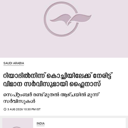
SAUDI ARABIA
റിയാദിൽനിന്ന് കൊച്ചിയിലേക്ക് നേരിട്ട്​
വിമാന സർവിസുമായി ഫ്ലൈനാസ്
സെപ്റ്റംബർ രണ്ട് മുതൽ ആഴ്ചയിൽ മൂന്ന്
സർവിസുകൾ
access_time
3 AUG 2026 10:30 PM IST
INDIA