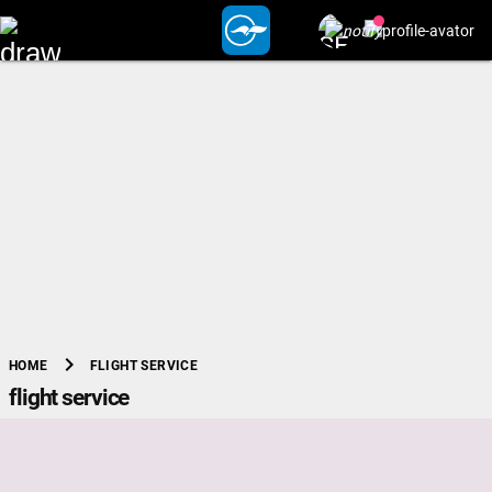
chevron_right
FLIGHT SERVICE
HOME
flight service