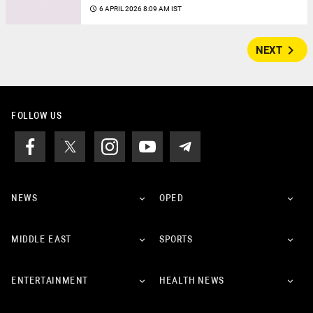
access_time
6 APRIL 2026 8:09 AM IST
navigate_next
NEXT
FOLLOW US
NEWS
OPED
MIDDLE EAST
SPORTS
ENTERTAINMENT
HEALTH NEWS