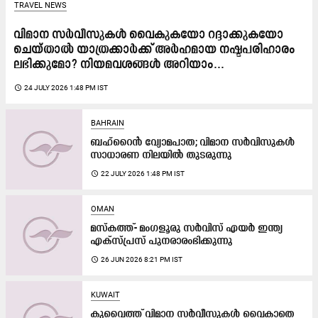
TRAVEL NEWS
വിമാന സർവീസുകൾ വൈകുകയോ റദ്ദാക്കുകയോ
ചെയ്താൽ യാത്രക്കാർക്ക് അർഹമായ നഷ്ടപരിഹാരം
ലഭിക്കുമോ? നിയമവശങ്ങൾ അറിയാം...
access_time
24 JULY 2026 1:48 PM IST
BAHRAIN
ബഹ്റൈൻ വ്യോമപാത; വിമാന സർവിസുകൾ
സാധാരണ നിലയിൽ തുടരുന്നു
access_time
22 JULY 2026 1:48 PM IST
OMAN
മസ്കത്ത്- മംഗളൂരു സർവിസ് എയർ ഇന്ത്യ
എക്സ്പ്രസ് പുനരാരംഭിക്കുന്നു
access_time
26 JUN 2026 8:21 PM IST
KUWAIT
കുവൈത്ത് വിമാന സർവീസുകൾ വൈകാതെ