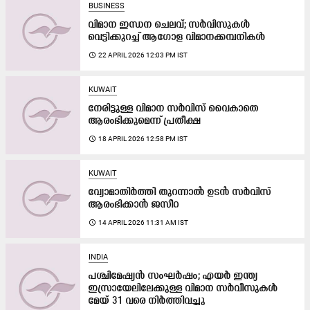
BUSINESS
വിമാന ഇന്ധന ചെലവ്; സർവിസുകൾ
വെട്ടിക്കുറച്ച് ആഗോള വിമാനക്കമ്പനികൾ
access_time
22 APRIL 2026 12:03 PM IST
KUWAIT
നേരിട്ടുള്ള വിമാന സർവിസ് വൈകാതെ
ആരംഭിക്കുമെന്ന് പ്രതീക്ഷ
access_time
18 APRIL 2026 12:58 PM IST
KUWAIT
വ്യോമാതിർത്തി തുറന്നാൽ ഉടൻ സർവിസ്
ആരംഭിക്കാൻ ജസീറ
access_time
14 APRIL 2026 11:31 AM IST
INDIA
പശ്ചിമേഷ്യൻ സംഘർഷം; എയർ ഇന്ത്യ
ഇസ്രായേലിലേക്കുള്ള വിമാന സർവീസുകൾ
മേയ് 31 വരെ നിർത്തിവച്ചു