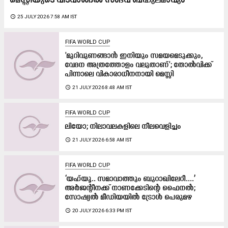
മെസ്സിയുടെ വിടവാങ്ങൽ സംഭവ ബഹുലമാവും
access_time
25 JULY 2026 7:58 AM IST
FIFA WORLD CUP
'മുറിവുണങ്ങാൻ ഇനിയും സമയമെടുക്കും,
വേദന അത്രത്തോളം വലുതാണ്'; തോൽവിക്ക്
പിന്നാലെ വികാരാധീനനായി മെസ്സി
access_time
21 JULY 2026 8:48 AM IST
FIFA WORLD CUP
ലിയോ; നിലാവലകളിലെ നീലവെളിച്ചം
access_time
21 JULY 2026 6:58 AM IST
FIFA WORLD CUP
‘യഹ്‍യൂ.. സമാവാത്തും ബുറാഖിലേറീ....’
അർജന്റീനക്ക് നാണക്കേടിന്റെ ഫൈനൽ;
സോഷ്യൽ മീഡിയയിൽ ട്രോൾ പെരുമഴ
access_time
20 JULY 2026 6:33 PM IST