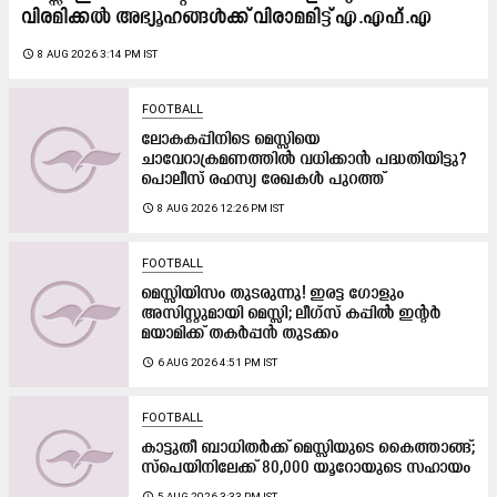
വിരമിക്കൽ അഭ്യൂഹങ്ങൾക്ക് വിരാമമിട്ട് എ.എഫ്.എ
access_time
8 AUG 2026 3:14 PM IST
FOOTBALL
ലോകകപ്പിനിടെ മെസ്സിയെ
ചാവേറാക്രമണത്തിൽ വധിക്കാൻ പദ്ധതിയിട്ടു?
പൊലീസ് രഹസ്യ രേഖകൾ പുറത്ത്
access_time
8 AUG 2026 12:26 PM IST
FOOTBALL
മെസ്സിയിസം തുടരുന്നു! ഇരട്ട ഗോളും
അസിസ്റ്റുമായി മെസ്സി; ലീഗ്സ് കപ്പിൽ ഇന്റർ
മയാമിക്ക് തകർപ്പൻ തുടക്കം
access_time
6 AUG 2026 4:51 PM IST
FOOTBALL
കാട്ടുതീ ബാധിതർക്ക് മെസ്സിയുടെ കൈത്താങ്ങ്;
സ്പെയിനിലേക്ക് 80,000 യൂറോയുടെ സഹായം
access_time
5 AUG 2026 3:33 PM IST