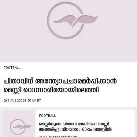
FOOTBALL
പിതാവിന് അന്ത്യോപചാരമർപ്പിക്കാൻ
മെസ്സി റൊസാരിയോയിലെത്തി
access_time
9 AUG 2026 8:50 AM IST
FOOTBALL
മെസ്സിയുടെ പിതാവ് ജോർഹെ മെസ്സി
അന്തരിച്ചു; വിയോഗം 68-ാം വയസ്സിൽ