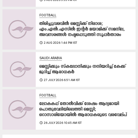
FOOTBALL
തിരിച്ചുവരവിൽ മെസ്സിക്ക് നിരാശ;
എം.എൽ.എസിൽ ഇന്‍റർ മയാമിക്ക് സമനില,
അവസരങ്ങൾ നഷ്ടപ്പെടുത്തി സൂപ്പർതാരം
access_time
2 AUG 2026 1:44 PM IST
SAUDI ARABIA
മെസ്സിക്കും സ്കലോനിക്കും നന്ദിയറിച്ച് കേക്ക്
മുറിച്ച് ആരാധകർ
access_time
27 JULY 2026 6:51 AM IST
FOOTBALL
ലോകകപ്പ് തോൽവിക്ക് ശേഷം ആദ്യമായി
പൊതുവേദിയിലെത്തി മെസ്സി;
റൊസാരിയോയിൽ ആരാധകരുടെ വരവേല്പ്
access_time
26 JULY 2026 10:45 AM IST