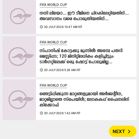
FIFA WORLD CUP
നന്ദി ലിയോ... ഈ ടീമിനെ ചിറകിലേറ്റിയതിന്...
അവസാനം വരെ പൊരുതിയതിന്...
access_time
20 JULY 2026 10:47 AM IST
FIFA WORLD CUP
സ്പാനിഷ് കോട്ടക്കു മുന്നിൽ അമ്പേ പതറി
മെസ്സിപ്പട; 120 മിനിറ്റിലധികം കളിച്ചിട്ടും
ടാർഗറ്റിലേക്ക് ഒരു ഷോട്ട് പോലുമില്ല...
access_time
20 JULY 2026 5:28 AM IST
FIFA WORLD CUP
ഞെട്ടിപ്പിക്കുന്ന മാറ്റങ്ങളുമായി അർജന്‍റീന,
മാറ്റമില്ലാതെ സ്പെയിൻ; ലോകകപ്പ് ഫൈനലിന്
കിക്കോഫ്
access_time
20 JULY 2026 1:42 AM IST
navigate_next
NEXT