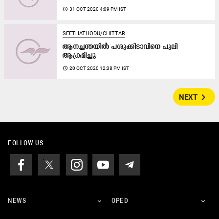
access_time
31 OCT 2020 4:09 PM IST
SEETHATHODU/CHITTAR
ആനച്ചന്തയിൽ പശുക്കിടാവിനെ പുലി
ആക്രമിച്ചു
access_time
20 OCT 2020 12:38 PM IST
navigate_next
NEXT
FOLLOW US
NEWS
OPED