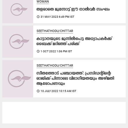
WOMAN
തളരാതെ മുന്നോട്ട്​ ഈ നാൽവർ സംഘം
access_time
31 MAY 2023 6:49 PM IST
SEETHATHODU/CHITTAR
കാട്ടാനയുടെ മുന്നിൽപെട്ട അധ്യാപകര്‍ക്ക്
ബൈക്ക്​ മറിഞ്ഞ്​ പരിക്ക്
access_time
1 OCT 2022 1:06 PM IST
SEETHATHODU/CHITTAR
സീതത്തോട് പഞ്ചായത്ത്: പ്രസിഡന്റിന്റെ
രാജിക്ക് പിന്നാലെ വിഭാഗീയതയും അഴിമതി
ആരോപണവും
access_time
10 JULY 2022 10:15 AM IST