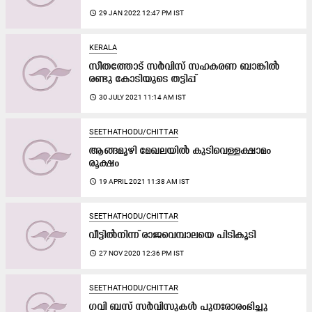
access_time
29 JAN 2022 12:47 PM IST
KERALA
സീതത്തോട് സര്‍വിസ് സഹകരണ ബാങ്കിൽ
രണ്ടു കോടിയുടെ തട്ടിപ്പ്
access_time
30 JULY 2021 11:14 AM IST
SEETHATHODU/CHITTAR
ആങ്ങമൂഴി മേഖലയിൽ കുടിവെള്ളക്ഷാമം
രൂക്ഷം
access_time
19 APRIL 2021 11:38 AM IST
SEETHATHODU/CHITTAR
വീട്ടില്‍നിന്ന് രാജവെമ്പാലയെ പിടികൂടി
access_time
27 NOV 2020 12:36 PM IST
SEETHATHODU/CHITTAR
ഗവി ബസ്​ സർവിസുകൾ പുനഃരാരംഭിച്ചു