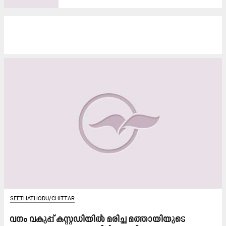
SEETHATHODU/CHITTAR
വനം വകുപ്പ് കസ്റ്റഡിയിൽ മരിച്ച മത്തായിയുടെ