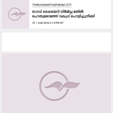
THIRUVANANTHAPURAM CITY
റോഡ് കൈയേറി നിർമിച്ച മതിൽ
പൊതുമരാമത്ത് വകുപ്പ് പൊളിച്ചുനീക്കി
access_time
1 AUG 2026 2:15 PM IST