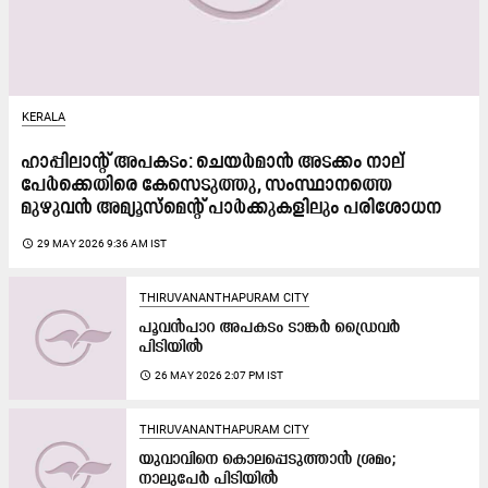
KERALA
ഹാപ്പിലാന്‍റ് അപകടം: ചെയർമാന്‍ അടക്കം നാല്
പേർക്കെതിരെ കേസെടുത്തു, സംസ്ഥാനത്തെ
മുഴുവന്‍ അമ്യൂസ്മെന്‍റ് പാർക്കുകളിലും പരിശോധന
access_time
29 MAY 2026 9:36 AM IST
THIRUVANANTHAPURAM CITY
പൂവൻപാറ അപകടം ടാങ്കർ ഡ്രൈവർ
പിടിയിൽ
access_time
26 MAY 2026 2:07 PM IST
THIRUVANANTHAPURAM CITY
യുവാവിനെ കൊലപ്പെടുത്താന്‍ ശ്രമം;
നാലുപേര്‍ പിടിയിൽ