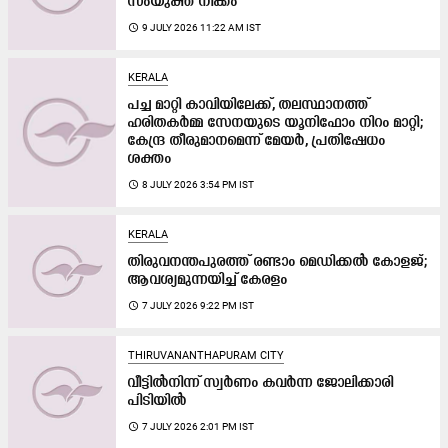
സംയുക്ത നീക്കം
access_time
9 JULY 2026 11:22 AM IST
KERALA
പച്ച മാറ്റി കാവിയിലേക്ക്, തലസ്ഥാനത്ത്
ഹരിതകർമ്മ സേനയുടെ യൂനിഫോം നിറം മാറ്റി;
കേന്ദ്ര തീരുമാനമെന്ന് മേയർ, പ്രതിഷേധം
ശക്തം
access_time
8 JULY 2026 3:54 PM IST
KERALA
തിരുവനന്തപുരത്ത് രണ്ടാം മെഡിക്കൽ കോളജ്;
ആവശ്യമുന്നയിച്ച് കേരളം
access_time
7 JULY 2026 9:22 PM IST
THIRUVANANTHAPURAM CITY
വീട്ടിൽനിന്ന് സ്വർണം കവര്‍ന്ന ജോലിക്കാരി
പിടിയില്‍
access_time
7 JULY 2026 2:01 PM IST