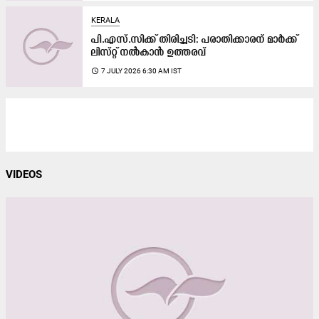
KERALA
പി.എസ്​.സിക്ക് തിരിച്ചടി: പ​രാ​തി​ക്കാ​ര​ന് മാർക്ക്​
ലിസ്​റ്റ്​ നൽകാൻ ഉത്തരവ്
access_time
7 JULY 2026 6:30 AM IST
VIDEOS