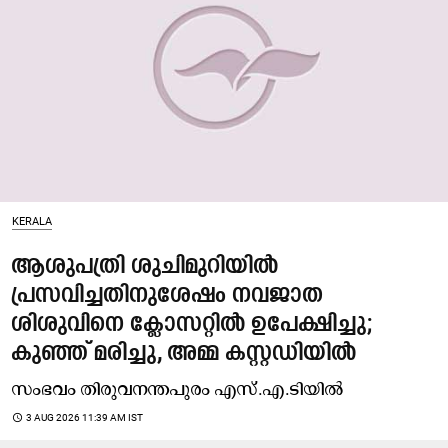
KERALA
ആശുപ​ത്രി ശുചിമുറിയിൽ
പ്രസവിച്ചതിനുശേഷം നവജാത
ശിശുവിനെ ക്ലോസറ്റിൽ ഉപേക്ഷിച്ചു;
കുഞ്ഞ് മരിച്ചു, അമ്മ കസ്റ്റഡിയിൽ
സംഭവം തിരുവനന്തപുരം എസ്.എ.ടിയിൽ
access_time
3 AUG 2026 11:39 AM IST