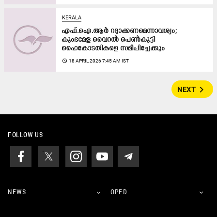
KERALA
എഫ്​.ഐ.ആർ റദ്ദാക്കണമെന്നാവശ്യം;
കുംഭമേള വൈറൽ പെൺകുട്ടി
ഹൈകോടതികളെ സമീപിച്ചേക്കും
access_time
18 APRIL 2026 7:45 AM IST
navigate_next
NEXT
FOLLOW US
NEWS
OPED