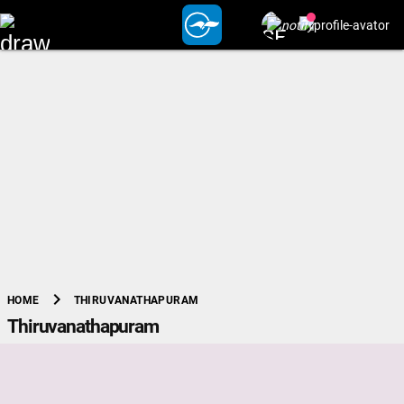
chevron_right
THIRUVANATHAPURAM
HOME
Thiruvanathapuram