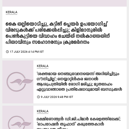
KERALA
കൈ തല്ലിയൊടിച്ചു, കട്ടിങ് പ്ലെയർ ഉപയോഗിച്ച്
വിരലുകൾക്ക് പരിക്കേൽപ്പിച്ചു; കിളിമാനൂരിൽ
പെൺകുട്ടിയെ വിവാഹം ചെയ്ത് നൽകാത്തതിന്
പിതാവിനും സഹോദരനും ക്രൂരമർദനം
access_time
17 JULY 2026 4:14 PM IST
KERALA
'ശക്തമായ നെഞ്ചുവേദനയെന്ന് അറിയിച്ചിട്ടും
ഗൗനിച്ചില്ല'; നെയ്യാറ്റിൻകര ജനറൽ
ആശുപത്രിയിൽ രോഗി മരിച്ചു; മൃതദേഹം
ഏറ്റുവാങ്ങാതെ പ്രതിഷേധവുമായി ബന്ധുക്കൾ
access_time
9 JULY 2026 9:48 PM IST
KERALA
ദക്ഷിണേന്ത്യൻ ഡി.ജി.പിമാർ കേരളത്തിലേക്ക്;
‘ഓപറേഷൻ തൂഫാന്’ കരുത്തേകാൻ