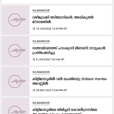
KILIMANOOR
വഴിമുടക്കി തടിലോറികൾ; അധികൃതർ
മൗനത്തിൽ
access_time
18 JAN 2026 12:33 PM IST
KILIMANOOR
നന്തായ്‌വനത്ത് പാറക്വാറി ഭീണണി; നാട്ടുകാർ
പ്രതിഷേധിച്ചു
access_time
8 JAN 2026 7:33 AM IST
KILIMANOOR
കിളിമാനൂരിൽ വൻ ലഹരിവേട്ട; നാലംഗ സംഘം
അറസ്റ്റിൽ
access_time
28 DEC 2025 12:04 PM IST
KILIMANOOR
കിളിമാനൂരിലെ തിരിച്ചടി കോൺഗ്രസിലെ