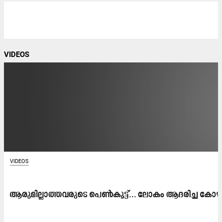
VIDEOS
VIDEOS
ആരുമില്ലാത്തവരുടെ പെൺകൂട്ട്... ലോകം ആദരിച്ച കോഴിക