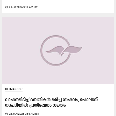
access_time
4 AUG 2026 9:12 AM IST
KILIMANOOR
വാഹനമിടിച്ച് ദമ്പതികൾ മരിച്ച സംഭവം; പൊലീസ്
നടപടിയിൽ പ്രതിഷേധം ശക്തം
access_time
22 JAN 2026 9:56 AM IST