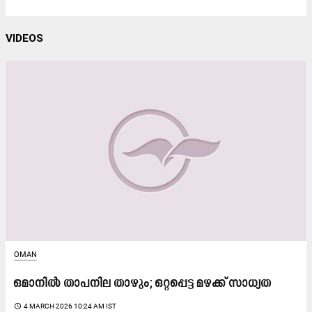
VIDEOS
OMAN
ഒമാനിൽ താപനില താഴും; ഒറ്റപ്പെട്ട മഴക്ക് സാധ്യത
access_time
4 MARCH 2026 10:24 AM IST