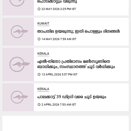
പൊടിക്കാറ്റും വരുന്നു
access_time
22 MAY 2026 2:25 PM IST
KUWAIT
താപനില ഉയരുന്നു; ഇനി പൊള്ളും ദിനങ്ങൾ
access_time
14 MAY 2026 7:59 AM IST
KERALA
എൽ-നിനോ പ്രതിഭാസം മൺസൂണിനെ
ബാധിക്കും, സംസ്ഥാനത്ത് ചൂട് വർധിക്കും
access_time
13 APRIL 2026 5:57 PM IST
KERALA
പാലക്കാട്ട്​ 39 ഡിഗ്രി വരെ ചൂട്​ ഉയരും
access_time
2 APRIL 2026 7:53 AM IST