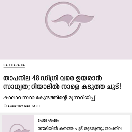
SAUDI ARABIA
താപനില 48 ഡിഗ്രി വരെ ഉയരാൻ
സാധ്യത; റിയാദിൽ നാളെ കടുത്ത ചൂട്!
കാലാവസ്ഥാ കേന്ദ്രത്തിന്റെ മുന്നറിയിപ്പ്
access_time
4 AUG 2026 5:43 PM IST
SAUDI ARABIA
സൗ​ദി​യി​ൽ ക​ന​ത്ത ചൂ​ട് തു​ട​രു​ന്നു; താപനില