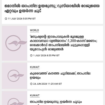
ഒമാനിൽ താപനില ഉയരുന്നു; റുസ്താഖിൽ രാജ്യത്തെ
ഏറ്റവും ഉയർന്ന ചൂട്
access_time
11 JULY 2026 5:05 PM IST
WORLD
'മനുഷ്യന്റെ ഇടപെടലുകൾ മൂലമുള്ള
കാലാവസ്ഥാ വ്യതിയാനം':1,300-കടന്ന് മരണം;
റെക്കോർഡ് താപനിലയിൽ ചുട്ടുപ്പൊള്ളി
യൂറോപ്യൻ രാജ്യങ്ങൾ
access_time
1 JULY 2026 8:55 PM IST
KUWAIT
കുവൈത്ത് കനത്ത ചൂടിലേക്ക്, താപനില
ഉയരും
access_time
24 JUN 2026 11:25 AM IST
KUWAIT
താപനില ഉയരുന്നു; ഉയർന്ന ചൂടും