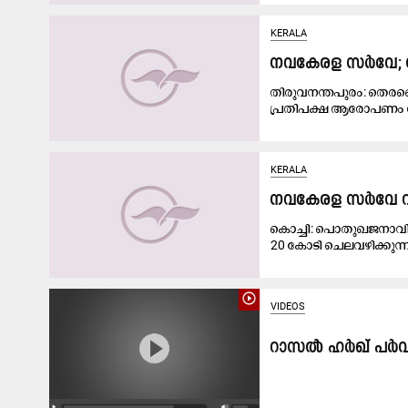
KERALA
നവകേരള സർവേ; സർ
തിരുവനന്തപുരം: തെരഞ്ഞ
പ്രതിപക്ഷ ആരോപണം 
KERALA
നവകേരള സർവേ റദ്
കൊച്ചി: പൊതുഖജനാവില
20 കോടി ചെലവഴിക്കുന്
play_circle_outline
VIDEOS
റാ​സ​ൽ ഹ​ർ​ഖ് പ​ർ​വ