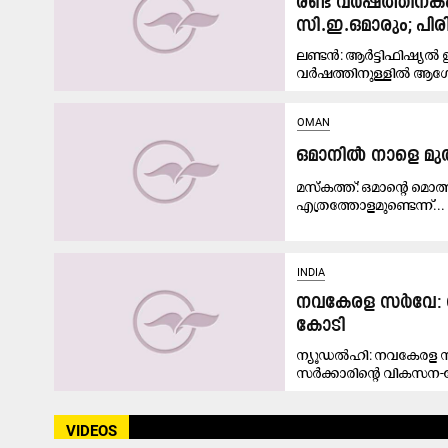
രണ്ട് വർഷത്തിനക
സി.ഇ.ഒമാരും; പിര
ലണ്ടൻ: ആർട്ടിഫിഷ്യൽ 
വർഷത്തിനുള്ളിൽ ആഗ
OMAN
ഒമാനിൽ നാളെ മു
മസ്‌കത്ത്: ഒമാന്റെ മൊ
എത്രത്തോളമുണ്ടെന്ന്...
INDIA
നവകേരള സർവേ: സ
കോടി
ന്യൂഡൽഹി: നവകേരള സർ
സർക്കാരിന്റെ വികസന-ക
VIDEOS