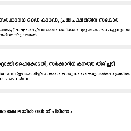
ക്കാറിന് റെഡ് കാർഡ്, പ്രതിപക്ഷത്തിന് സ്കോർ
െടുപ്പ് ലക്ഷ്യംവെച്ച് സർക്കാർ സംവിധാനം ദുരുപയോഗം ചെയ്യുന്നുവെന്
അടിവരയിടുകയാണ്...
ദാക്കി ഹൈകോടതി; സർക്കാറിന് കനത്ത തിരിച്ചടി
െ ഫണ്ട് ഉപയോഗിച്ച് സർക്കാർ നടത്തുന്ന നവകേരള സർവേ റദ്ദാക്കി
നതടക്കം സർവേ...
​ത മേ​ഖ​ല​യി​ൽ വ​ൻ തീ​പി​ടി​ത്തം