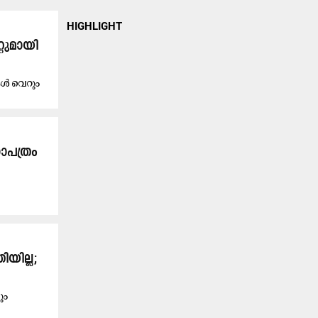
HIGHLIGHT
റുമായി
കൾ വെറും
ാപത്രം
യില്ല;
ും