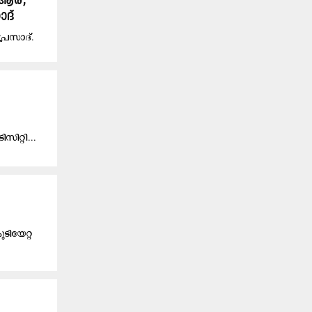
ആര്,
ാദ്
പ്രസാദ്.
സി​റ്റി...
ടിയേറ്റ