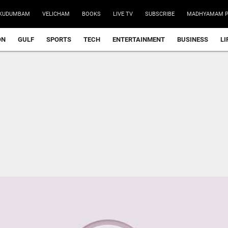
KUDUMBAM
VELICHAM
BOOKS
LIVE TV
SUBSCRIBE
MADHYAMAM P
ON
GULF
SPORTS
TECH
ENTERTAINMENT
BUSINESS
LI