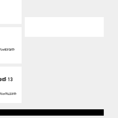
െ സംഭാവന
ത് 13
 സംസ്ഥാന