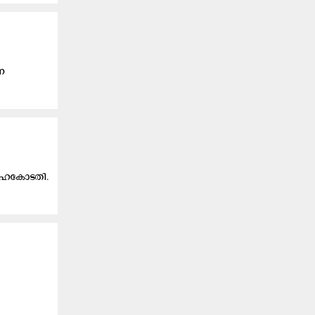
ന
 ഹൈകോടതി.