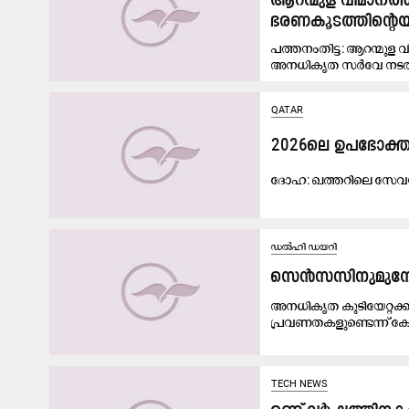
ആറന്മുള വിമാനത
ഭരണകൂടത്തിന്റെയു
പത്തനംതിട്ട: ആറന്മുള 
അനധികൃത സർവേ നടത്ത
QATAR
2026ലെ ​ഉ​പ​ഭോ​ക്തൃ സ
ദോ​ഹ: ഖ​ത്ത​റി​ലെ സേ​വ​ന​ങ്
ഡൽഹി ഡയറി
സെൻസസിനുമുമ്പേ മ
അനധികൃത കുടിയേറ്റക്ക
പ്രവണതകളുണ്ടെന്ന് കേന്ദ
TECH NEWS