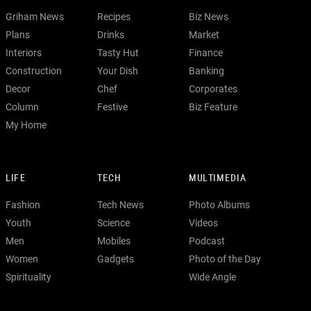
Griham News
Recipes
Biz News
Plans
Drinks
Market
Interiors
Tasty Hut
Finance
Construction
Your Dish
Banking
Decor
Chef
Corporates
Column
Festive
Biz Feature
My Home
LIFE
TECH
MULTIMEDIA
Fashion
Tech News
Photo Albums
Youth
Science
Videos
Men
Mobiles
Podcast
Women
Gadgets
Photo of the Day
Spirituality
Wide Angle