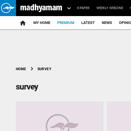
E-PAPER
WEEKLY WEBZINE
home
MY HOME
PREMIUM
LATEST
NEWS
OPINI
chevron_right
SURVEY
HOME
survey