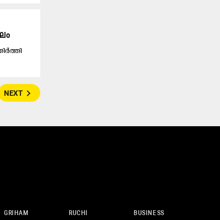
ംഘം
ര്‍ത്തി
navigate_next
NEXT
GRIHAM
RUCHI
BUSINESS