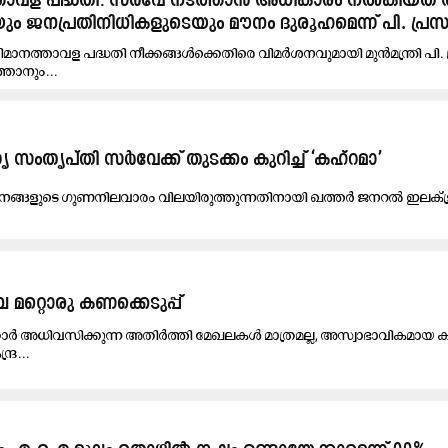
്താവള പദ്ധതി: സർവേ നടത്താൻ അധികാരം നൽകിയത് 
ം ജനപ്രതിനിധികളുടെയും മൗനം ദുരൂഹമെന്ന് പി. പ്രസ
വിമാനത്താവള പദ്ധതി നീക്കങ്ങൾക്കെതിരെ വിമർശനവുമായി മുൻമന്ത്രി പി. 
ാനും...
ം​തൃ​പ്തി സ​ർ​വേ​ക്ക് തു​ട​ക്കം കു​റി​ച്ച് ‘ക​ഹ്‌​റ​മാ’
ങ​ളു​ടെ ഗു​ണ​നി​ല​വാ​രം വി​ല​യി​രു​ത്തു​ന്ന​തി​നാ​യി ഖ​ത്ത​ർ ജ​ന​റ​ൽ ഇ​ല​ക്ട്രി​
റ്റൊരു കണക്കെടുപ്പ്
ാർ അധിവസിക്കുന്ന അതിർത്തി മേഖലകൾ മാത്രമല്ല, അസ്വാഭാവികമായ കു
്ര...