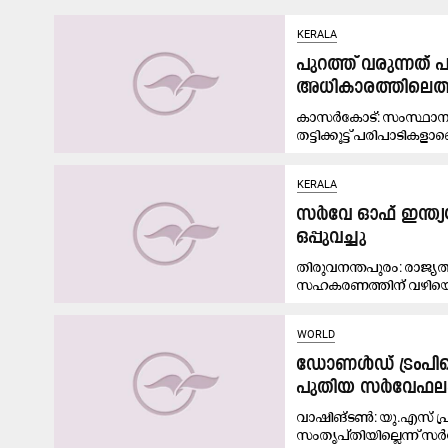
KERALA
പുറത്ത് വരുന്നത
അധികാരത്തിലെത്ത
കാസര്‍കോട്: സംസ്ഥാന
തട്ടിക്കൂട്ട് പരിപാടികളാ
KERALA
സർവേ ഓഫ് ഇന്ത്
ഒപ്പുവച്ചു
തിരുവനന്തപുരം: രാജ്യ
സഹകരണത്തിന് വഴിയൊരു
WORLD
ഡോണൾഡ് ട്രംപിന്റ
പുതിയ സർവേഫലം 
വാഷിങ്ടൺ: യു.എസ് പ്ര
സംതൃപ്തിയില്ലെന്ന് 