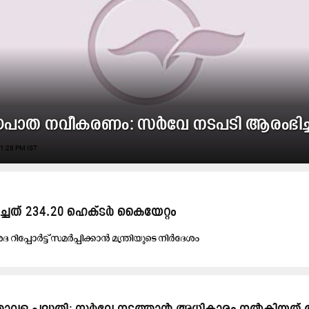
യപാത നവീകരണം: സർവേ നടപടി ആരംഭിച്
1:28 PM IST
ിച്ചത്​ 234.20 ഹെക്ടർ കൈയേറ്റം
ദ റി​പ്പോ​ര്‍ട്ട് സ​മ​ര്‍പ്പി​ക്കാ​ന്‍ മ​ന്ത്രി​യു​ടെ നി​ർ​ദേ​ശം