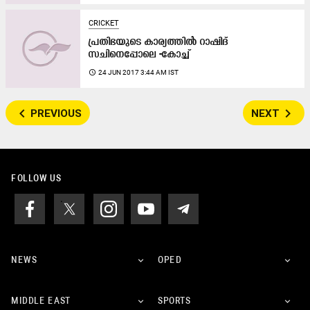
CRICKET
പ്രതിഭയുടെ കാര്യത്തിൽ റാഷിദ്​
സചിനെപ്പോലെ -കോച്ച്​
access_time
24 JUN 2017 3:44 AM IST
navigate_before
navigate_next
PREVIOUS
NEXT
FOLLOW US
NEWS
OPED
MIDDLE EAST
SPORTS