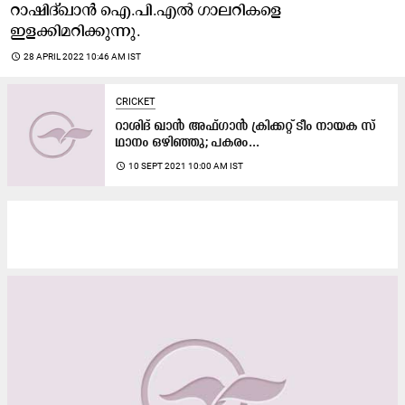
റാഷിദ്ഖാൻ ഐ.പി.എൽ ഗാലറികളെ
ഇളക്കിമറിക്കുന്നു.
access_time
28 APRIL 2022 10:46 AM IST
CRICKET
റാശിദ്​ ഖാൻ അഫ്​ഗാൻ ക്രിക്കറ്റ്​ ടീം നായക സ്​
ഥാനം ഒഴിഞ്ഞു; പകരം...
access_time
10 SEPT 2021 10:00 AM IST