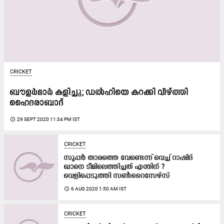
CRICKET
ബൗളർമാർ കളിച്ചു; ഡൽഹിയെ കറക്കി വീഴ്​ത്തി
ഹൈദരാബാദ്​
access_time
29 SEPT 2020 11:34 PM IST
CRICKET
സൂപ്പർ താരത്തെ വേണ്ടെന്ന്​ വെച്ച്​ റാഷിദ്​
ഖാനെ ടീമിലെത്തിച്ചത്​ എന്തിന്​ ?
വെളിപ്പെടുത്തി സൺറൈസേഴ്​സ്​
access_time
6 AUG 2020 1:50 AM IST
CRICKET