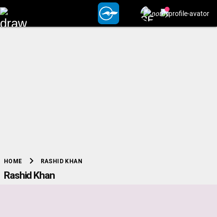
chevron_right
RASHID KHAN
HOME
Rashid Khan