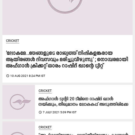
CRICKET
'ലോകമേ..ഞങ്ങളുടെ രാജ്യത്ത്​ നിഷ്​കളങ്കരായ
ആയിരങ്ങൾ ദിവസവും മരിച്ചുവീഴുന്നു' ; നൊമ്പരമായി
അഫ്​ഗാൻ ക്രിക്കറ്റ്​ താരം റാഷിദ്​ ഖാന്‍റെ ട്വീറ്റ്​
access_time
10 AUG 2021 8:24 PM IST
CRICKET
അഫ്​ഗാൻ ട്വന്‍റി 20 ടീമിനെ റാഷിദ്​ ഖാൻ
നയിക്കും, തീരുമാനം ലോകകപ്പ്​ അടുത്തിരിക്കേ
access_time
7 JULY 2021 5:09 PM IST
CRICKET