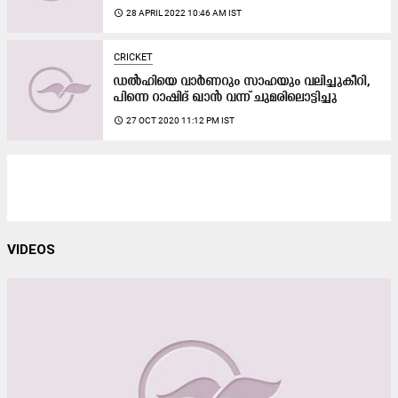
access_time
28 APRIL 2022 10:46 AM IST
CRICKET
ഡൽഹിയെ വാർണറും സാഹയും വലിച്ചുകീറി,
പിന്നെ റാഷിദ്​ ഖാൻ വന്ന്​ ചുമരിലൊട്ടിച്ചു
access_time
27 OCT 2020 11:12 PM IST
VIDEOS