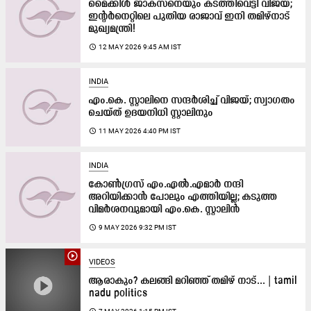
മൈക്കിൾ ജാക്‌സനെയും കടത്തിവെട്ടി വിജയ്;
ഇന്റർനെറ്റിലെ പുതിയ രാജാവ് ഇനി തമിഴ്‌നാട്
മുഖ്യമന്ത്രി!
access_time
12 MAY 2026 9:45 AM IST
INDIA
എം.കെ. സ്റ്റാലിനെ സന്ദർശിച്ച് വിജയ്; സ്വാഗതം
ചെയ്ത് ഉദയനിധി സ്റ്റാലിനും
access_time
11 MAY 2026 4:40 PM IST
INDIA
കോൺഗ്രസ് എം.എൽ.എമാർ നന്ദി
അറിയിക്കാൻ പോലും എത്തിയില്ല; കടുത്ത
വിമർശനവുമായി എം.കെ. സ്റ്റാലിൻ
access_time
9 MAY 2026 9:32 PM IST
play_circle_outline
VIDEOS
ആരാകും? കലങ്ങി മറിഞ്ഞ് തമിഴ് നാട്... | tamil
nadu politics