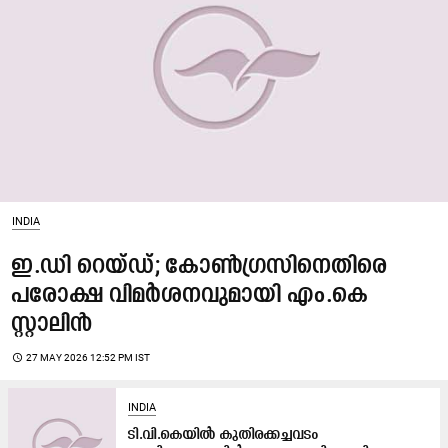
INDIA
ഇ.ഡി റെയ്ഡ്; കോൺഗ്രസിനെതിരെ
പരോക്ഷ വിമർശനവുമായി എം.കെ
സ്റ്റാലിൻ
access_time
27 MAY 2026 12:52 PM IST
INDIA
ടി.വി.കെയിൽ കുതിരക്കച്ചവടം