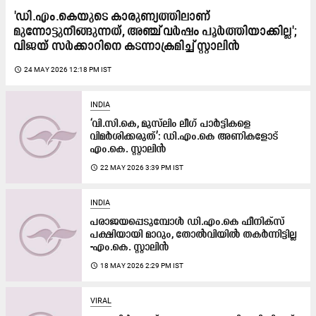
'ഡി.എം.കെയുടെ കാരുണ്യത്തിലാണ്
മുന്നോട്ടുനീങ്ങുന്നത്, അഞ്ച് വർഷം പൂർത്തിയാക്കില്ല';
വിജയ് സർക്കാറിനെ കടന്നാക്രമിച്ച് സ്റ്റാലിൻ
access_time
24 MAY 2026 12:18 PM IST
INDIA
‘വി.സി.കെ, മുസ്‌ലിം ലീഗ് പാർട്ടികളെ
വിമർശിക്കരുത്’: ഡി.എം.കെ അണികളോട്
എം.കെ. സ്റ്റാലിൻ
access_time
22 MAY 2026 3:39 PM IST
INDIA
പരാജയപ്പെടുമ്പോൾ ഡി.എം.കെ ഫീനിക്സ്
പക്ഷിയായി മാറും, തോൽവിയിൽ തകർന്നിട്ടില്ല
-എം.കെ. സ്റ്റാലിൻ
access_time
18 MAY 2026 2:29 PM IST
VIRAL