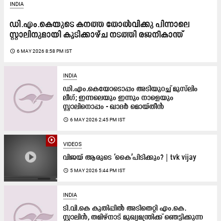
INDIA
ഡി.എം.കെയുടെ കനത്ത തോൽവിക്കു പിന്നാലെ
സ്റ്റാലിനുമായി കൂടിക്കാഴ്ച നടത്തി രജനീകാന്ത്
access_time
6 MAY 2026 8:58 PM IST
INDIA
ഡി.എം.കെയോടൊപ്പം അടിയുറച്ച് മുസ്‌ലിം
ലീഗ്; ഇന്നലെയും ഇന്നും നാളെയും
സ്റ്റാലിനൊപ്പം - ഖാദര്‍ മൊയ്തീന്‍
access_time
6 MAY 2026 2:45 PM IST
play_circle_outline
VIDEOS
വിജയ് ആരു​ടെ ‘കൈ’പിടിക്കും? | tvk vijay
access_time
5 MAY 2026 5:44 PM IST
INDIA
ടി.വി.കെ കുതിപ്പിൽ അടിതെറ്റി എം.കെ.
സ്റ്റാലിൻ, തമിഴ്നാട് മുഖ്യമന്ത്രിക്ക് ഞെട്ടിക്കുന്ന