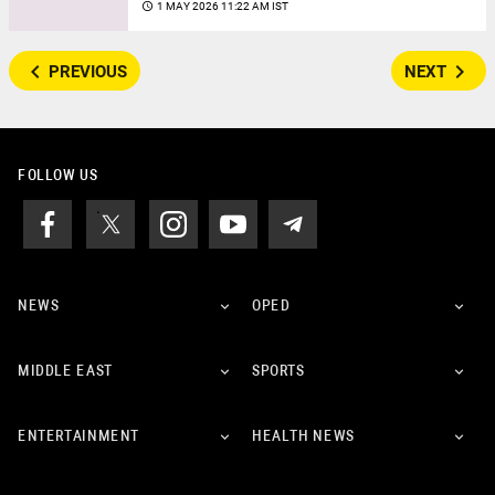
access_time
1 MAY 2026 11:22 AM IST
navigate_before
navigate_next
PREVIOUS
NEXT
FOLLOW US
NEWS
OPED
MIDDLE EAST
SPORTS
ENTERTAINMENT
HEALTH NEWS