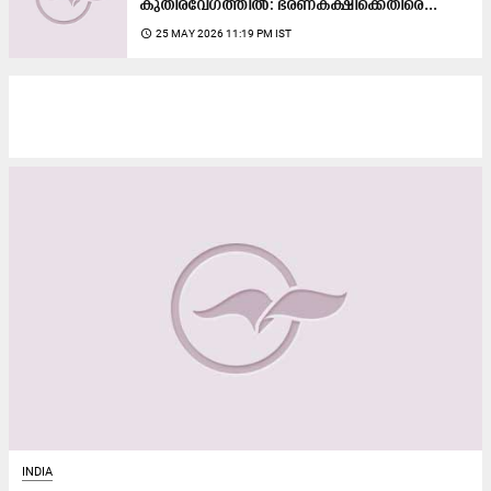
കുതിരവേഗത്തിൽ: ഭരണകക്ഷിക്കെതിരെ...
access_time
25 MAY 2026 11:19 PM IST
INDIA