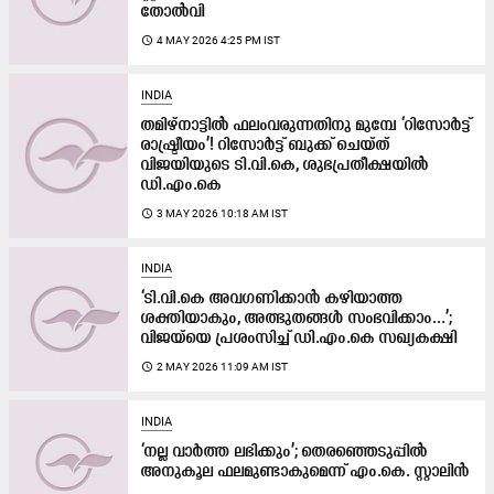
തോൽവി
access_time
4 MAY 2026 4:25 PM IST
INDIA
തമിഴ്നാട്ടിൽ ഫലംവരുന്നതിനു മുമ്പേ ‘റിസോർട്ട്
രാഷ്ട്രീയം’! റിസോർട്ട് ബുക്ക് ചെയ്ത്
വിജയിയുടെ ടി.വി.കെ, ശുഭപ്രതീക്ഷയിൽ
ഡി.എം.കെ
access_time
3 MAY 2026 10:18 AM IST
INDIA
‘ടി.വി.കെ അവഗണിക്കാൻ കഴിയാത്ത
ശക്തിയാകും, അത്ഭുതങ്ങൾ സംഭവിക്കാം...’;
വിജയ്‌യെ പ്രശംസിച്ച് ഡി.എം.കെ സഖ്യകക്ഷി
access_time
2 MAY 2026 11:09 AM IST
INDIA
‘നല്ല വാർത്ത ലഭിക്കും’; തെരഞ്ഞെടുപ്പിൽ
അനുകൂല ഫലമുണ്ടാകുമെന്ന് എം.കെ. സ്റ്റാലിൻ