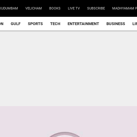
KUDUMBAM
VELICHAM
BOOKS
LIVE TV
SUBSCRIBE
MADHYAMAM P
ON
GULF
SPORTS
TECH
ENTERTAINMENT
BUSINESS
LI