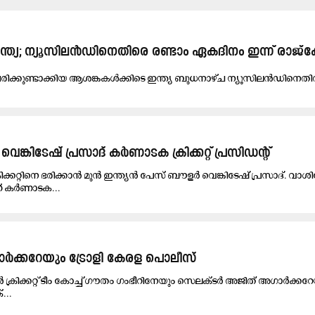
ഇ​ന്ത്യ; ​ന്യൂ​സി​ല​ൻ​ഡിനെതിരെ ര​ണ്ടാം ഏ​ക​ദി​നം ഇ​ന്ന് രാ​ജ്ക
 പ​രി​ക്കു​ണ്ടാ​ക്കി​യ ആ​ശ​ങ്ക​ക​ൾ​ക്കി​ടെ ഇ​ന്ത്യ ബു​ധ​നാ​ഴ്ച ന്യൂ​സി​ല​ൻ​ഡി​നെ​തി
െങ്കിടേഷ് പ്രസാദ് കർണാടക ക്രിക്കറ്റ് പ്രസിഡന്റ്
്കറ്റിനെ ഭരിക്കാൻ മുൻ ഇന്ത്യൻ പേസ് ബൗളർ വെങ്കിടേഷ് പ്രസാദ്. വാശി
് കർണാടക...
ർക്കറേയും ട്രോളി കേരള പൊലീസ്
ൻ ക്രിക്കറ്റ് ടീം കോച്ച് ഗൗതം ഗംഭീറിനേയും സെലക്ടർ അജിത് അഗാർക്കറേ
...