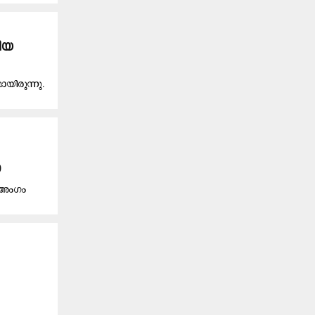
കിയ
ിരുന്നു.
ൾ
ം അംഗം