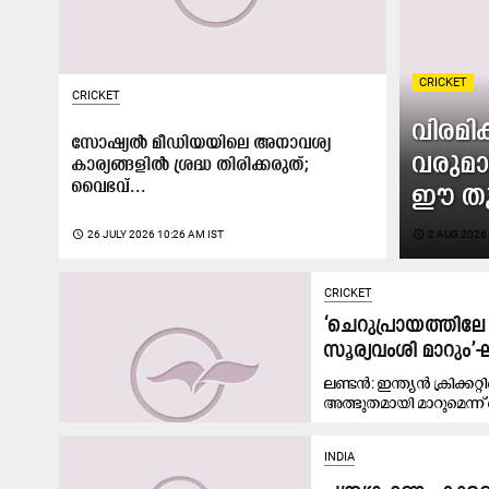
CRICKET
CRICKET
വിരമി
സോഷ്യൽ മീഡിയയിലെ അനാവശ്യ
വരുമാ
കാര്യങ്ങളിൽ ശ്രദ്ധ തിരിക്കരുത്;
വൈഭവ്...
ഈ ത
access_time
26 JULY 2026 10:26 AM IST
access_time
2 AUG 2026 
CRICKET
‘ചെറുപ്രായത്തിലേ
സൂര്യവംശി മാറും’-
ലണ്ടൻ: ഇന്ത്യൻ ക്രിക
അത്ഭുതമായി മാറുമെന്
INDIA