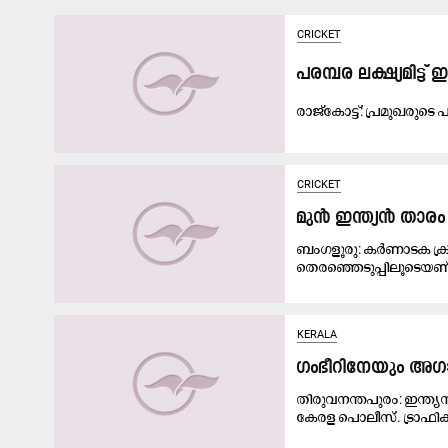
CRICKET
പരമ്പര ലക്ഷ്യമിട്ട് 
രാ​ജ്കോ​ട്ട്: പ്ര​മു​ഖ​രു​ടെ
CRICKET
മുൻ ഇന്ത്യൻ താരം വ
ബംഗളൂരു: കർണാടക ക്രിക
തെരഞ്ഞെടുപ്പിലൂടെയണ
KERALA
ഗംഭീറിനേയും അഗാ
തിരുവനന്തപുരം: ഇന്ത്യ
കേരള പൊലീസ്. ട്രാഫിക്