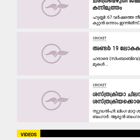
ചരിത്രമെഴുതി ജമ
കന്നിമുത്തം
ഹുബ്ലി: 67 വർഷത്തെ നീ
കൂറ്റൻ ഒന്നാം ഇന്നിങ്സ്.
CRICKET
അ​ണ്ട​ർ 19 ലോ​ക​ക​പ്
ഹ​രാ​രെ (സിം​ബാ​ബ്‌​വെ):
മു​ക​ൾ...
CRICKET
ശസ്ത്രക്രിയാ ചിലവ
ശസ്ത്രക്രിയക്കൊരുങ
ന്യൂഡൽഹി: ലിംഗ മാറ്റ
ബംഗാർ. ആര്യൻ ബംഗാർ
VIDEOS