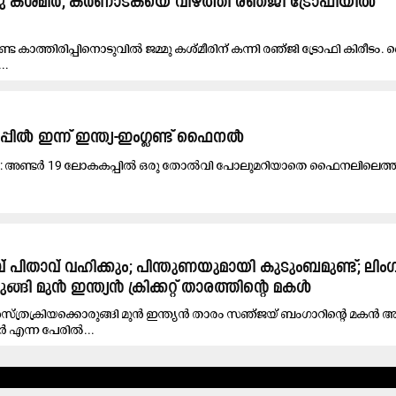
്മു കശ്മീർ; കർണാടകയെ വീഴ്ത്തി രഞ്ജി ട്രോഫിയിൽ
ണ്ട കാത്തിരിപ്പിനൊടുവിൽ ജമ്മു കശ്മീരിന് കന്നി രഞ്ജി ട്രോഫി കിരീ
..
പി​ൽ ഇ​ന്ന് ഇ​ന്ത്യ-​ഇം​ഗ്ല​ണ്ട് ഫൈ​ന​ൽ
 അ​ണ്ട​ർ 19 ലോ​ക​ക​പ്പി​ൽ ഒ​രു തോ​ൽ​വി പോ​ലു​മ​റി​യാ​തെ ഫൈ​ന​ലി​ലെ​ത്തി​യ
് പിതാവ് വഹിക്കും; പിന്തുണയുമായി കുടുംബമുണ്ട്; ലിംഗമ
്ങി മുൻ ഇന്ത്യൻ ക്രിക്കറ്റ് താരത്തിന്റെ മകൾ
 ശസ്ത്രക്രിയക്കൊരുങ്ങി മുൻ ഇന്ത്യൻ താരം സഞ്ജയ് ബംഗാറിന്റെ മകൻ
 എന്ന പേരിൽ...