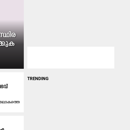
സ്ഥിര
ക്കുക
TRENDING
ഭവ്
ിക ലോകത്തെ