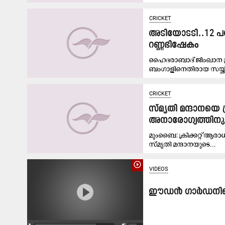
CRICKET
അടിയോടടി..12 പന
റണ്ണഭി​ഷേകം
ഹൈദരാബാദ് ജിംഖാന ഗ
ബംഗാളിനെതിരായ സയ്യിദ
CRICKET
സ്മൃതി മന്ദാനയെ പ
അനാരോഗ്യത്തിനും 
മുംബൈ: ​ക്രിക്കറ്റ് ആ
സ്മൃതി മന്ദാനയുടെ...
play_circle_outline
VIDEOS
ഈഡന്‍ ഗാര്‍ഡനിലെ 