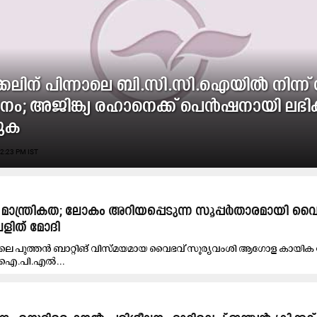
ക്കലിന് പിന്നാലെ ബി.സി.സി.ഐയിൽ നിന്ന് 
നം; അജിങ്ക്യ രഹാനെക്ക് പെൻഷനായി ലഭി
ുക
2:23 PM IST
 മാന്ത്രികത; ലോകം അറിയപ്പെടുന്ന സൂപ്പർതാരമായി വൈ
ലളിത് മോദി
്കറ്റിലെ പുത്തൻ ബാറ്റിങ് വിസ്മയമായ വൈഭവ് സൂര്യവംശി ആഗോള കായ
ന് ഐ.പി.എൽ...