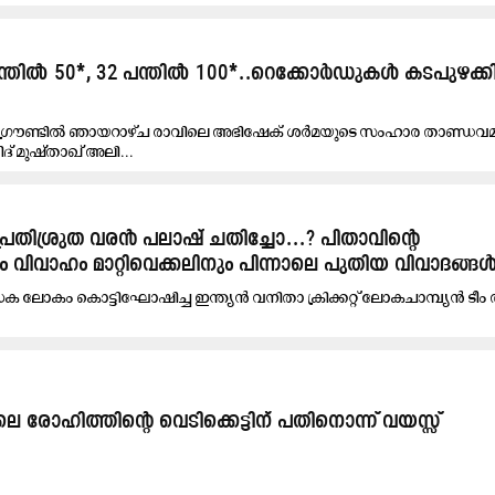
്തിൽ 50*, 32 പന്തിൽ 100*..റെക്കോർഡുകൾ കടപുഴക്
്രൗണ്ടിൽ ഞായറാഴ്ച രാവിലെ അഭിഷേക് ശർമയുടെ സംഹാര താണ്ഡവമായ
് മുഷ്താഖ് അലി...
്രതിശ്രുത വരൻ പലാഷ് ചതിച്ചോ...​​? പിതാവിന്റെ
വിവാഹം മാറ്റിവെക്കലിനും പിന്നാലെ പുതിയ വിവാദങ്ങ
രാധക ലോകം കൊട്ടിഘോഷിച്ച ഇന്ത്യൻ വനിതാ ​ക്രിക്കറ്റ് ലോകചാമ്പ്യൻ ടീ
രോഹിത്തിന്‍റെ വെടിക്കെട്ടിന് പതിനൊന്ന് വയസ്സ്