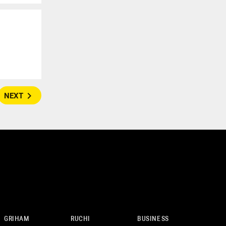
navigate_next
NEXT
GRIHAM
RUCHI
BUSINESS