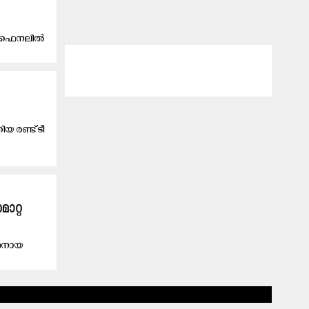
ടം. ഫൈനലിൽ
 ര​ണ്ട് ടീ​
ാറ്റ
 അനായ