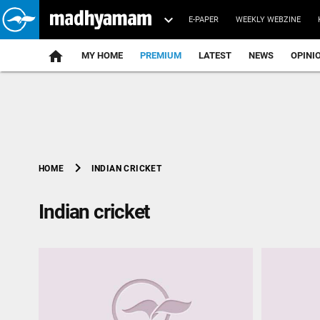
E-PAPER
WEEKLY WEBZINE
home
MY HOME
PREMIUM
LATEST
NEWS
OPINI
chevron_right
INDIAN CRICKET
HOME
Indian cricket