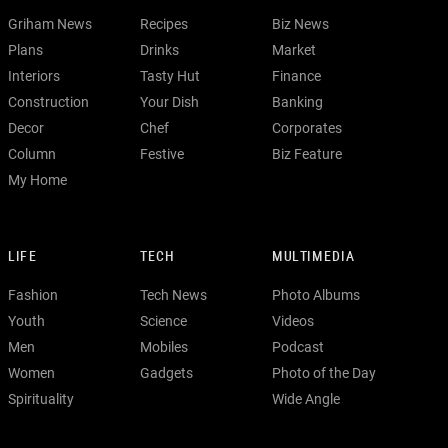
Griham News
Recipes
Biz News
Plans
Drinks
Market
Interiors
Tasty Hut
Finance
Construction
Your Dish
Banking
Decor
Chef
Corporates
Column
Festive
Biz Feature
My Home
LIFE
TECH
MULTIMEDIA
Fashion
Tech News
Photo Albums
Youth
Science
Videos
Men
Mobiles
Podcast
Women
Gadgets
Photo of the Day
Spirituality
Wide Angle