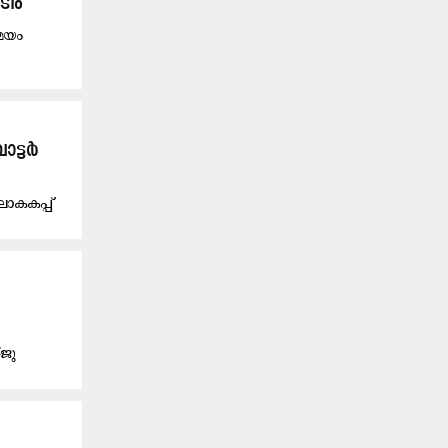
ടീം
സമയം
ോട്ടർ
ലോകകപ്പ്
്ജു