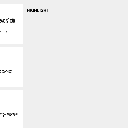
HIGHLIGHT
ോ​ട്ടി​ൽ
​രാ​യ...
യേറിയ ​
യും ട്രോളി