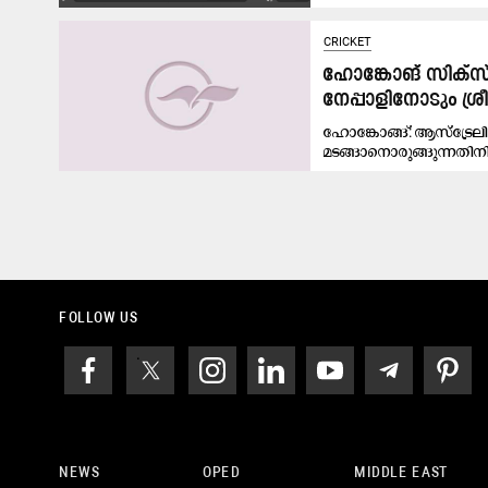
CRICKET
ഹോങ്കോങ് സിക്സ് 
നേപ്പാളിനോടും ശ്ര
ഹോങ്കോങ്ങ്: ആസ്ട്രേല
മടങ്ങാനൊരുങ്ങുന്നതിന
FOLLOW US
NEWS
OPED
MIDDLE EAST