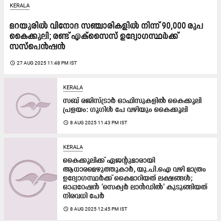
KERALA
മറയൂരിൽ വിനോദ സഞ്ചാരികളിൽ നിന്ന് 90,000 രൂപ
കൈക്കൂലി; രണ്ട് എക്‌സൈസ് ഉദ്യോഗസ്ഥർക്ക്
സസ്‌പെൻഷൻ
access_time
27 AUG 2025 11:48 PM IST
KERALA
സബ് രജിസ്ട്രാർ ഓഫിസുകളിൽ കൈക്കൂലി
പ്രളയം: ഗൂഗിൾ പേ വഴിയും കൈക്കൂലി
access_time
8 AUG 2025 11:43 PM IST
KERALA
കൈക്കൂലിക്ക് ഏജന്റുമാരായി
ആധാരമെഴുത്തുകാർ, യു.പി.ഐ വഴി മാത്രം
ഉദ്യോഗസ്ഥർക്ക് കൈമാറിയത് ലക്ഷങ്ങൾ;
ഓപ്പറേഷൻ 'സെക്വർ ലാൻഡിൽ' കുടുങ്ങിയത്
നിരവധി പേർ
access_time
8 AUG 2025 12:45 PM IST