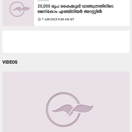
20,000 രൂപ കൈക്കൂലി വാങ്ങുന്നതിനിടെ
മെസ്കോം എഞ്ചിനിയർ അറസ്റ്റിൽ
access_time
7 JUN 2025 9:38 AM IST
VIDEOS