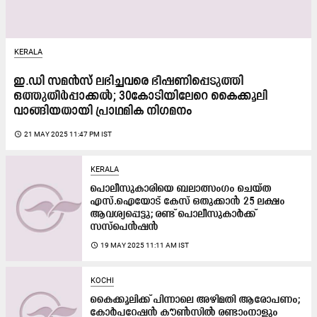
KERALA
ഇ.ഡി സമൻസ് ലഭിച്ചവരെ ഭീഷണിപ്പെടുത്തി
ഒത്തുതീര്‍പ്പാക്കൽ; 30കോടിയിലേറെ കൈക്കൂലി
വാങ്ങിയതായി പ്രാഥമിക നിഗമനം
access_time
21 MAY 2025 11:47 PM IST
KERALA
പൊലീസുകാരിയെ ബലാത്സംഗം ചെയ്ത
എസ്.ഐയോട് കേസ് ഒതുക്കാൻ 25 ലക്ഷം
ആവശ്യപ്പെട്ടു; രണ്ട് പൊലീസുകാർക്ക്
സസ്പെൻഷൻ
access_time
19 MAY 2025 11:11 AM IST
KOCHI
കൈക്കൂലിക്ക്​ പിന്നാലെ അഴിമതി ആരോപണം;
കോർപറേഷൻ കൗൺസിൽ രണ്ടാംനാളും