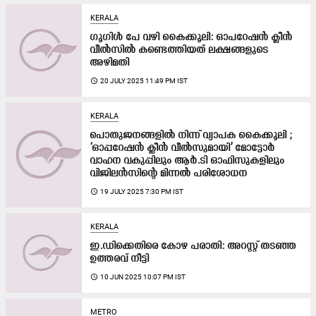
KERALA
ഗൂ​ഗിൾ പേ വഴി കൈക്കൂലി: ഓപറേഷൻ ക്ലീൻ
വീൽസിൽ കണ്ടെത്തിയത് ലക്ഷങ്ങളുടെ
അഴിമതി
access_time
20 JULY 2025 11:49 PM IST
KERALA
പൊതുജനങ്ങളിൽ നിന്ന് വ്യാപക കൈക്കൂലി ;
‘ഓപ്പറേഷൻ ക്ലീൻ വീൽസുമായി’ മോട്ടോർ
വാഹന വകുപ്പിലും ആർ.ടി ഓഫിസുകളിലും
വിജിലൻസിന്റെ മിന്നൽ പരിശോധന
access_time
19 JULY 2025 7:30 PM IST
KERALA
ഇ.ഡിക്കെതിരെ കോഴ പരാതി: അറസ്റ്റ് തടഞ്ഞ
ഉത്തരവ്​ നീട്ടി
access_time
10 JUN 2025 10:07 PM IST
METRO