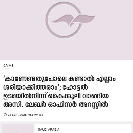
CRIME
'കാണേണ്ടതുപോലെ കണ്ടാല്‍ എല്ലാം
ശരിയാക്കിത്തരാം'; ഹോട്ടല്‍
ഉടമയില്‍നിന്ന് കൈക്കൂലി വാങ്ങിയ
അസി. ലേബര്‍ ഓഫിസര്‍ അറസ്റ്റില്‍
access_time
23 SEPT 2025 7:54 PM IST
SAUDI ARABIA