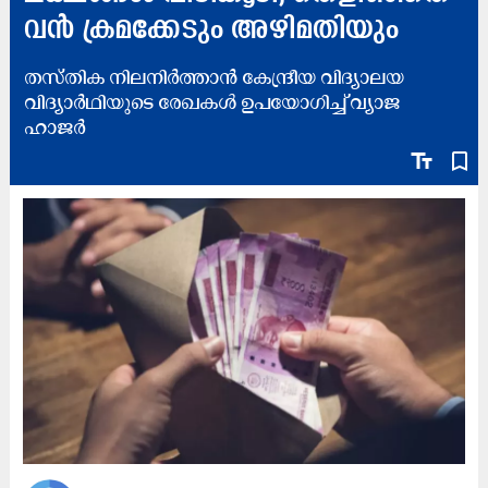
വൻ ക്രമക്കേടും അഴിമതിയും
തസ്തിക നിലനിർത്താൻ കേന്ദ്രീയ വിദ്യാലയ
വിദ്യാർഥിയുടെ രേഖകൾ ഉപയോഗിച്ച് വ്യാജ
ഹാജർ
text_fields
bookmark_border