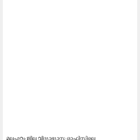
മലപ്പുറം ജില്ല വിദ്യാഭ്യാസ ഓഫിസിലെ