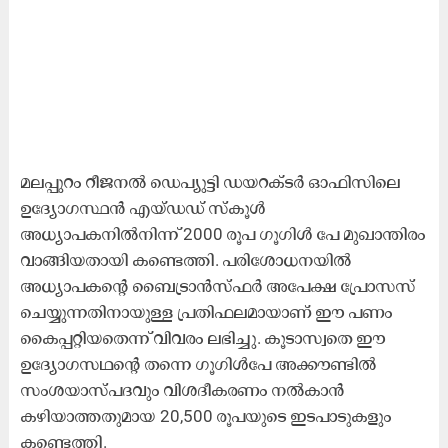
മലപ്പുറം റീജനൽ ഡെപ്യുട്ടി ഡയറക്ടർ ഓഫിസിലെ
ഉദ്യോഗസ്ഥൻ എയ്ഡഡ് സ്കൂൾ
അധ്യാപകനിൽനിന്ന് 2000 രൂപ ഗൂഗിൾ പേ മുഖാന്തിരം
വാങ്ങിയതായി കണ്ടെത്തി. പരിശോധനയിൽ
അധ്യാപകന്‍റെ ബൈട്രാൻസ്ഫർ അപേക്ഷ പ്രോസസ്
ചെയ്യുന്നതിനായുള്ള പ്രതിഫലമായാണ് ഈ പണം
കൈപ്പറ്റിയതെന്ന് വിവരം ലഭിച്ചു. കൂടാസ്വതെ ഈ
ഉദ്യോഗസഥന്‍റെ തന്നെ ഗൂഗിൾപേ അക്കൗണ്ടിൽ
സംശയാസ്പദവും വിശദീകരണം നൽകാൻ
കഴിയാത്തതുമായ 20,500 രൂപയുടെ ഇടപാടുകളും
കണ്ടെത്തി.