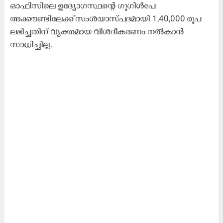
ഓഫിസിലെ ഉദ്യോഗസ്ഥന്‍റെ ഗൂഗിൾപേ
അക്കൗണ്ടിലേക്ക് സംശയാസ്പദമായി 1,40,000 രൂപ
ലഭിച്ചതിന് വ്യക്തമായ വിശദീകരണം നൽകാൻ
സാധിച്ചില്ല.