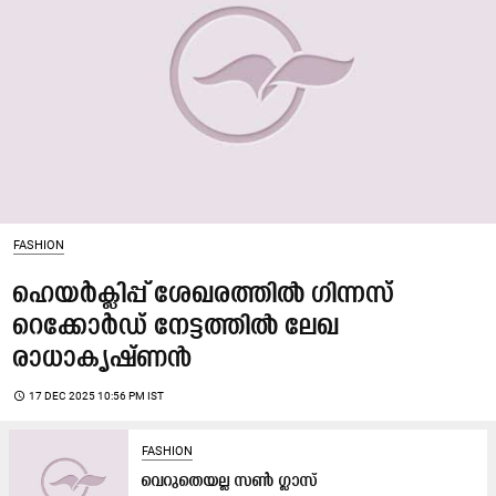
FASHION
ഹെയർക്ലിപ്പ് ശേഖരത്തിൽ ഗിന്നസ്
റെക്കോർഡ് നേട്ടത്തിൽ ലേഖ
രാധാകൃഷ്ണൻ
access_time
17 DEC 2025 10:56 PM IST
FASHION
വെറുതെയല്ല സൺ ഗ്ലാസ്