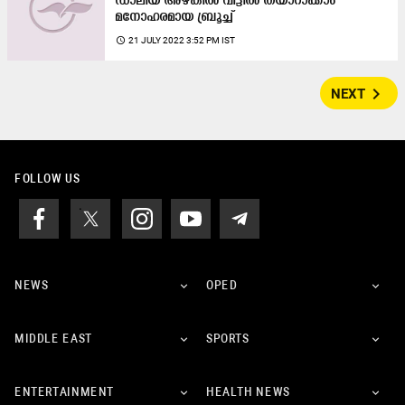
ഡാലിയ അഴകിൽ വീട്ടിൽ തയാറാക്കാം
മനോഹരമായ ബ്രൂച്ച്
access_time
21 JULY 2022 3:52 PM IST
navigate_next
NEXT
FOLLOW US
NEWS
OPED
MIDDLE EAST
SPORTS
ENTERTAINMENT
HEALTH NEWS