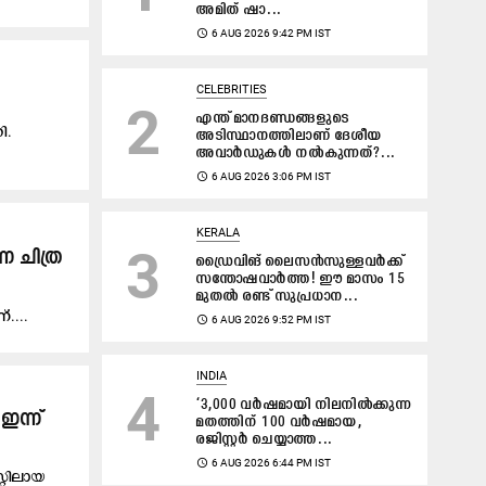
അമിത് ഷാ...
access_time
6 AUG 2026 9:42 PM IST
CELEBRITIES
2
എന്ത് മാനദണ്ഡങ്ങളുടെ
ി.
അടിസ്ഥാനത്തിലാണ് ദേശീയ
അവാർഡുകൾ നൽകുന്നത്?...
access_time
6 AUG 2026 3:06 PM IST
KERALA
3
ന ചി​ത്ര​
ഡ്രൈവിങ് ലൈസൻസുള്ളവർക്ക്
സന്തോഷവാർത്ത! ഈ മാസം 15
മുതൽ രണ്ട് സുപ്രധാന...
്....
access_time
6 AUG 2026 9:52 PM IST
INDIA
4
‘3,000 വർഷമായി നിലനിൽക്കുന്ന
ന്ന്
മതത്തിന് 100 വർഷമായ,
രജിസ്റ്റർ ചെയ്യാത്ത...
access_time
6 AUG 2026 6:44 PM IST
റ്റിലായ