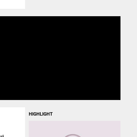
HIGHLIGHT
്‍...