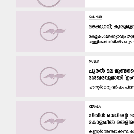
KANNUR
മഴക്കുറവ്; കുരുമു
കേളകം: മഴക്കുറവും തുട
വള്ളികൾ തിരിയിടാനും 
PANUR
ചൂ​ര​ൽ മ​ല-​മു​ണ്ട​ക്
ശേ​ഖ​ര​വു​മാ​യി ‘ഉം​
പാ​നൂ​ർ: ഒ​രു വ​ർ​ഷം പി​ന്നി
KERALA
നിതിൻ രാജിന്റെ 
കോളജിൽ തെളിവെട
കണ്ണൂർ: അഞ്ചരക്കണ്ടി 