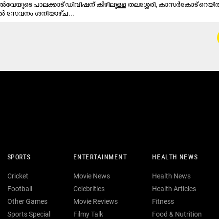
യിൽവേയുടെ പാലക്കാട് ഡിവിഷന് കീഴിലുള്ള തലശ്ശേരി, കാസർകോട് റെയ
സൽ സേവനം ശനിയാഴ്ച...
SPORTS
ENTERTAINMENT
HEALTH NEWS
Cricket
Movie News
Health News
Football
Celebrities
Health Articles
Other Games
Movie Reviews
Fitness
Sports Special
Filmy Talk
Food & Nutrition