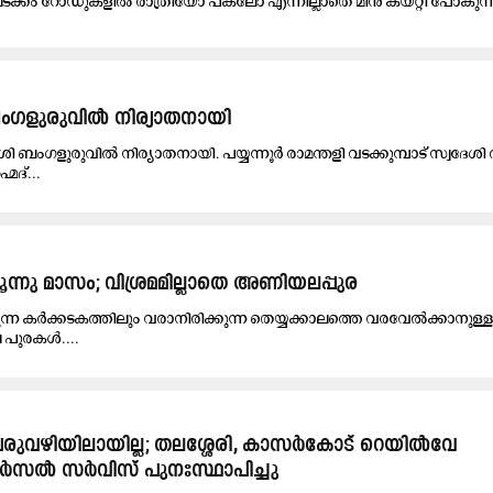
ല​ട​ക്കം റോ​ഡു​ക​ളി​ൽ രാ​ത്രി​​യോ പ​ക​ലോ എ​ന്നി​ല്ലാ​തെ മീ​ൻ ക​യ​റ്റി പോ​കു​ന്ന
ബംഗളുരുവിൽ നിര്യാതനായി
ി ബംഗളുരുവിൽ നിര്യാതനായി. പയ്യന്നൂർ രാമന്തളി വടക്കുമ്പാട് സ്വദേശി
മദ്...
മൂന്നു മാസം; വിശ്രമമില്ലാതെ അണിയലപ്പുര
ന്ന കർക്കടകത്തിലും വരാനിരിക്കുന്ന തെയ്യക്കാലത്തെ വരവേൽക്കാനുള്
 പുരകൾ....
ുവഴിയിലായില്ല; തലശ്ശേരി, കാസർകോട് റെയിൽവേ
ാർസൽ സർവിസ് പുനഃസ്ഥാപിച്ചു