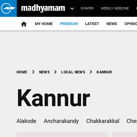
E-PAPER
WEEKLY WEBZINE
home
MY HOME
PREMIUM
LATEST
NEWS
OPINI
chevron_right
chevron_right
chevron_right
KANNUR
HOME
NEWS
LOCAL NEWS
Kannur
Alakode
Ancharakandy
Chakkarakkal
Che