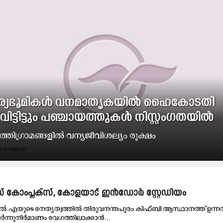
ാര്യഭൂമികൾ വനമാതൃകയിൽ ഹൈകോടതി
വിട്ടിട്ടും പഞ്ചായത്തുകൾ നിസ്സംഗതയിൽ
്തിഗ്രാമങ്ങളിൽ വന്യജീവിശല്യം രൂക്ഷം
1:07 PM IST
്സ് കോംപ്ലക്സ്, കോളയാട് ഇൻഡോർ സ്റ്റേഡിയം
.എയുടെ നേതൃത്വത്തിൽ തിരുവനന്തപുരം കിഫ്‌ബി ആസ്ഥാനത്ത് ഉന്
നുനിർമാണം വേഗത്തിലാക്കാൻ...