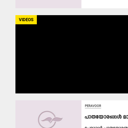
VIDEOS
PERAVOOR
പാ​ത​യോ​ര​ങ്ങ​ള്‍ മാ​ല
പേ​രാ​വൂ​ർ: പാ​ത​യോ​ര​ങ്ങ​ള