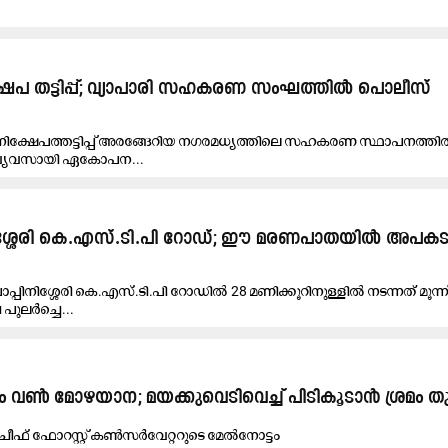
േപ തട്ടിപ്പ്; വ്യാപാരി സഹകരണ സംഘത്തിൽ പൊലീസ്
 നിക്ഷേപത്തട്ടിപ്പ് അരങ്ങേറിയ നഗരമധ്യത്തിലെ സഹകരണ സ്ഥാപനത്ത
 വ്യവസായി ഏകോപന...
ിനിശ്ശേരി കെ.എസ്.ടി.പി റോഡ്; ഈ മരണപാതയിൽ അപക
പ്പിനിശ്ശേരി കെ.എസ്.ടി.പി റോഡിൽ 28 മണിക്കൂറിനുള്ളിൽ നടന്നത് മൂന്ന
പുലർച്ചെ...
ൺ മോ​ഴ​യാ​ന; മ​യ​ക്കു​വെ​ടി​വെ​ച്ച് പി​ടി​കൂ​ടാ​ൻ ശ്ര​മം തു​
ീ​ഫ് ഫോ​റ​സ്റ്റ് ക​ൺ​സ​ർ​വേ​റ്റ​റു​ടെ മേൽനോട്ടം