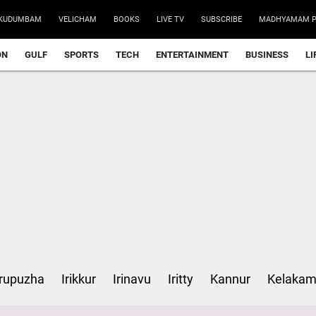
യു.പി.ഐ
KUDUMBAM
VELICHAM
BOOKS
LIVE TV
SUBSCRIBE
MADHYAMAM P
റോഡ് ഉണ
ON
GULF
SPORTS
TECH
ENTERTAINMENT
BUSINESS
LI
‘ഇന്ത്യയ
ജപ്പാൻ യ
പൊലീസിന്
മുഖ്യമന്
rupuzha
Irikkur
Irinavu
Iritty
Kannur
Kelaka