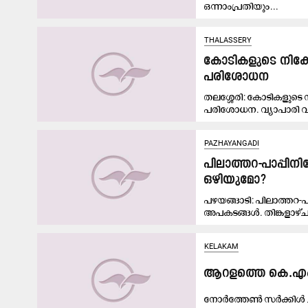
ഒന്നാംപ്രതിയും...
THALASSERY
കോടികളുടെ നിക്ഷ
പരിശോധന
തലശ്ശേരി: കോടികളുടെ
പരിശോധന. വ്യാപാരി
PAZHAYANGADI
പിലാത്തറ-പാപ്പ
ഒഴിയുമോ?
പഴയങ്ങാടി: പിലാത്തറ-പാ
അപകടങ്ങൾ. തിങ്കളാഴ്ച 
KELAKAM
ആ​റ​ള​ത്തെ കെ.​എം വ​
നോ​ർ​ത്തേ​ൺ സ​ർ​ക്കി​ൾ ച