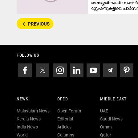
തലശ്ശേരി: ദക്ഷിണ റെ
സ്റ്റേഷനുകളിലെ പാർ
navigate_before
PREVIOUS
FOLLOW US
NEWS
OPED
MIDDLE EAST
Malayalam News
Open Forum
UAE
Kerala News
Editorial
Saudi News
India News
Articles
Oman
World
Columns
Qatar