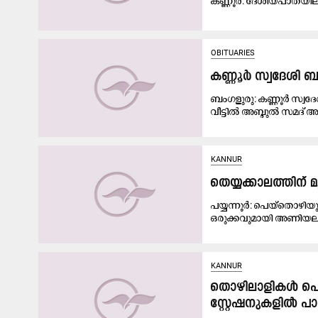
ക​ണ്ണൂ​ർ: ദേ​ശീ​യ​പാ​ത​യി​
OBITUARIES
കണ്ണൂർ സ്വദേശി 
ബംഗളുരു: കണ്ണൂർ സ്വദേശ
വീട്ടിൽ അബ്ദുൽ സമദ് അഹ്
KANNUR
തെയ്യക്കാലത്തിന് 
പയ്യന്നൂർ: പെയ്തൊഴിയു
ഒരുക്കവുമായി അണിയല
KANNUR
തൊഴിലാളികൾ പെര
സ്റ്റേഷനുകളിൽ പ