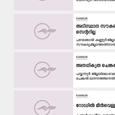
KANNUR
അടിസ്ഥാന സൗകര്യമ
സെന്ററില്ല
പഴയങ്ങാടി: കണ്ണൂർ ജില
സൗകര്യമില്ലാത്തതിനാൽ
KANNUR
അ​ന​ധി​കൃ​ത ചെ​ങ്ക
പയ്യന്നൂർ: ജില്ലയിലെ 
ചെങ്കല്‍ ഖനനത്തിനെതി
KANNUR
റോഡിൽ മീൻവെള്ളം