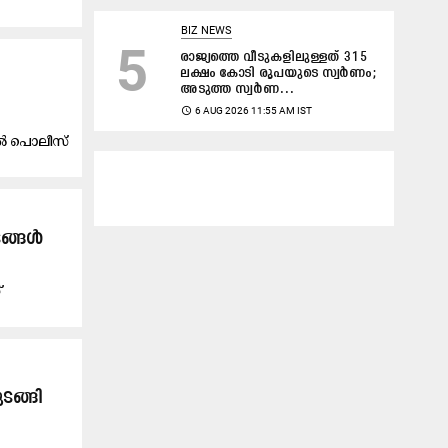
BIZ NEWS
5
രാജ്യത്തെ വീടുകളിലുള്ളത് 315
ലക്ഷം കോടി രൂപയുടെ സ്വർണം;
അടുത്ത സ്വർണ...
access_time
6 AUG 2026 11:55 AM IST
ിൽ പൊലീസ്
ടങ്ങൾ
്
ട​ങ്ങി