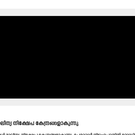
ി​ന്യ​ നി​ക്ഷേ​പ കേ​ന്ദ്ര​ങ്ങ​ളാ​കു​ന്നു
്‍ മാ​ലി​ന്യ നി​ക്ഷേ​പ കേ​ന്ദ്ര​ങ്ങ​ളാ​കു​ന്നു. പേ​രാ​വൂ​ര്‍ നി​ടും​പൊ​യി​ൽ റോ​ഡി​ല