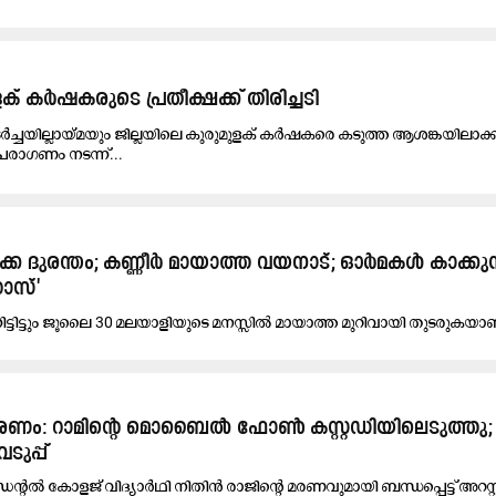
ളക് കർഷകരുടെ പ്രതീക്ഷക്ക് തിരിച്ചടി
ർച്ചയില്ലായ്മയും ജില്ലയിലെ കുരുമുളക് കർഷകരെ കടുത്ത ആശങ്കയിലാക്ക
പരാഗണം നടന്ന്...
കൈ ദു​ര​ന്തം; ക​ണ്ണീ​ർ മാ​യാ​ത്ത വ​യ​നാ​ട്; ഓ​ർ​മ​ക​ൾ കാ​ക്കു​ന്
റാ​സ്'
​ട്ടി​ട്ടും ജൂ​ലൈ 30 മ​ല​യാ​ളി​യു​ടെ മ​ന​സ്സി​ൽ മാ​യാ​ത്ത മു​റി​വാ​യി തു​ട​രു​ക​യാ​ണ
മരണം: റാമിന്റെ മൊബൈൽ ഫോൺ കസ്റ്റഡിയിലെടുത്തു; ഇ
ുപ്പ്
ഡെന്റൽ കോളജ് വിദ്യാർഥി നിതിൻ രാജിന്റെ മരണവുമായി ബന്ധപ്പെട്ട് അറസ്