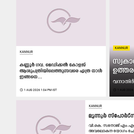
KANNUR
KANNUR
സ്വക
കണ്ണൂർ ഗവ. മെഡിക്കൽ കോളജ്
ഉത്തര
ആശുപത്രിയിലെത്തുന്നവരെ എത്ര നാൾ
ഇങ്ങനെ...
വനാതിർത
access_time
1 AUG 2026 1:04 PM IST
access_time
1 AUG 2026 
KANNUR
മട്ടന്നൂർ സ്പോർട
വി.കെ. സനോജ് എം.എൽ
അവലോകന യോഗം ചേർന്