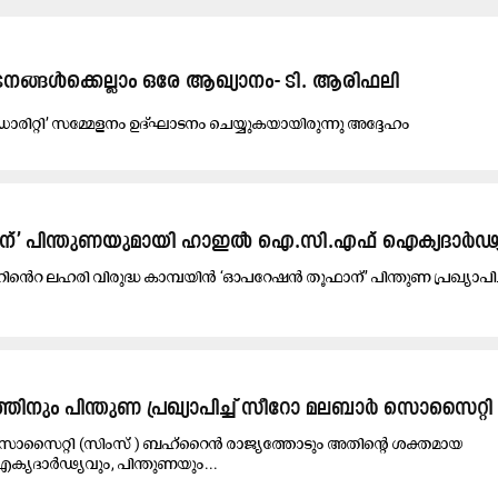
​ങ്ങ​ൾ​ക്കെ​ല്ലാം ഒ​രേ ആ​ഖ്യാ​നം- ടി. ​ആ​രി​ഫ​ലി
ഡാ​രി​റ്റി’ സ​മ്മേ​ള​നം ഉ​ദ്ഘാ​ട​നം ചെ​യ്യു​ക​യാ​യി​രു​ന്നു അ​ദ്ദേ​ഹം
്’ പി​ന്തു​ണ​യു​മാ​യി ഹാ​ഇ​ൽ ഐ.​സി.​എ​ഫ് ഐ​ക്യ​ദാ​ർ​ഢ്യ​
െൻറ ല​ഹ​രി വി​രു​ദ്ധ കാ​മ്പ​യി​ൻ ‘ഓ​പ​റേ​ഷ​ൻ തൂ​ഫാ​ന്’ പി​ന്തു​ണ പ്ര​ഖ്യാ​പി​ച്ച
്തിനും പിന്തുണ പ്രഖ്യാപിച്ച് സീറോ മലബാർ സൊസൈറ്റി
ൊസൈറ്റി (സിംസ് ) ബഹ്റൈൻ രാജ്യത്തോടും അതിന്റെ ശക്തമായ
ക്യദാർഢ്യവും, പിന്തുണയും...