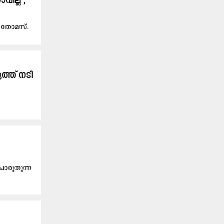
ില്ല’;
യു തോമസ്.
ത്ത് നടി
പൊരുതുന്ന