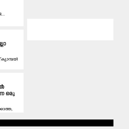
...
്ലാ
്യാ​മ്പ​യി​
ിൽ
്ന ഒരു
കാത്ത,