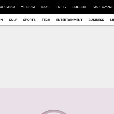
KUDUMBAM
VELICHAM
BOOKS
LIVE TV
SUBSCRIBE
MADHYAMAM P
ON
GULF
SPORTS
TECH
ENTERTAINMENT
BUSINESS
LI