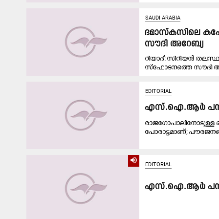
SAUDI ARABIA
ദമാസ്കസിലെ കഫേയ
സൗദി അറേബ്യ
റിയാദ്: സിറിയൻ തലസ
സ്ഫോടനത്തെ സൗദി അറ
EDITORIAL
എസ്.ഐ.ആർ പന്തു
രാജഗോപാലിനോടുള്ള ഐക്യ
പോരാട്ടമാണ്; പൗരജനങ്
volume_up
EDITORIAL
എസ്.ഐ.ആർ പന്തു