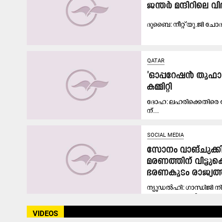
ജന്തർ മന്ദിറിലെ 
ദുബൈ: നീറ്റ് യു.ജി ചോദ്
QATAR
'ഓപ്പറേഷൻ തൂഫാൻ
കമ്മിറ്റി
ദോ​ഹ: ല​ഹ​രി​ക്കെ​തി​രെ കേ
ന്...
SOCIAL MEDIA
സോനം വാങ്‌ചുക്ക
മരണത്തിന് വിട്ടു
ഭരണകൂടം രാജ്യത്ത
ന്യൂഡൽഹി: ഗാന്ധിജി ന
കുറച്ചെങ്കിലും നീതിബോ
VIDEOS