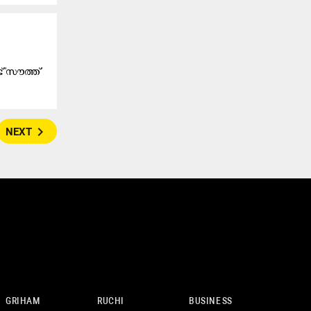
 'സൗത്ത്
navigate_next
NEXT
GRIHAM
RUCHI
BUSINESS