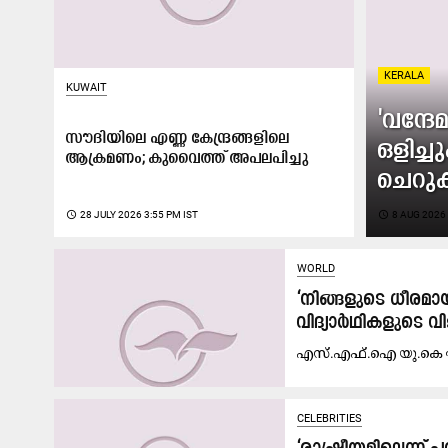
KERALA
KUWAIT
'വന്ദ
സൗദിയിലെ എണ്ണ കേന്ദ്രങ്ങളിലെ
ഒളിച്
ആക്രമണം; കുവൈത്ത് അപലപിച്ചു
ചെറുക്
access_time
28 JULY 2026 3:55 PM IST
access_time
8 AUG 2026 
WORLD
‘നിങ്ങളുടെ ധീരമാ
വിദ്യാർഥികളുടെ വ
എസ്‌.എഫ്.ഐ യു.കെ ഘ
CELEBRITIES