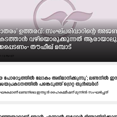
േമാതരം' ഉത്തരവ്: സംഘ്പരിവാറിന്‍റെ അജ
ചുകടത്താൻ വഴിയൊരുക്കുന്നത് ആരായാല
കപ്പെടണം- തൗഫീഖ് മമ്പാട്
1:13 PM IST
യ പോരാട്ടത്തിൽ ലോകം അഭിമാനിക്കുന്നു’; ലണ്ടനിൽ ഇന്
ിജയപ്രകടനത്തിൽ പങ്കെടുത്ത് ഗ്രെറ്റ തുൻബർഗ്
ടകമാണ് ലണ്ടനിലെ ഇന്ത്യൻ ഹൈകമ്മീഷന് മുന്നിൽ സംഘടിച്ചത്