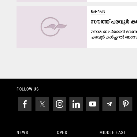
BAHRAIN
സൗത്ത് പരവൂർ
മനാമ: ബഹ്‌റൈൻ ഭരണാധ
പരവൂർ കൾച്ചറൽ അസ
FOLLOW US
NEWS
OPED
MIDDLE EAST