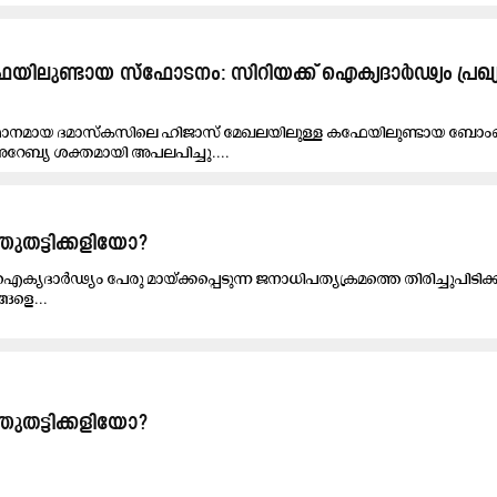
ിലുണ്ടായ സ്ഫോടനം: സിറിയക്ക് ഐക്യദാർഢ്യം പ്രഖ്യാപ
്ഥാനമായ ദമാസ്കസിലെ ഹിജാസ് മേഖലയിലുള്ള കഫേയിലുണ്ടായ ബോം
േബ്യ ശക്തമായി അപലപിച്ചു....
തട്ടിക്കളിയോ?
ദാർഢ്യം പേരു മായ്ക്കപ്പെടുന്ന ജനാധിപത്യക്രമത്തെ തിരിച്ചുപിടിക്
ങളെ...
തട്ടിക്കളിയോ?