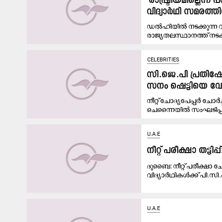
‘രാഷ്ട്രീയമില്ലെന
വിദ്യാർഥി സമരത്ത
ഡൽഹിയിൽ നടക്കുന്ന വിദ
രാജ്യതലസ്ഥാനത്ത് നടക്ക
CELEBRITIES
സി.ജെ.പി പ്രതിഷേധ
സനം ഷെട്ടിയെ വേദി
നീറ്റ് ചോദ്യപേപ്പർ ചോ
ചെന്നൈയിൽ സംഘടിപ്പിച
U.A.E
നീറ്റ് പരീക്ഷാ തട്
ദുബൈ: നീറ്റ് പരീക്ഷാ 
വിദ്യാർഥികൾക്ക് പി.സി
U.A.E