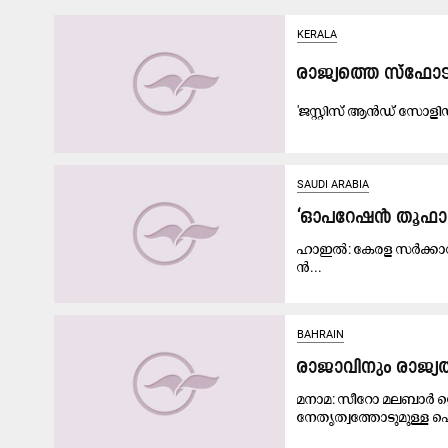
KERALA
രാ​ജ്യ​ത്തെ സ്ഫോ​ട​ന
'ജ​സ്റ്റി​സ് ആ​ൻ​ഡ്​ സോ​ളി​
SAUDI ARABIA
‘ഓ​പ​റേ​ഷ​ൻ തൂ​ഫാ​ന
ഹാ​ഇ​ൽ: കേ​ര​ള സ​ർ​ക്കാ​റി​
ൻ...
BAHRAIN
രാജാവിനും രാജ്യത
മനാമ: സീറോ മലബാർ സ
നേതൃത്വത്തോടുമുള്ള ഐ