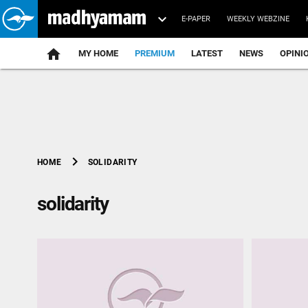
E-PAPER
WEEKLY WEBZINE
home
MY HOME
PREMIUM
LATEST
NEWS
OPINI
chevron_right
SOLIDARITY
HOME
solidarity