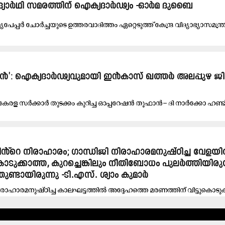
വിദ്യാർഥി സമരത്തിന് ഐക്യദാർഢ്യം -ഓർമ ദുബൈ
യപേപ്പർ ചോർച്ചയുടെ ഉത്തരവാദിത്തം ഏറ്റെടുത്ത് കേന്ദ്ര വിദ്യാഭ്യാസമന്ത്രി
': ഐക്യദാർഢ്യവുമായി ഇൻകാസ് ഖത്തർ അലപ്പുഴ ജില
​ര​ള സ​ർ​ക്കാ​ർ തു​ട​ക്കം കു​റി​ച്ച ഓ​പ്പ​റേ​ഷ​ൻ തൂ​ഫാ​ൻ– ദി ​നാ​ർ​ക്കോ ഹ​ണ്ട് ക
ിൻ്റെ നിരാഹാരം; ഗാന്ധിജി നിരാഹാരമനുഷ്ഠിച്ച വേളയ
കൊടുക്കാത്ത, കുറച്ചെങ്കിലും നീതിബോധം പുലർത്തിയിരുന
ുണ്ടായിരുന്നു -ടി.എസ്. ശ്യാം കുമാർ
ിരാഹാരമനുഷ്ഠിച്ച കാലഘട്ടത്തിൽ അദ്ദേഹത്തെ മരണത്തിന് വിട്ടുകൊടുക്
ധം...