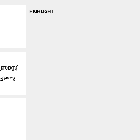
HIGHLIGHT
സ​ദ​സ്സ്
് ഇ​ന്ത്യ​