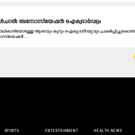
 കൾചറൽ അസോസിയേഷൻ ഐക്യദാർഢ്യം
ികാരിയോടുള്ള ആദരവും കൂറും ഐക്യദാർഢ്യവും പ്രകടിപ്പിച്ചുകൊണ്ട്
ോസിയേഷൻ'...
SPORTS
ENTERTAINMENT
HEALTH NEWS