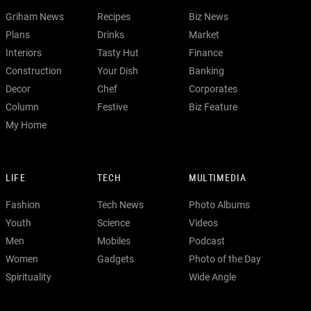
Griham News
Recipes
Biz News
Plans
Drinks
Market
Interiors
Tasty Hut
Finance
Construction
Your Dish
Banking
Decor
Chef
Corporates
Column
Festive
Biz Feature
My Home
LIFE
TECH
MULTIMEDIA
Fashion
Tech News
Photo Albums
Youth
Science
Videos
Men
Mobiles
Podcast
Women
Gadgets
Photo of the Day
Spirituality
Wide Angle