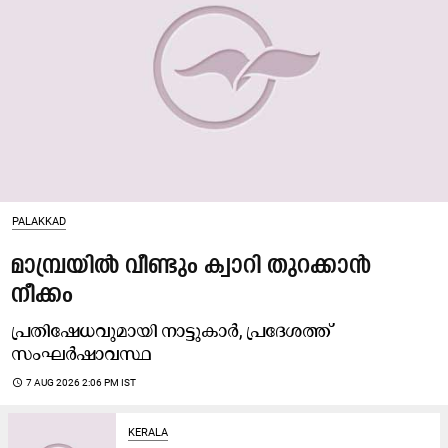
PALAKKAD
മാമ്പ്രയിൽ വീണ്ടും ക്വാറി തുറക്കാൻ
നീക്കം
പ്രതിഷേധവുമായി നാട്ടുകാർ, പ്രദേശത്ത്
സംഘർഷാവസ്ഥ
access_time
7 AUG 2026 2:06 PM IST
KERALA