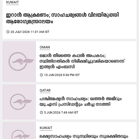
KUWAIT
ഇറാൻ ആക്രമണം; സാഹചര്യങ്ങൾ വിലയിരുത്തി
ആരോഗ്യമന്ത്രാലയം
access_time
20 JULY 2026 11:31 AM IST
OMAN
ഒമാൻ തീരത്തെ കപ്പൽ അപകടം;
സ്ഥിതിഗതികൾ നിരീക്ഷിച്ചുവരികയാണെന്ന്
ഇന്ത്യൻ എംബസി
access_time
10 JUN 2026 9:36 PM IST
QATAR
പശ്ചിമേഷ്യൻ സാഹചര്യം: ഖത്തർ അമീറും
യു.എസ് പ്രസിഡന്റും ചർച്ച നടത്തി
access_time
5 JUN 2026 7:49 AM IST
KUWAIT
ഭക്ഷ്യസാഹചര്യം സുസ്ഥിരവും സുരക്ഷിതവും