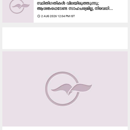
സ്ഥിതിഗതികള്‍ വിലയിരുത്തുന്നു;
ആശങ്കപ്പെടേണ്ട സാഹചര്യമില്ല, നിരവധി...
access_time
2 AUG 2026 12:04 PM IST