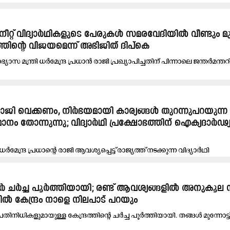
്റ് വിദ്യാർഥികളുടെ പേരുകൾ സമരവേദിയിൽ വീണ്ടും മു
തിന്‍റെ വിജയമെന്ന് അഭിജിത് ദിപ്കെ
ഭ്യാസ മന്ത്രി ധർമേന്ദ്ര പ്രധാൻ രാജി പ്രഖ്യാപിച്ചതിന് പിന്നാലെ ജന്തർമന്ത
ൻ രാജി വെക്കണം, നിർഭയമായി കാര്യങ്ങൾ തുറന്നുപറയുന്
ം തോന്നുന്നു; വിദ്യാർഥി പ്രക്ഷോഭത്തിന് ഐക്യദാർഢ്
രി ധർമേന്ദ്ര പ്രധാന്റെ രാജി ആവശ്യപ്പെട്ട് രാജ്യത്ത് നടക്കുന്ന വിദ്യാർഥി
...
ർ ചർച്ച പൂർത്തിയായി; രണ്ട് ആവശ്യങ്ങളിൽ അനുകൂല ന
യിൽ കേന്ദ്രം നാളെ നിലപാട് പറയും
ിനിധികളുമായുള്ള കേന്ദ്രത്തിന്‍റെ ചർച്ച പൂർത്തിയായി. തങ്ങൾ മുന്നോട്ട് വ