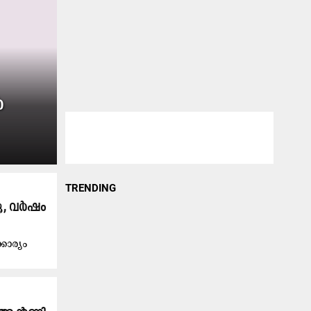
ൾ
TRENDING
കൂ, വർഷം
്കാര്യം