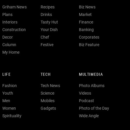
Griham News
Recipes
Biz News
Plans
Drinks
Market
Interiors
Tasty Hut
Finance
Construction
Your Dish
Banking
Decor
Chef
Corporates
Column
Festive
Biz Feature
My Home
LIFE
TECH
MULTIMEDIA
Fashion
Tech News
Photo Albums
Youth
Science
Videos
Men
Mobiles
Podcast
Women
Gadgets
Photo of the Day
Spirituality
Wide Angle