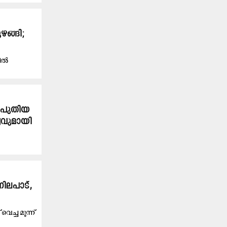
ഴങ്ങി;
റിൽ
ന പുതിയ
യവുമായി
ിലപാട്,
െച്ച മൂന്ന്