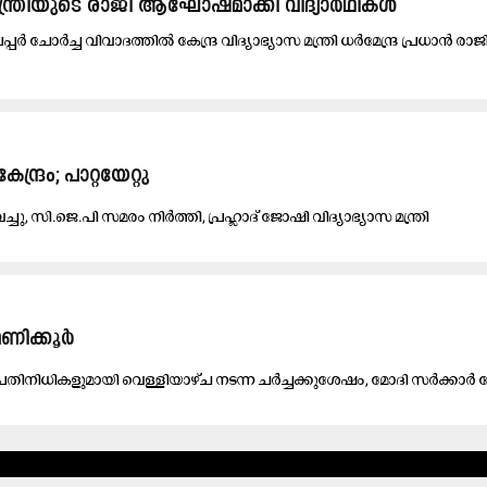
സ മന്ത്രിയുടെ രാജി ആഘോഷമാക്കി വിദ്യാര്‍ഥികള്‍
പ്പർ ചോർച്ച വിവാദത്തിൽ കേന്ദ്ര വിദ്യാഭ്യാസ മന്ത്രി ധർമേന്ദ്ര പ്രധാൻ രാ
കേ​ന്ദ്രം; പാറ്റയേറ്റു
െ​ച്ചു, സി.​ജെ.​പി സ​മ​രം നി​ർ​ത്തി, പ്ര​ഹ്ലാ​ദ് ജോ​ഷി വി​ദ്യാ​ഭ്യാ​സ മ​ന്ത്രി
മണിക്കൂർ
​നി​ധി​ക​ളു​മാ​യി വെ​ള്ളി​യാ​ഴ്ച ന​ട​ന്ന ച​ർ​ച്ച​ക്കു​ശേ​ഷം, മോ​ദി സ​ർ​ക്കാ​ർ നേ​