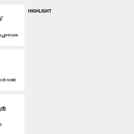
HIGHLIGHT
്
 വെച്ചതോടെ
രധാൻ രാജി
ജുൻ
ി