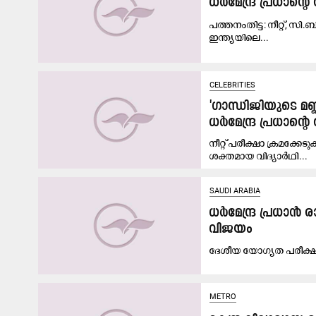
ധർമേന്ദ്ര പ്രധാന്
പത്തനംതിട്ട: നീറ്റ്, സി.
ഇന്ത്യയിലെ...
CELEBRITIES
'ഗാന്ധിജിയുടെ മണ്
ധർമേന്ദ്ര പ്രധാ
നീറ്റ് പരീക്ഷാ ക്രമക്
ശക്തമായ വിദ്യാർഥി...
SAUDI ARABIA
ധ​ർ​മേ​ന്ദ്ര പ്ര​ധാ​ൻ
വി​ജ​യം
ദേ​ശീ​യ യോ​ഗ്യ​ത പ​രീ​ക്ഷ​യാ​
METRO