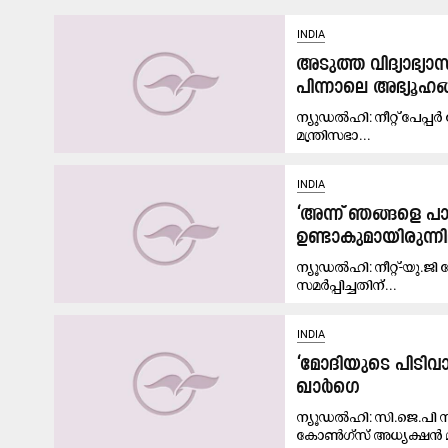
INDIA
അടുത്ത വിദ്യാഭ്യാസ
പിന്നാലെ അഭ്യൂഹങ
ന്യുഡൽഹി: നീറ്റ് പേപ്പർ
മന്ത്രിസഭാ...
INDIA
‘അന്ന് ഞങ്ങളെ പാറ
ഉണ്ടാകുമായിരുന്നില
ന്യൂഡൽഹി: നീറ്റ്-യു.ജി 
സമർപ്പിച്ചതിന്...
INDIA
‘മോദിയുടെ പിടിവാശ
ഖാർഗെ
ന്യൂഡൽഹി: സി.ജെ.പി സ
കോൺഗ്സ് അധ്യക്ഷൻ മല