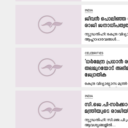
INDIA
ജീവൻ പൊലിഞ്ഞ നീറ
രാജി ജനാധിപത്യത്
ന്യൂഡൽഹി: കേന്ദ്ര വിദ്യാ
ആഹ്ലാദാരവങ്ങൾ...
CELEBRITIES
‘ധർമേന്ദ്ര പ്രധാ
തലമുറയോട് അഭിമാന
ജ്യോതിക
കേന്ദ്ര വിദ്യാഭ്യാസ മന്ത്
പ്രക്ഷോഭങ്ങൾക്ക് പരസ്യ
INDIA
സി.ജെ.പി-സർക്കാ
മന്ത്രിയുടെ രാജി
ന്യൂഡൽഹി: സി.ജെ.പി പ്രത
ആവശ്യങ്ങളിൽ...