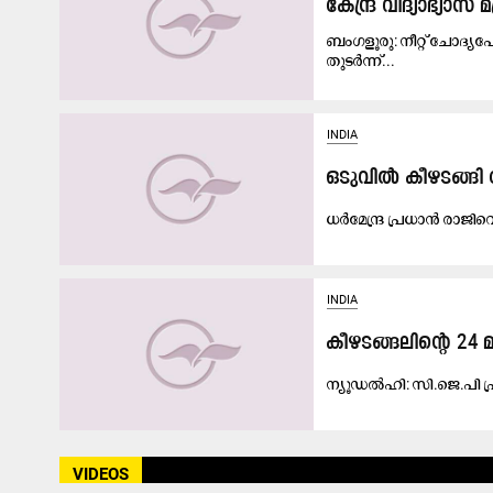
കേന്ദ്ര വിദ്യാഭ്യാ
ബംഗളൂരു: നീറ്റ് ചോദ്യപേ
തുടർന്ന്...
INDIA
ഒ​ടു​വി​ൽ കീ​ഴ​ട​ങ്ങി 
ധ​ർ​മേ​ന്ദ്ര പ്ര​ധാ​ൻ രാ​ജി​വ
INDIA
കീഴടങ്ങലിന്റെ 24 
ന്യൂഡൽഹി: സി.​ജെ.​പി പ്ര​തി
VIDEOS