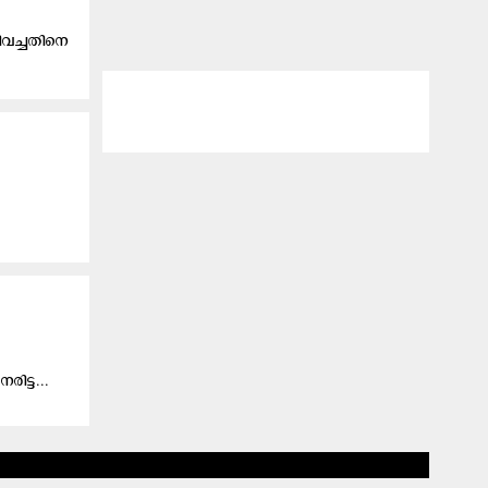
ജിവച്ചതിനെ
രി​ട്ട...