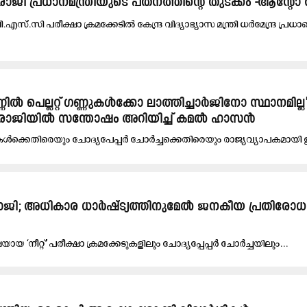
റെ രാജി പ്രധാനമന്ത്രിയുടെ പതനത്തിന്റെ തുടക്കം -ആന്റ
ബി.എസ്‌.സി പരീക്ഷാ ക്രമക്കേടിൽ കേന്ദ്ര വിദ്യാഭ്യാസ മന്ത്രി ധർമേന്ദ്ര പ്രധാന
ണിൽ പെല്ലറ്റ് ഗണ്ണുകൾക്കോ ലാത്തിച്ചാർജിനോ സ്ഥാനമില്ല'
ന്റെ രാജിയിൽ സന്തോഷം അറിയിച്ച് കമൽ ഹാസൻ
കേടുകൾക്കെതിരെയും ചോദ്യപേപ്പർ ചോർച്ചക്കെതിരെയും രാജ്യവ്യാപകമായി
 രാ​ജി; അ​ധി​കാ​ര ധാ​ർ​ഷ്​​ട്യ​ത്തി​നു​മേ​ൽ ജ​ന​കീ​യ പ്ര​തി​രോ​ധ​
യ ‘നീ​റ്റ്’ പ​രീ​ക്ഷാ ക്ര​മ​ക്കേ​ടു​ക​ളി​ലും ചോ​ദ്യ​പ്പേ​പ്പ​ർ ചോ​ർ​ച്ച​യി​ലും...