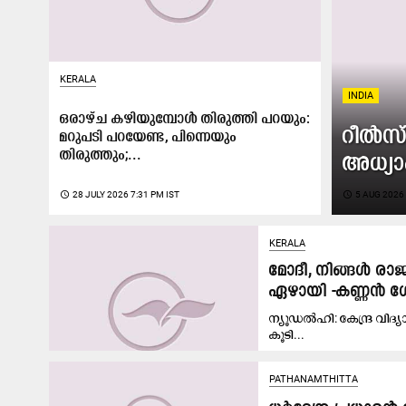
KERALA
INDIA
ഒരാഴ്ച കഴിയുമ്പോൾ തിരുത്തി പറയും:
റീൽസ്
മറുപടി പറയേണ്ട, പിന്നെയും
തിരുത്തും;...
അധ്യാപ
access_time
28 JULY 2026 7:31 PM IST
access_time
5 AUG 2026 
KERALA
മോദീ, നിങ്ങൾ രാജി
ഏഴായി -കണ്ണൻ 
ന്യൂഡൽഹി: കേന്ദ്ര വിദ്യ
കൂടി...
PATHANAMTHITTA