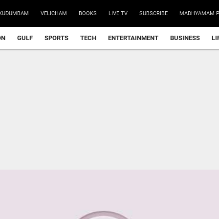
KUDUMBAM
VELICHAM
BOOKS
LIVE TV
SUBSCRIBE
MADHYAMAM P
ON
GULF
SPORTS
TECH
ENTERTAINMENT
BUSINESS
LI