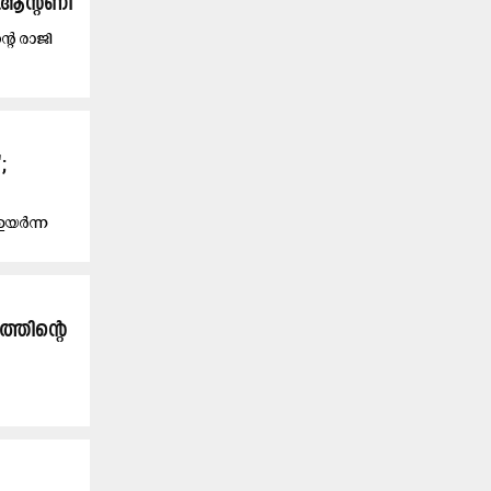
ോ ആന്റണി
്റെ രാജി
;
 ഉയർന്ന
ത്തി​ന്‍റെ