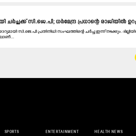
ി ചർച്ചക്ക് സി.ജെ.പി; ധർമേന്ദ്ര പ്രധാന്‍റെ രാജിയിൽ ഉറച്ച
ാറുമായി സി.ജെ.പി പ്രതിനിധി സംഘത്തിന്‍റെ ചർച്ച ഇന്ന് നടക്കും. ദില്ലിയ
ിലാണ്...
SPORTS
ENTERTAINMENT
HEALTH NEWS