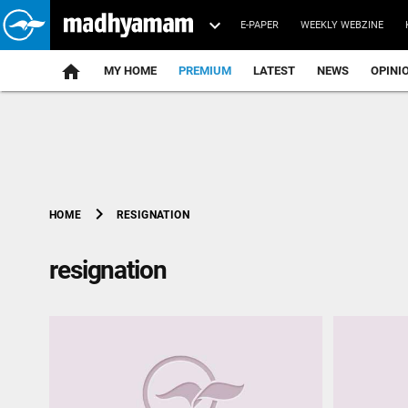
E-PAPER
WEEKLY WEBZINE
home
MY HOME
PREMIUM
LATEST
NEWS
OPINI
chevron_right
RESIGNATION
HOME
resignation