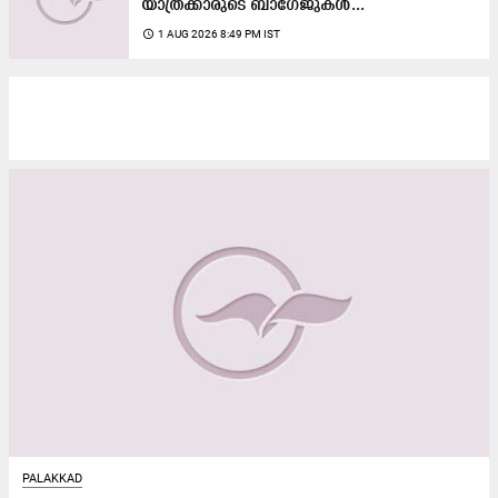
യാത്രക്കാരുടെ ബാഗേജുകൾ...
access_time
1 AUG 2026 8:49 PM IST
PALAKKAD