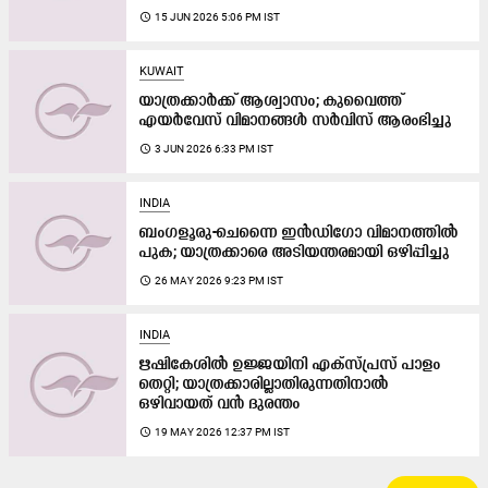
access_time
15 JUN 2026 5:06 PM IST
KUWAIT
യാത്രക്കാർക്ക് ആശ്വാസം; കുവൈത്ത്
എയർവേസ് വിമാനങ്ങൾ സർവിസ് ആരംഭിച്ചു
access_time
3 JUN 2026 6:33 PM IST
INDIA
ബംഗളൂരു-ചെന്നൈ ഇൻഡിഗോ വിമാനത്തിൽ
പുക; യാത്രക്കാരെ അടിയന്തരമായി ഒഴിപ്പിച്ചു
access_time
26 MAY 2026 9:23 PM IST
INDIA
ഋഷികേശിൽ ഉജ്ജയിനി എക്സ്പ്രസ് പാളം
തെറ്റി; യാത്രക്കാരില്ലാതിരുന്നതിനാൽ
ഒഴിവായത് വൻ ദുരന്തം
access_time
19 MAY 2026 12:37 PM IST