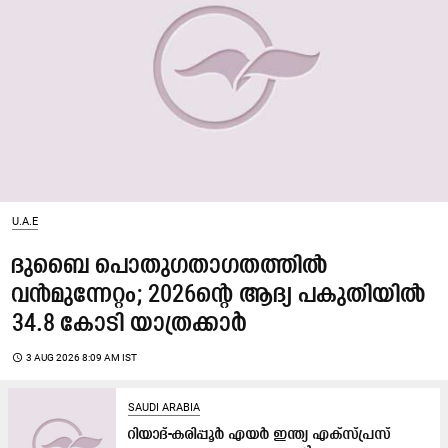
U.A.E
ദുബൈ പൊതുഗതാഗതത്തിൽ
വൻമുന്നേറ്റം; 2026ന്‍റെ ആദ്യ പകുതിയിൽ
34.8 കോടി യാത്രക്കാർ
access_time
3 AUG 2026 8:09 AM IST
SAUDI ARABIA
റിയാദ്​-കരിപ്പൂർ എയർ ഇന്ത്യ എക്സ്പ്രസ്