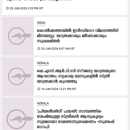
access_time
20 JUN 2026 2:20 PM IST
INDIA
കൊൽക്കത്തയിൽ ഇൻഡിഗോ വിമാനത്തിന്
മിന്നലേറ്റു: യാത്രക്കാരും ജീവനക്കാരും
സുരക്ഷിതർ
access_time
20 JUN 2026 9:07 AM IST
KERALA
കെ.എസ്.ആർ.ടി.സി സൗജന്യ യാത്രയുടെ
ആഘാതം; സ്വകാര്യ ബസുകളിൽ സ്ത്രീ
യാത്രക്കാർ കുറഞ്ഞു
access_time
16 JUN 2026 12:21 PM IST
KERALA
'പ്രിയദർശിനി' പദ്ധതി: സാമ്പത്തിക
ശേഷിയുള്ള സ്ത്രീകൾ ആനുകൂല്യം
സ്വമേധയാ വേണ്ടെന്നുവെക്കണം -സുരേഷ്
ഗോപി