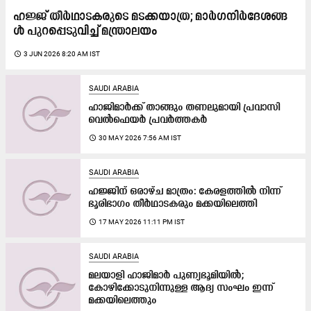
ഹ​ജ്ജ് തീ​ർ​ഥാ​ട​ക​രു​ടെ മ​ട​ക്ക​യാ​ത്ര; മാ​ർ​ഗ​നി​ർ​ദേ​ശ​ങ്ങ​
ൾ പു​റ​പ്പെ​ടു​വി​ച്ച് മ​ന്ത്രാ​ല​യം
access_time
3 JUN 2026 8:20 AM IST
SAUDI ARABIA
ഹാജിമാർക്ക് താങ്ങും തണലുമായി പ്രവാസി
വെല്‍ഫെയര്‍ പ്രവർത്തകർ
access_time
30 MAY 2026 7:56 AM IST
SAUDI ARABIA
ഹജ്ജിന് ഒരാഴ്ച മാത്രം: കേരളത്തിൽ നിന്ന്​
ഭൂരിഭാഗം തീർഥാടകരും മക്കയിലെത്തി
access_time
17 MAY 2026 11:11 PM IST
SAUDI ARABIA
മലയാളി ഹാജിമാർ പുണ്യഭൂമിയിൽ;
കോഴിക്കോടുനിന്നുള്ള ആദ്യ സംഘം ഇന്ന്
മക്കയിലെത്തും