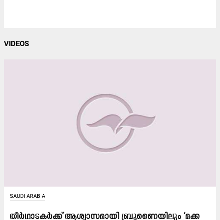
VIDEOS
SAUDI ARABIA
തീ​ർ​ഥാ​ട​ക​ർ​ക്ക് ആ​ശ്വാ​സ​മാ​യി ബ്രൂ​ണൈ​യി​ലും ‘മ​ക്ക