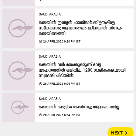
SAUDI ARABIA
മക്കയിൽ ഇന്ത്യൻ ഹാജിമാർക്ക് ഊഷ്മള
സ്വീകരണം; ആദ്യസംഘം മദീനയിൽ നിന്നും
മക്കയിലെത്തി
access_time
26 APRIL 2026 9:20 PM IST
SAUDI ARABIA
മക്കയിൽ വൻ മയക്കുമരുന്ന് വേട്ട:
വാഹനത്തിൽ ഒളിപ്പിച്ച 1200 ഗുളികകളുമായി
സ്വദേശി പിടിയിൽ
access_time
26 APRIL 2026 6:06 PM IST
SAUDI ARABIA
മക്കയിൽ കെട്ടിടം തകർന്നു; ആളപായമില്ല
access_time
26 APRIL 2026 5:54 PM IST
navigate_next
NEXT