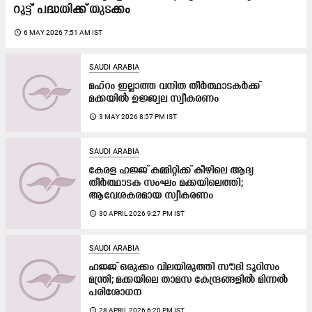
റൂ​ട്ട്’ പ​ദ്ധ​തി​ക്ക് തു​ട​ക്കം
access_time
6 MAY 2026 7:51 AM IST
SAUDI ARABIA
മഹ്റം ഇല്ലാത്ത വനിത തീർത്ഥാടകർക്ക്
മക്കയിൽ ഉജ്ജ്വല സ്വീകരണം
access_time
3 MAY 2026 8:57 PM IST
SAUDI ARABIA
കേരള ഹജ്ജ് കമ്മിറ്റിക്ക്​ കീഴിലെ ആദ്യ
തീർത്ഥാടക സംഘം മക്കയിലെത്തി;
ആവേശകരമായ സ്വീകരണം
access_time
30 APRIL 2026 9:27 PM IST
SAUDI ARABIA
ഹജ്ജ് ഒരുക്കം വിലയിരുത്തി സൗദി ടൂറിസം
മന്ത്രി; മക്കയിലെ താമസ കേന്ദ്രങ്ങളിൽ മിന്നൽ
പരിശോധന
access_time
28 APRIL 2026 6:20 PM IST