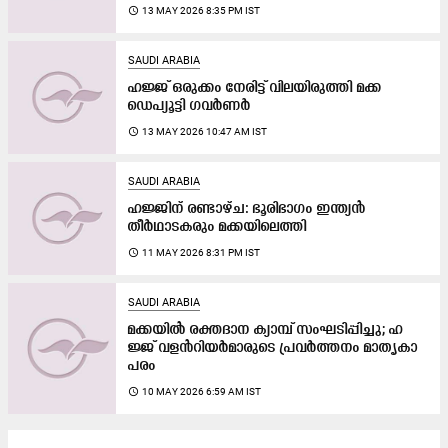
access_time
13 MAY 2026 8:35 PM IST
SAUDI ARABIA
ഹജ്ജ് ഒരുക്കം നേരിട്ട് വിലയിരുത്തി മക്ക
ഡെപ്യൂട്ടി ഗവർണർ
access_time
13 MAY 2026 10:47 AM IST
SAUDI ARABIA
ഹജ്ജിന് രണ്ടാഴ്ച: ഭൂരിഭാഗം ഇന്ത്യൻ
തീർഥാടകരും മക്കയിലെത്തി
access_time
11 MAY 2026 8:31 PM IST
SAUDI ARABIA
മ​ക്ക​യി​ൽ ര​ക്ത​ദാ​ന ക്യാ​മ്പ് സം​ഘ​ടി​പ്പി​ച്ചു; ഹ​
ജ്ജ് വ​ള​ൻ​റി​യ​ർ​മാ​രു​ടെ പ്ര​വ​ർ​ത്ത​നം മാ​തൃ​കാ​
പ​രം
access_time
10 MAY 2026 6:59 AM IST