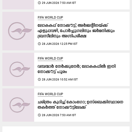
access_time
29 JUN 2026 7:53 AM IST
FIFA WORLD CUP
ലോകകപ്പ് നോക്കൗട്ട്; അർജന്റീനയ്ക്ക്
എളുപ്പവഴി, പോർച്ചുഗലിനും ജർമനിക്കും
ബ്രസീലിനും അഗ്നിപരീക്ഷ
access_time
28 JUN 2026 12:25 PM IST
FIFA WORLD CUP
വമ്പന്മാർ നേർക്കുനേർ; ലോകകപ്പിൽ ഇനി
നോക്കൗട്ട് പൂരം
access_time
28 JUN 2026 10:52 AM IST
FIFA WORLD CUP
ചരിത്രം കുറിച്ച് കോംഗോ; ഉസ്ബെക്കിസ്ഥാനെ
തകർത്ത് നോക്കൗട്ടിലേക്ക്
access_time
28 JUN 2026 7:53 AM IST