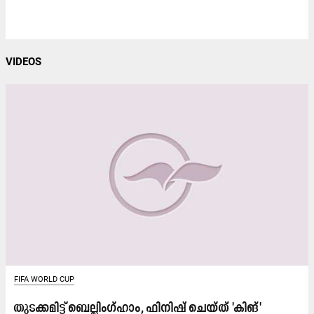
VIDEOS
FIFA WORLD CUP
തുടക്കമിട്ട് ബെല്ലിംഗ്ഹാം, ഫിനിഷ് ചെയ്ത് 'കിങ്'