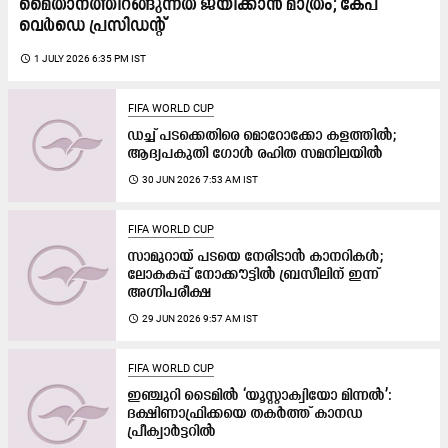
മൈതാനത്തിറങ്ങുന്നത് ജയിക്കാൻ മാത്രം; കേപ്
വെർഡെ പ്രസിഡന്‍റ്
access_time
1 JULY 2026 6:35 PM IST
FIFA WORLD CUP
ഡച്ച് പടക്കെതിരെ മൊറോക്കോ കളത്തിൽ;
ആദ്യപകുതി ഗോൾ രഹിത സമനിലയിൽ
access_time
30 JUN 2026 7:53 AM IST
FIFA WORLD CUP
സാമുറായ് പടയെ നേരിടാൻ കാനറികൾ;
ലോകകപ്പ് നോക്കൗട്ടിൽ ബ്രസീലിന് ഇന്ന്
അഗ്നിപരീക്ഷ
access_time
29 JUN 2026 9:57 AM IST
FIFA WORLD CUP
ഇഞ്ചുറി ടൈമിൽ ‘യൂസ്റ്റാക്വിയോ മിന്നൽ’:
ദക്ഷിണാഫ്രിക്കയെ തകർത്ത് കാനഡ
പ്രീക്വാർട്ടറിൽ