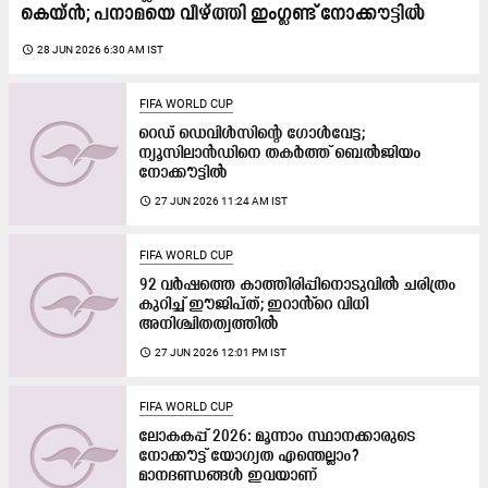
കെയ്ൻ; പനാമയെ വീഴ്ത്തി ഇംഗ്ലണ്ട് നോക്കൗട്ടിൽ
access_time
28 JUN 2026 6:30 AM IST
FIFA WORLD CUP
റെഡ് ഡെവിൾസിന്‍റെ ഗോൾവേട്ട;
ന്യൂസിലാൻഡിനെ തകർത്ത് ബെൽജിയം
നോക്കൗട്ടിൽ
access_time
27 JUN 2026 11:24 AM IST
FIFA WORLD CUP
92 വർഷത്തെ കാത്തിരിപ്പിനൊടുവിൽ ചരിത്രം
കുറിച്ച് ഈജിപ്ത്; ഇറാൻ്റെ വിധി
അനിശ്ചിതത്വത്തിൽ
access_time
27 JUN 2026 12:01 PM IST
FIFA WORLD CUP
ലോകകപ്പ് 2026: മൂന്നാം സ്ഥാനക്കാരുടെ
നോക്കൗട്ട് യോഗ്യത എന്തെല്ലാം?
മാനദണ്ഡങ്ങൾ ഇവയാണ്