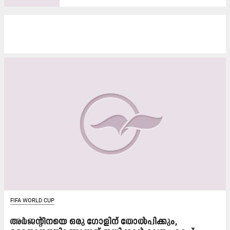
FIFA WORLD CUP
അർജന്‍റീനയെ ഒരു ഗോളിന് തോൽപിക്കും,