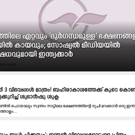
തിലെ ഏറ്റവും 'ദുർഗന്ധമുള്ള' ഭക്ഷണങ്ങ
ികയിൽ കായവും; സോഷ്യൽ മീഡിയയിൽ
ഷേധവുമായി ഇന്ത്യക്കാർ
9:41 AM IST
് 3 വിഭവങ്ങൾ മാത്രം! ബഹിരാകാശത്തേക്ക് കൂടെ കൊ
ക്കുറിച്ച് ശുഭാൻഷു ശുക്ല
ൽ പോയാലും സ്വന്തം നാട്ടിലെ ഭക്ഷണത്തിന്റെ രുചി മറക്കാൻ ഒരു ഇന്ത
്തോളം...