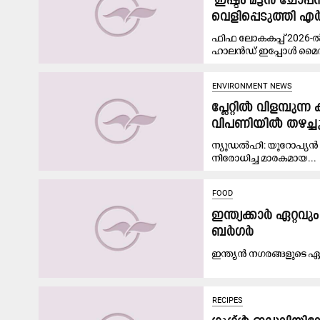
'ഇഷ്ടം മട്ടൻ ചോപ്
വെളിപ്പെടുത്തി 
ഫിഫ ലോകകപ്പ് 2026-ൽ
ഹാലൻഡ് ഇപ്പോൾ മൈതാന
ENVIRONMENT NEWS
പ്ലേറ്റിൽ വിളമ്പ
വിപണിയിൽ തഴച്ചു
ന്യൂഡൽഹി: യൂറോപ്യൻ ര
നിരോധിച്ച മാരകമായ...
FOOD
ഇന്ത്യക്കാർ ഏറ്റ
ബർഗർ
ഇ​ന്ത്യ​ൻ ന​ഗ​ര​ങ്ങ​ളു​ടെ ഏ
RECIPES