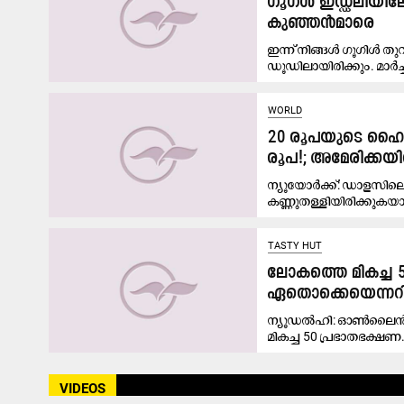
ഗൂഗ്ൾ ഇഡ്ഡലിയിലേ
കുഞ്ഞൻമാരെ
ഇന്ന് നിങ്ങൾ ഗൂഗിൾ
ഡൂഡിലായിരിക്കും. മാർച
WORLD
20 രൂപയുടെ ഹൈഡ് 
രൂപ!; അമേരിക്കയില
ന്യൂയോർക്ക്: ഡാളസിലെ വ
കണ്ണുതള്ളിയിരിക്കുകയാ
TASTY HUT
ലോകത്തെ മികച്ച 50
ഏതൊക്കെയെന്നറി
ന്യൂഡൽഹി: ഓൺലൈൻ ഫുഡ് 
മികച്ച 50 പ്രഭാതഭക്ഷണ.
VIDEOS