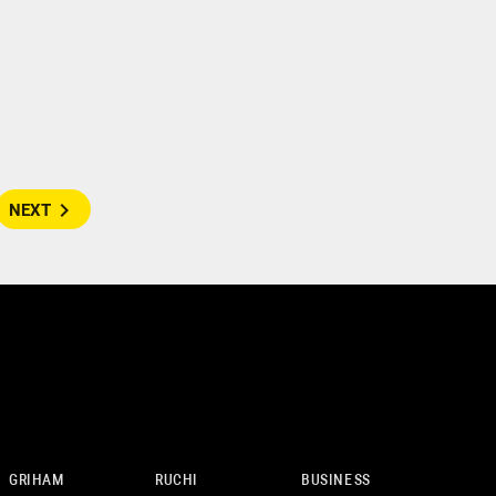
navigate_next
NEXT
GRIHAM
RUCHI
BUSINESS