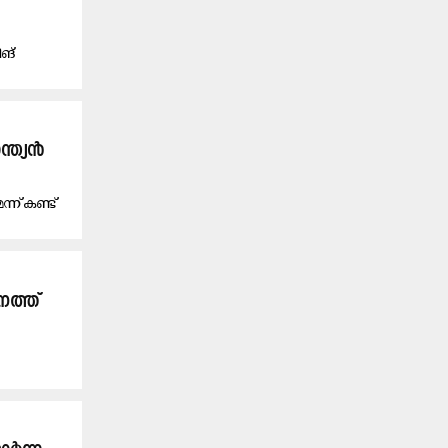
ിങ്
ന്ത്യൻ
ന് കണ്ട്
നത്ത്