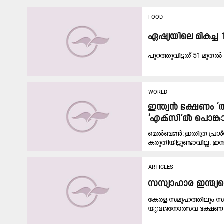
FOOD
ഏഷ്യയിലെ മികച്ച 1
പുറത്തുവിട്ടത് 51 മുതൽ 1
WORLD
ഇന്ത്യൻ ഭക്ഷണം ‘
‘എക്സി’ൽ പൊങ്ക
മെൽബൺ: ഇതിത്ര പ്രശ്
കരുതിയിട്ടുണ്ടാവില്ല. ഇന്
ARTICLES
സസ്യാഹാര ഇന്ത്യയ
കേരള സമൂഹത്തിലും സമൂ
യുവജനോത്സവ ഭക്ഷണ മ