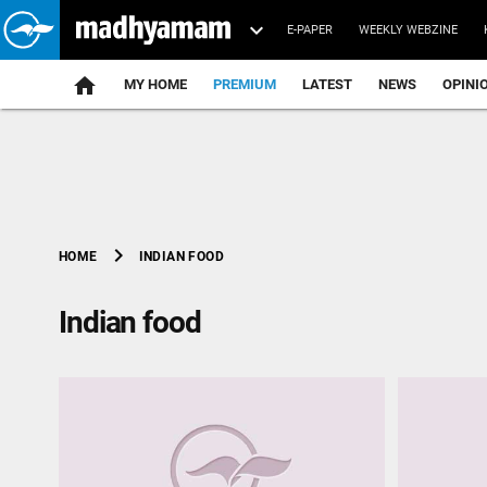
E-PAPER
WEEKLY WEBZINE
home
MY HOME
PREMIUM
LATEST
NEWS
OPINI
chevron_right
INDIAN FOOD
HOME
Indian food