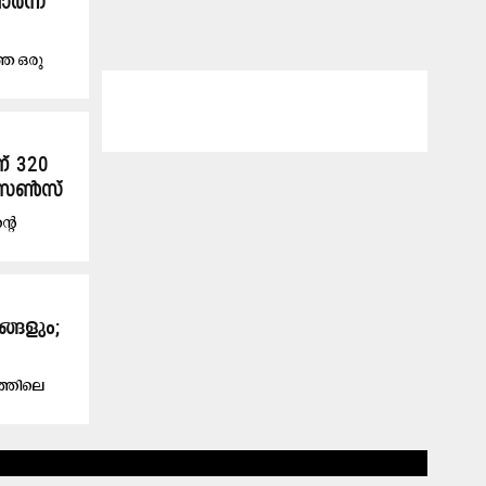
ാർന്ന
്ഞ ഒരു
ന് 320
്റിസൺസ്
്റെ
ങ്ങളും;
ത്തിലെ