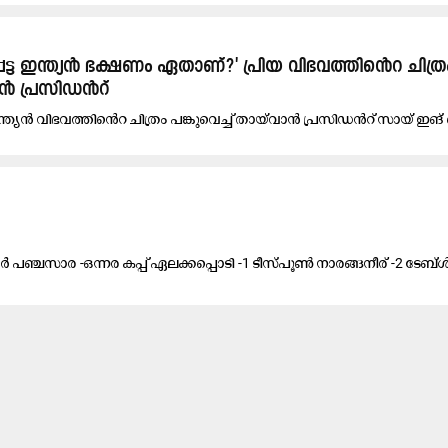
്പെട്ട ഇന്ത്യൻ ഭക്ഷണം ഏതാണ്​​?' ​പ്രിയ വിഭവത്തി​െൻറ ചിത്ര
വാൻ പ്രസിഡൻറ്​
ട ഇന്ത്യൻ വിഭവത്തി​െൻറ ചിത്രം പങ്കുവെച്ച്​ തായ്​വാൻ പ്രസിഡൻറ്​ സായ്​ ഇങ്
​ഞ്ച​സാ​ര -​ഒ​ന്ന​ര ക​പ്പ്‌ ഏ​ല​ക്ക​പ്പൊ​ടി -1 ടീ​സ്പൂ​ൺ നാ​ര​ങ്ങ​നീ​ര് -2 ടേ​ബ്ൾ