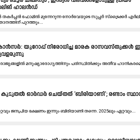
സും ബട്ടർ ചിക്കനും'; ഇന്ത്യൻ വിഭവങ്ങളോടുള്ള പ്രിയം
എർലിങ് ഹാലൻഡ്
 തകർപ്പൻ ഫോമിൽ മുന്നേറുന്ന നോർവേയുടെ സൂപ്പർ സ്ട്രൈക്കർ എർല
ത്തിന് പുറത്തും...
ുന്ന കാൻസർ: യൂറോപ്പ് നിരോധിച്ച മാരക രാസവസ്തുക്കൾ ഇ
വളരുന്നു
ാജ്യങ്ങളിൽ മനുഷ്യാരോഗ്യത്തിനും പരിസ്ഥിതിക്കും അതീവ ഹാനികരമെന്
വും കൂടുതൽ ഓർഡർ ചെയ്തത് 'ബിരിയാണി'; രണ്ടാം സ്ഥാ
​റ്റ​വും ജ​ന​പ്രി​യ ഭ​ക്ഷ​ണം ഇ​ന്നും ബി​രി​യാ​ണി​ ത​ന്നെ. 2025ലും ​ഏ​റ്റ​വും...