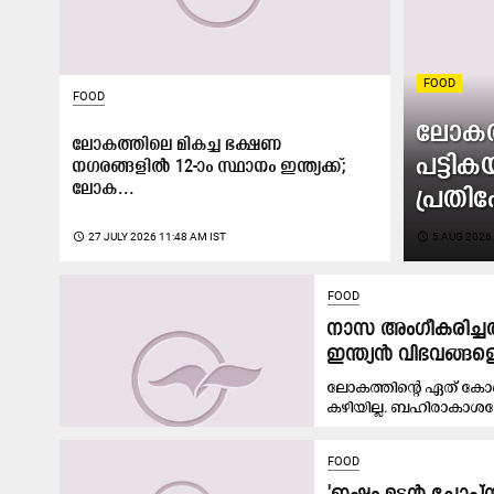
FOOD
FOOD
ലോകത്
ലോകത്തിലെ മികച്ച ഭക്ഷണ
പട്ട
നഗരങ്ങളിൽ 12-ാം സ്ഥാനം ഇന്ത്യക്ക്;
ലോക...
പ്രതി
access_time
27 JULY 2026 11:48 AM IST
access_time
5 AUG 2026 
FOOD
നാസ അംഗീകരിച്ചത
ഇന്ത്യൻ വിഭവങ്ങളെ
ലോകത്തിന്റെ ഏത് കോണി
കഴിയില്ല. ബഹിരാകാശത
FOOD