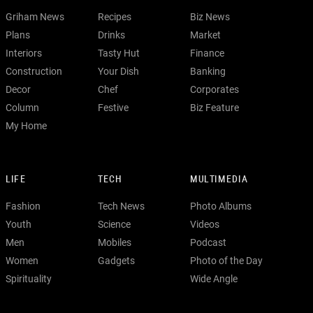
Griham News
Recipes
Biz News
Plans
Drinks
Market
Interiors
Tasty Hut
Finance
Construction
Your Dish
Banking
Decor
Chef
Corporates
Column
Festive
Biz Feature
My Home
LIFE
TECH
MULTIMEDIA
Fashion
Tech News
Photo Albums
Youth
Science
Videos
Men
Mobiles
Podcast
Women
Gadgets
Photo of the Day
Spirituality
Wide Angle