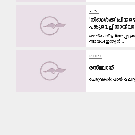
VIRAL
'നിങ്ങൾക്ക്​ പ്രിയപ
പങ്കുവെച്ച്​ തായ്​
തായ്​പെയ്​: പ്രിയപ്പെട്
നിരവധി ഇന്ത്യൻ...
RECIPES
രസ്മലായ്
ചേരുവകൾ: പാ​ൽ -2 ലി​റ്റ​ർ പ