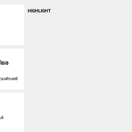
HIGHLIGHT
തിരെ
 വാട്‌സൺ
ൂൾ