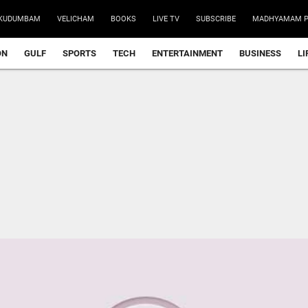
KUDUMBAM
VELICHAM
BOOKS
LIVE TV
SUBSCRIBE
MADHYAMAM P
ON
GULF
SPORTS
TECH
ENTERTAINMENT
BUSINESS
LI