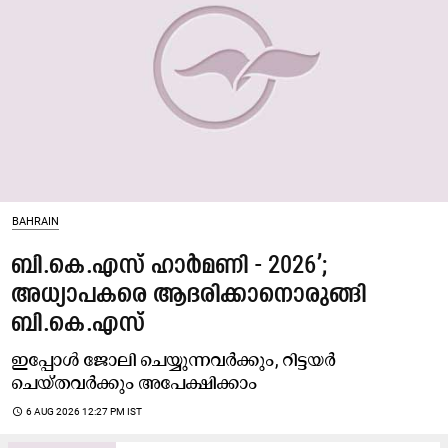
BAHRAIN
ബി.കെ.എസ് ഹാർമണി - 2026’;
അധ്യാപകരെ ആദരിക്കാനൊരുങ്ങി
ബി.കെ.എസ്
ഇപ്പോൾ ജോലി ചെയ്യുന്നവർക്കും, റിട്ടയർ
ചെയ്തവർക്കും അപേക്ഷിക്കാം
access_time
6 AUG 2026 12:27 PM IST