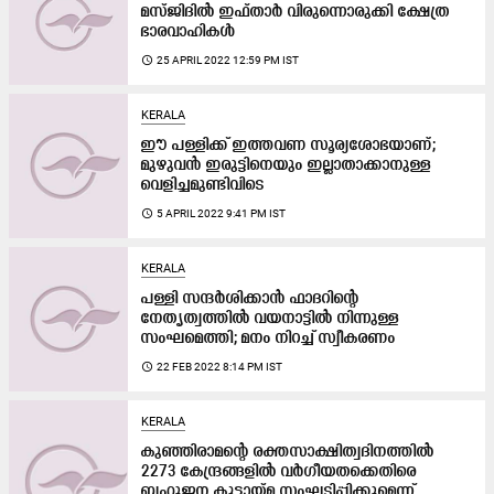
മസ്ജിദില്‍ ഇഫ്താര്‍ വിരുന്നൊരുക്കി ക്ഷേത്ര
ഭാരവാഹികള്‍
access_time
25 APRIL 2022 12:59 PM IST
KERALA
ഈ പള്ളിക്ക് ഇത്തവണ സൂര്യശോഭയാണ്;
മുഴുവൻ ഇരുട്ടിനെയും ഇല്ലാതാക്കാനുള്ള
വെളിച്ചമുണ്ടിവിടെ
access_time
5 APRIL 2022 9:41 PM IST
KERALA
പള്ളി സന്ദർശിക്കാൻ ഫാദറിന്റെ
നേതൃത്വത്തിൽ വയനാട്ടിൽ നിന്നുള്ള
സംഘമെത്തി; മനം നിറച്ച് സ്വീകരണം
access_time
22 FEB 2022 8:14 PM IST
KERALA
കുഞ്ഞിരാമന്‍റെ രക്തസാക്ഷിത്വദിനത്തിൽ
2273 കേന്ദ്രങ്ങളിൽ വർഗീയതക്കെതിരെ
ബഹുജന കൂട്ടായ്മ സംഘടിപ്പിക്കുമെന്ന്​