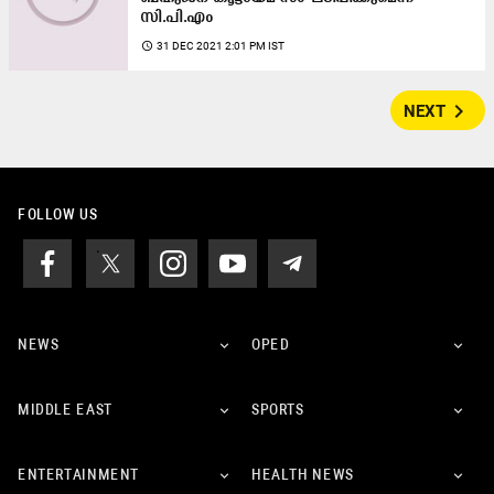
സി.പി.എം
access_time
31 DEC 2021 2:01 PM IST
navigate_next
NEXT
FOLLOW US
NEWS
OPED
MIDDLE EAST
SPORTS
ENTERTAINMENT
HEALTH NEWS