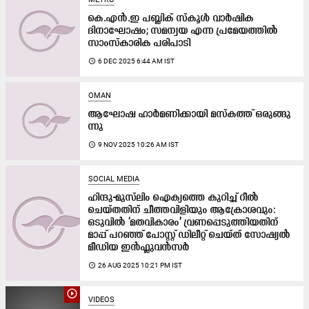
കെ‌.എൻ‌.ഇ പബ്ലിക് സ്കൂൾ വാർഷിക
ദിനാഘോഷം; സമന്വയ എന്ന പ്രമേയത്തിൽ
സാംസ്കാരിക പരിപാടി
access_time
6 DEC 2025 6:44 AM IST
OMAN
ആ​ഘോ​ഷ ഹാ​ർ​മ​ണി​ക്കാ​യി മ​സ്ക​ത്ത് ഒ​രു​ങ്ങു​
ന്നു
access_time
9 NOV 2025 10:26 AM IST
SOCIAL MEDIA
ഹിന്ദു-മുസ്‍ലിം ഐക്യത്തെ കുറിച്ച് റീൽ
ചെയ്തതിന് ചീത്തവിളിയും ആക്രോശവും:
ഒടുവിൽ ‘മതവികാരം’ വ്രണപ്പെടുത്തിയതിന്
മാപ്പ് പറഞ്ഞ് പോസ്റ്റ് ഡിലീറ്റ് ചെയ്ത് സോഷ്യൽ
മീഡിയ ഇൻഫ്ലുവൻസർ
access_time
26 AUG 2025 10:21 PM IST
play_circle_outline
VIDEOS