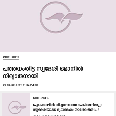
OBITUARIES
പത്തനംതിട്ട സ്വദേശി ഒമാനിൽ
നിര്യാതനായി
access_time
10 AUG 2026 11:34 PM IST
OBITUARIES
ജുബൈലിൽ നിര്യാതനായ പെരിന്തൽമണ്ണ
സ്വദേശിയുടെ മൃതദേഹം നാട്ടിലെത്തിച്ചു