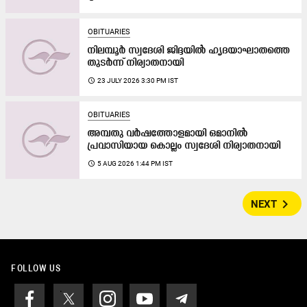
OBITUARIES
നിലമ്പൂർ സ്വദേശി ജിദ്ദയിൽ ഹൃദയാഘാതത്തെ
തുടർന്ന് നിര്യാതനായി
access_time
23 JULY 2026 3:30 PM IST
OBITUARIES
അമ്പതു വർഷത്തോളമായി ഒമാനിൽ
പ്രവാസിയായ കൊല്ലം സ്വദേശി നിര്യാതനായി
access_time
5 AUG 2026 1:44 PM IST
navigate_next
NEXT
FOLLOW US