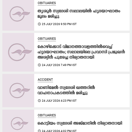
OBITUARIES
തൃശൂർ സ്വദേശി സലാലയിൽ ഹൃദയാഘാതം
മൂലം മരിച്ചു
access_time
25 JULY 2026 9:50 PM IST
OBITUARIES
കോഴിക്കോട്‌ വിമാനത്താവളത്തിൽവെച്ച്
ഹൃദയാഘാതം; സലാലയിലെ പ്രവാസി പ്രമുഖൻ
അശ്വിൻ പുരേച്ച നിര്യാതനായി
access_time
24 JULY 2026 7:49 PM IST
ACCIDENT
വാണിമേൽ സ്വദേശി ഖത്തറിൽ
വാഹനാപകടത്തിൽ മരിച്ചു
access_time
24 JULY 2026 4:23 PM IST
OBITUARIES
കൊട്ടിയം സ്വദേശി അജ്മാനിൽ നിര്യാതനായി
access_time
24 JULY 2026 4:02 PM IST