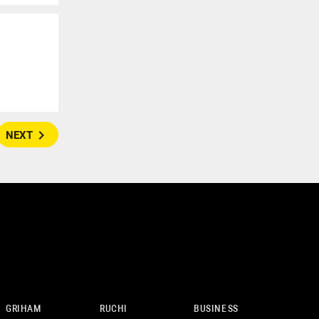
navigate_next
NEXT
GRIHAM
RUCHI
BUSINESS