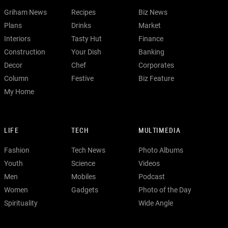
Griham News
Recipes
Biz News
Plans
Drinks
Market
Interiors
Tasty Hut
Finance
Construction
Your Dish
Banking
Decor
Chef
Corporates
Column
Festive
Biz Feature
My Home
LIFE
TECH
MULTIMEDIA
Fashion
Tech News
Photo Albums
Youth
Science
Videos
Men
Mobiles
Podcast
Women
Gadgets
Photo of the Day
Spirituality
Wide Angle