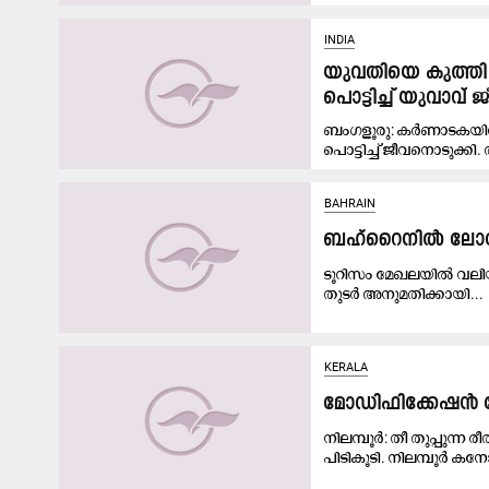
INDIA
യുവതിയെ കുത്തി പ
പൊട്ടിച്ച് യുവാവ്
ബംഗളൂരു: കർണാടകയിൽ
പൊട്ടിച്ച് ജീവനൊടുക്കി.
BAHRAIN
ബഹ്‌റൈനിൽ ലോകോ
ടൂറിസം മേഖലയിൽ വലിയ ക
തുടർ അനുമതിക്കായി...
KERALA
മോഡിഫിക്കേഷൻ വേ
നിലമ്പൂർ: തീ തുപ്പുന്
പിടികൂടി. നിലമ്പൂർ കനോ