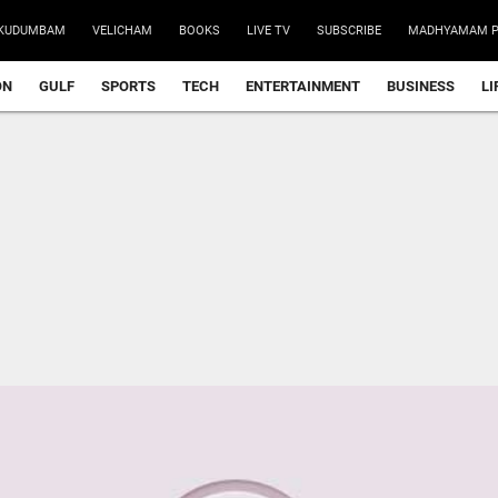
KUDUMBAM
VELICHAM
BOOKS
LIVE TV
SUBSCRIBE
MADHYAMAM P
ON
GULF
SPORTS
TECH
ENTERTAINMENT
BUSINESS
LI