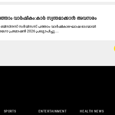
േ പത്താം വാർഷികം:കാർ സ്വന്തമാക്കാൻ അവസരം
 വേ ബിസിനസ് സർവിസസ് പത്താം വാർഷികാഘോഷ ഭാഗമായി
ഗാ പ്രമോഷൻ 2026 പ്രഖ്യാപിച്ചു....
SPORTS
ENTERTAINMENT
HEALTH NEWS