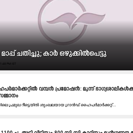
മാപ്പ് ചതിച്ചു; കാർ ഒഴുക്കിൽപെട്ടു
1:48 PM IST
ൈപർമാർക്കറ്റിൽ വമ്പൻ പ്രമോഷൻ: മൂന്ന് ഭാഗ്യശാലികൾക്ക
സമ്മാനം
​ലെ പ്ര​മു​ഖ റീ​ട്ടെ​യി​ൽ ശൃം​ഖ​ല​യാ​യ ഗ്രാ​ൻ​ഡ് ഹൈ​പ​ർ​മാ​ർ​ക്ക​റ്റ്...