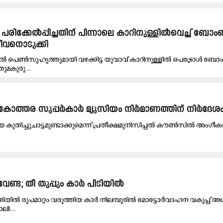
രിക്കേൽപ്പിച്ചതിന് പിന്നാലെ കാറിനുള്ളി​ൽവെച്ച് ബോം
 ജീവനൊടുക്കി
 പെൺസുഹൃത്തുമായി വഴക്കിട്ട യുവാവ് കാറിനുള്ളിൽ പെട്രോൾ ബോ
 തുമകുരു...
ത്തര സൂപ്പർകാർ മ്യൂസിയം നിർമാണത്തിന് നിർദേശ
ുതിച്ചുചാട്ടമുണ്ടാക്കുമെന്ന് പ്രതീക്ഷമുനിസിപ്പൽ കൗൺസിൽ അംഗീകരി
ണ്ട; തീ തുപ്പും കാർ പിടിയിൽ
ന രീതിയിൽ രൂപമാറ്റം വരുത്തിയ കാർ നിലമ്പൂരിൽ മോട്ടോർവാഹന വകുപ്പ്
ലി...