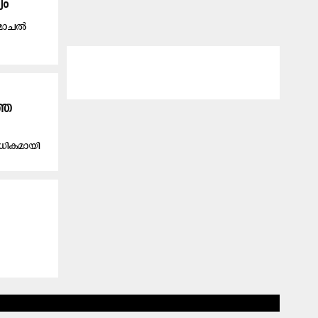
യം
ഹിമാചൽ
്ഞ
അധികമായി