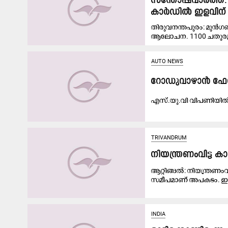
സന്തോഷവാർത്ത:
കാർഡിൽ ഇളവിന്
തിരുവനന്തപുരം: മുൻ
ആലോചന. 1100 ചതുരശ്
AUTO NEWS
റോഡുവാഴാൻ ഫേസ്​
എസ്‌.യു.വി വിപണിയി
TRIVANDRUM
നിയന്ത്രണംവിട്ട 
ആറ്റിങ്ങൽ: നിയന്ത്രണം
സമീപമാണ് അപകടം. ഇലക്
INDIA