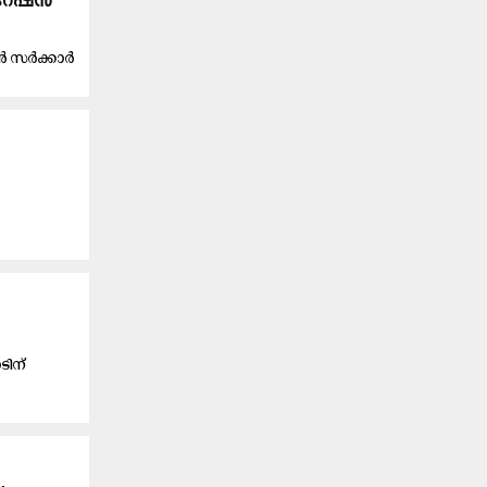
 റേഷൻ
ൻ സർക്കാർ
ടിന്