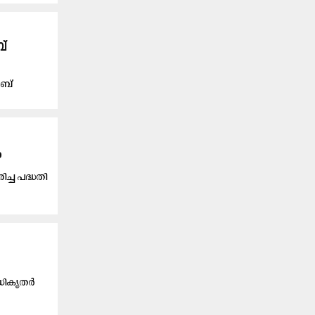
ബ്
ംബ്
ം
ച്ച പദ്ധതി
 അധികൃതർ