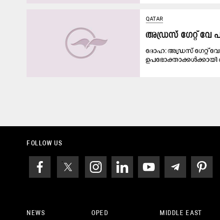
QATAR
അഡ്രസ് ഗേറ്റ് വ
ദോഹ: അഡ്രസ് ഗേറ്റ്
ഉപഭോക്താക്കൾക്കായി മെ
FOLLOW US
NEWS
OPED
MIDDLE EAST