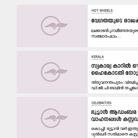
HOT WHEELS
വേഗതയുടെ രാജ
ലക്കാടന്‍ ഗ്രാമീണതയുട
സഞ്ചാരപഥം...
KERALA
സ്വകാര്യ കാറിൽ ഔദ
ഹൈകോടതി നോട്ട
തിരുവനന്തപുരം: വിരമി
ഡി.ജി.പി ടോമിൻ തച്ചങ്കരി
CELEBRITIES
ഭൂട്ടാൻ ആഡംബര ക
വാഹനങ്ങൾ കസ്റ്
കൊച്ചി: ഭൂട്ടാൻ വഴി 
ദുൽഖർ സൽമാനെ കസ്റ്റ