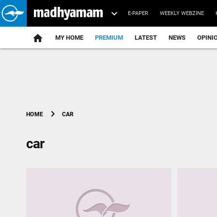
E-PAPER
WEEKLY WEBZINE
home
MY HOME
PREMIUM
LATEST
NEWS
OPINI
chevron_right
CAR
HOME
car