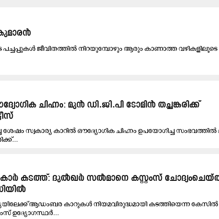
കുമാരൻ
െ പച്ചപ്പുകള്‍ ജീവിതത്തില്‍ നിറയുമ്പോഴും ആരും കാണാത്ത വഴികളിലൂടെ
്യോഗിക ചിഹ്നം: മുൻ ഡി.ജി.പി ടോമിൻ തച്ചങ്കരിക്ക്
ീസ്
ച്ച ശേഷം സ്വകാര്യ കാറിൽ ഔദ്യോഗിക ചിഹ്നം ഉപയോഗിച്ച സംഭവത്തിൽ
ക്ക്...
ാർ കടത്ത്: ദുൽഖർ സൽമാനെ കസ്റ്റംസ് ചോദ്യംചെയ്ത
റഡിയിൽ
ഇന്ത്യയിലേക്ക് ആഡംബര കാറുകൾ നിയമവിരുദ്ധമായി കടത്തിയെന്ന കേസി
ംസ് ഉദ്യോഗസ്ഥർ...