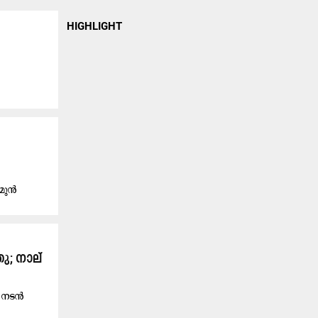
HIGHLIGHT
 മുൻ
ു; നാല്
ൽ നടൻ